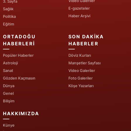
Video Galeriler
3. Sayfa
E-gazeteler
Sağlık
Haber Arşivi
Politika
Eğitim
ORTADOĞU
SON DAKIKA
HABERLERI
HABERLER
Popüler Haberler
Döviz Kurları
Astroloji
Manşetler Sayfası
Sanat
Video Galeriler
Gözden Kaçmasın
Foto Galeriler
Dünya
Köşe Yazarları
Genel
Bilişim
HAKKIMIZDA
Künye