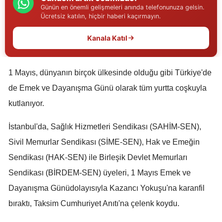
Günün en önemli gelişmeleri anında telefonunuza gelsin.
Edirne
Ücretsiz katılın, hiçbir haberi kaçırmayın.
Elazığ
Kanala Katıl
Erzincan
1 Mayıs, dünyanın birçok ülkesinde olduğu gibi Türkiye'de
Erzurum
de Emek ve Dayanışma Günü olarak tüm yurtta coşkuyla
Eskişehir
kutlanıyor.
Gaziantep
İstanbul'da, Sağlık Hizmetleri Sendikası (SAHİM-SEN),
Giresun
Sivil Memurlar Sendikası (SİME-SEN), Hak ve Emeğin
Gümüşhane
Sendikası (HAK-SEN) ile Birleşik Devlet Memurları
Sendikası (BİRDEM-SEN) üyeleri, 1 Mayıs Emek ve
Hakkari
Dayanışma Günüdolayısıyla Kazancı Yokuşu'na karanfil
Hatay
bıraktı, Taksim Cumhuriyet Anıtı'na çelenk koydu.
Isparta