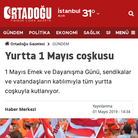
İstanbul
31
°
Açık
Adana
Adıyaman
MENÜ
GÜNDEM
POLİTİKA
EKONOMİ
SAĞLIK
SPOR
BİLİM
Afyonkarahisar
GÜNDEM
Ortadoğu Gazetesi
Yurtta 1 Mayıs coşkusu
Ağrı
Amasya
1 Mayıs Emek ve Dayanışma Günü, sendikalar
ve vatandaşların katılımıyla tüm yurtta
Ankara
coşkuyla kutlanıyor.
Antalya
Yayınlanma
Artvin
Haber Merkezi
01 Mayıs 2019 - 14:34
Aydın
Balıkesir