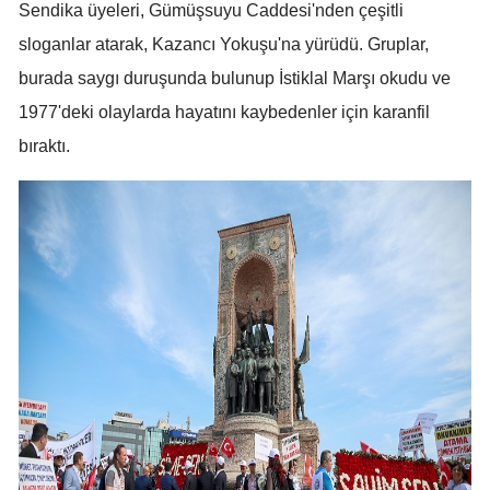
Sendika üyeleri, Gümüşsuyu Caddesi'nden çeşitli
Mersin
sloganlar atarak, Kazancı Yokuşu'na yürüdü. Gruplar,
İstanbul
burada saygı duruşunda bulunup İstiklal Marşı okudu ve
1977'deki olaylarda hayatını kaybedenler için karanfil
İzmir
bıraktı.
Kars
Kastamonu
Kayseri
Kırklareli
Kırşehir
Kocaeli
Konya
Kütahya