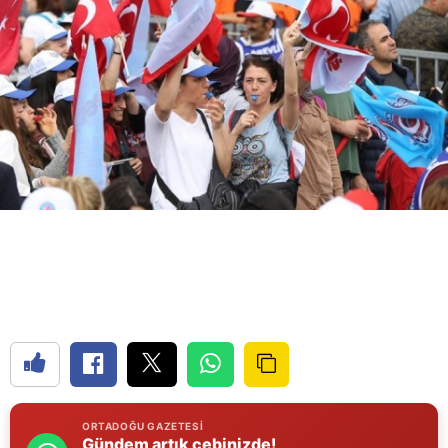
Bilecik
Bingöl
Bitlis
Bolu
Burdur
Bursa
Çanakkale
Çankırı
Çorum
Denizli
ORTADOĞU GAZETESI
Diyarbakır
Gündem artık cebinizde!