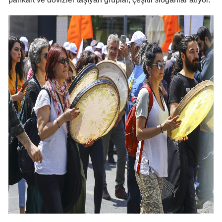
Yozgat
Zonguldak
Aksaray
Bayburt
Karaman
Kırıkkale
Batman
Şırnak
Bartın
Ardahan
Iğdır