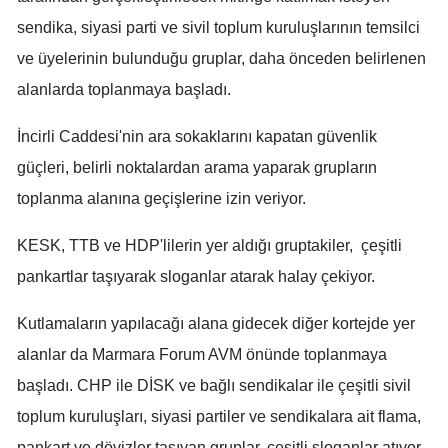
sendika, siyasi parti ve sivil toplum kuruluşlarının temsilci
Samsun
ve üyelerinin bulunduğu gruplar, daha önceden belirlenen
Siirt
alanlarda toplanmaya başladı.
Sinop
İncirli Caddesi'nin ara sokaklarını kapatan güvenlik
Sivas
güçleri, belirli noktalardan arama yaparak grupların
Tekirdağ
toplanma alanına geçişlerine izin veriyor.
Tokat
KESK, TTB ve HDP'lilerin yer aldığı gruptakiler, çeşitli
pankartlar taşıyarak sloganlar atarak halay çekiyor.
Trabzon
Tunceli
Kutlamaların yapılacağı alana gidecek diğer kortejde yer
alanlar da Marmara Forum AVM önünde toplanmaya
Şanlıurfa
başladı. CHP ile DİSK ve bağlı sendikalar ile çeşitli sivil
Uşak
toplum kuruluşları, siyasi partiler ve sendikalara ait flama,
Van
pankart ve dövizler taşıyan gruplar, çeşitli sloganlar atıyor.