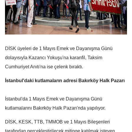
Malatya
Manisa
Kahramanmaraş
Mardin
DİSK üyeleri de 1 Mayıs Emek ve Dayanışma Günü
Muğla
dolayısıyla Kazancı Yokuşu'na karanfil, Taksim
Cumhuriyet Anıtı'na ise çelenk bıraktı.
Muş
İstanbul'daki kutlamaların adresi Bakırköy Halk Pazarı
Nevşehir
Niğde
İstanbul'da 1 Mayıs Emek ve Dayanışma Günü
Ordu
kutlamalarını Bakırköy Halk Pazarı'nda yapılıyor.
Rize
DİSK, KESK, TTB, TMMOB ve 1 Mayıs Bileşenleri
Sakarya
tarafından gerçekleştirilecek mitinge katılmak isteyen