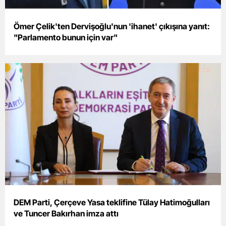
Mersin
Ömer Çelik'ten Dervişoğlu'nun 'ihanet' çıkışına yanıt:
İstanbul
"Parlamento bunun için var"
İzmir
Kars
Kastamonu
Kayseri
Kırklareli
Kırşehir
Kocaeli
Konya
DEM Parti, Çerçeve Yasa teklifine Tülay Hatimoğulları
ve Tuncer Bakırhan imza attı
Kütahya