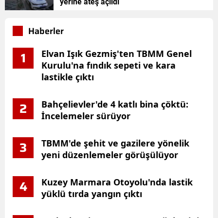
yerine ateş açıldı
Haberler
Elvan Işık Gezmiş'ten TBMM Genel
1
Kurulu'na fındık sepeti ve kara
lastikle çıktı
Bahçelievler'de 4 katlı bina çöktü:
2
İncelemeler sürüyor
TBMM'de şehit ve gazilere yönelik
3
yeni düzenlemeler görüşülüyor
Kuzey Marmara Otoyolu'nda lastik
4
yüklü tırda yangın çıktı