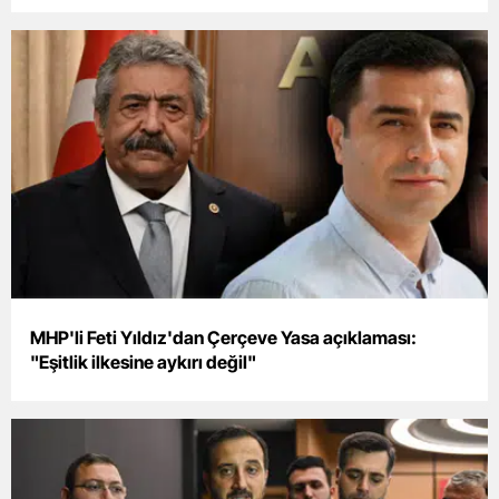
Malatya
Manisa
Kahramanmaraş
Mardin
Muğla
Muş
Nevşehir
MHP'li Feti Yıldız'dan Çerçeve Yasa açıklaması:
Niğde
"Eşitlik ilkesine aykırı değil"
Ordu
Rize
Sakarya