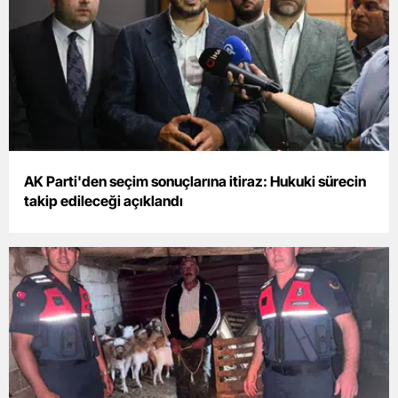
Samsun
Siirt
Sinop
Sivas
Tekirdağ
AK Parti'den seçim sonuçlarına itiraz: Hukuki sürecin
takip edileceği açıklandı
Tokat
Trabzon
Tunceli
Şanlıurfa
Uşak
Van