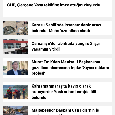
CHP, Çerçeve Yasa teklifine imza attığını duyurdu
Yalova
Karabük
Karasu Sahili'nde insansız deniz aracı
bulundu: Muhafaza altına alındı
Kilis
Osmaniye
Osmaniye'de fabrikada yangın: 2 işçi
yaşamını yitirdi
Düzce
Murat Emir'den Manisa İl Başkanı'nın
gözaltına alınmasına tepki: 'Siyasi intikam
projesi'
Kahramanmaraş'ta kayıp olarak
aranıyordu: Yaşlı adam barajda ölü
bulundu
Maltepespor Başkanı Can Ildırı'nın iş