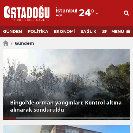
İstanbul
24
°
Açık
Adana
Adıyaman
MENÜ
GÜNDEM
POLİTİKA
EKONOMİ
SAĞLIK
SPOR
BİLİM
Afyonkarahisar
/
Gündem
Ağrı
Amasya
Ankara
Antalya
Bingöl'de orman yangınları: Kontrol altına
Artvin
alınarak söndürüldü
Aydın
Balıkesir