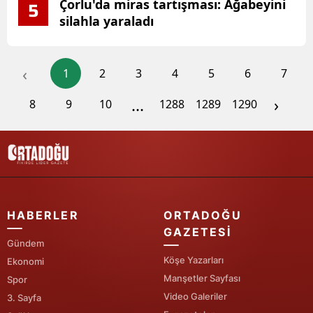
Çorlu'da miras tartışması: Ağabeyini
5
silahla yaraladı
‹
1
2
3
4
5
6
7
...
›
8
9
10
1288
1289
1290
HABERLER
ORTADOĞU
GAZETESI
Gündem
Köşe Yazarları
Ekonomi
Manşetler Sayfası
Spor
Video Galeriler
3. Sayfa