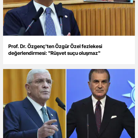
Edirne
Elazığ
Erzincan
Erzurum
Prof. Dr. Özgenç'ten Özgür Özel fezlekesi
değerlendirmesi: "Rüşvet suçu oluşmaz"
Eskişehir
Gaziantep
Giresun
Gümüşhane
Hakkari
Hatay
Isparta