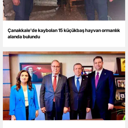
Yozgat
Zonguldak
Çanakkale'de kaybolan 15 küçükbaş hayvan ormanlık
Aksaray
alanda bulundu
Bayburt
Karaman
Kırıkkale
Batman
Şırnak
Bartın
Ardahan
Iğdır