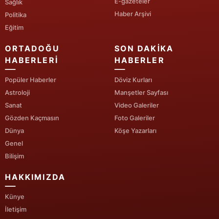
E-gazeteler
Sağlık
Haber Arşivi
Politika
Eğitim
ORTADOĞU
SON DAKIKA
HABERLERI
HABERLER
Popüler Haberler
Döviz Kurları
Astroloji
Manşetler Sayfası
Sanat
Video Galeriler
Gözden Kaçmasın
Foto Galeriler
Dünya
Köşe Yazarları
Genel
Bilişim
HAKKIMIZDA
Künye
İletişim