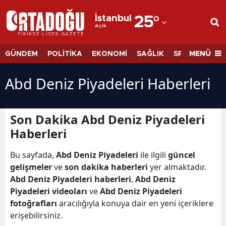
İstanbul
25
°
Açık
Adana
Adıyaman
MENÜ
GÜNDEM
POLİTİKA
EKONOMİ
SAĞLIK
SPOR
BİLİM
Afyonkarahisar
Abd Deniz Piyadeleri Haberleri
Ağrı
Amasya
Son Dakika Abd Deniz Piyadeleri
Haberleri
Ankara
Antalya
Bu sayfada,
Abd Deniz Piyadeleri
ile ilgili
güncel
gelişmeler
ve
son dakika haberleri
yer almaktadır.
Artvin
Abd Deniz Piyadeleri haberleri
,
Abd Deniz
Piyadeleri videoları
ve
Abd Deniz Piyadeleri
Aydın
fotoğrafları
aracılığıyla konuya dair en yeni içeriklere
erişebilirsiniz.
Balıkesir