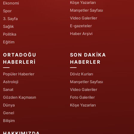
Köşe Yazarları
Ekonomi
Malatya
Manşetler Sayfası
Spor
Video Galeriler
3. Sayfa
Manisa
E-gazeteler
Sağlık
Kahramanmaraş
Haber Arşivi
Politika
Eğitim
Mardin
ORTADOĞU
SON DAKIKA
Muğla
HABERLERI
HABERLER
Muş
Popüler Haberler
Döviz Kurları
Astroloji
Manşetler Sayfası
Nevşehir
Sanat
Video Galeriler
Niğde
Gözden Kaçmasın
Foto Galeriler
Dünya
Köşe Yazarları
Ordu
Genel
Rize
Bilişim
Sakarya
HAKKIMIZDA