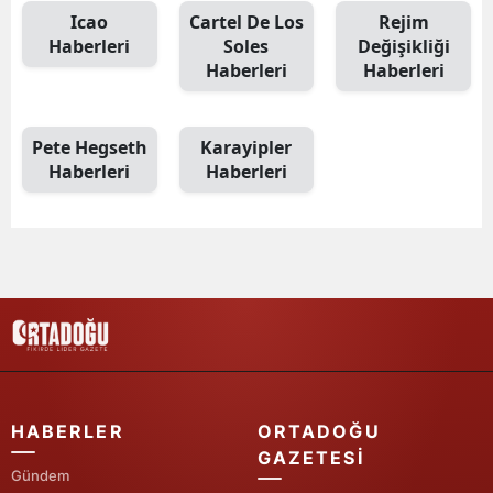
Icao
Cartel De Los
Rejim
Mersin
Haberleri
Soles
Değişikliği
Haberleri
Haberleri
İstanbul
İzmir
Pete Hegseth
Karayipler
Kars
Haberleri
Haberleri
Kastamonu
Kayseri
Kırklareli
Kırşehir
Kocaeli
HABERLER
ORTADOĞU
Konya
GAZETESI
Gündem
Kütahya