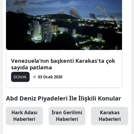
Edirne
Elazığ
Erzincan
Erzurum
Eskişehir
Venezuela'nın başkenti Karakas'ta çok
sayıda patlama
Gaziantep
DÜNYA
03 Ocak 2026
Giresun
Gümüşhane
Abd Deniz Piyadeleri İle İlişkili Konular
Hakkari
Hark Adası
İran Gerilimi
Karakas
Hatay
Haberleri
Haberleri
Haberleri
Isparta