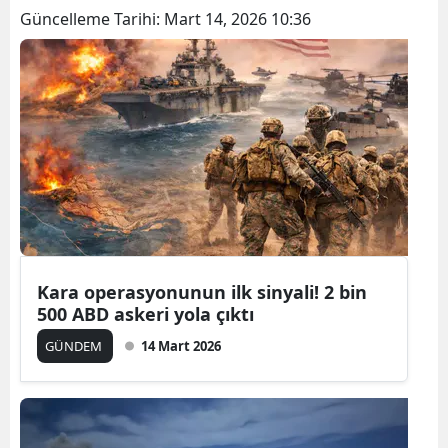
Güncelleme Tarihi:
Mart 14, 2026 10:36
Bilecik
Bingöl
Bitlis
Bolu
Burdur
Bursa
Çanakkale
Kara operasyonunun ilk sinyali! 2 bin
Çankırı
500 ABD askeri yola çıktı
GÜNDEM
14 Mart 2026
Çorum
Denizli
Diyarbakır