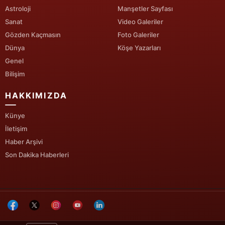
Astroloji
Manşetler Sayfası
Yozgat
Sanat
Video Galeriler
Gözden Kaçmasın
Foto Galeriler
Zonguldak
Dünya
Köşe Yazarları
Aksaray
Genel
Bilişim
Bayburt
HAKKIMIZDA
Karaman
Künye
Kırıkkale
İletişim
Batman
Haber Arşivi
Son Dakika Haberleri
Şırnak
Bartın
Ardahan
Iğdır