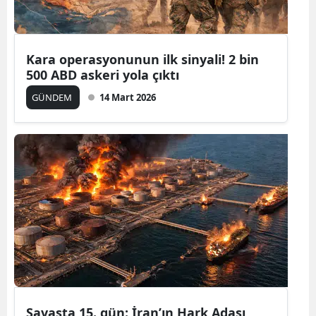
Mersin
İstanbul
Kara operasyonunun ilk sinyali! 2 bin
500 ABD askeri yola çıktı
İzmir
GÜNDEM
14 Mart 2026
Kars
Kastamonu
Kayseri
Kırklareli
Kırşehir
Kocaeli
Konya
Kütahya
Savaşta 15. gün: İran’ın Hark Adası