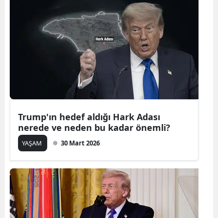
Bilecik
Bingöl
Bitlis
Bolu
Burdur
Bursa
Trump'ın hedef aldığı Hark Adası
nerede ve neden bu kadar önemli?
Çanakkale
YAŞAM
30 Mart 2026
Çankırı
Çorum
Denizli
Diyarbakır