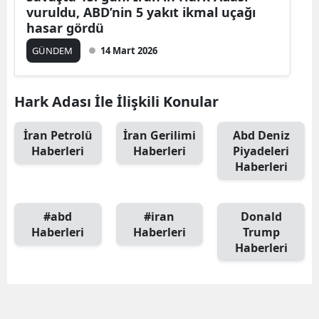
vuruldu, ABD’nin 5 yakıt ikmal uçağı
Malatya
hasar gördü
Manisa
GÜNDEM
14 Mart 2026
Kahramanmaraş
Hark Adası İle İlişkili Konular
Mardin
İran Petrolü
İran Gerilimi
Abd Deniz
Muğla
Haberleri
Haberleri
Piyadeleri
Haberleri
Muş
Nevşehir
#abd
#iran
Donald
Niğde
Haberleri
Haberleri
Trump
Haberleri
Ordu
Rize
Sakarya