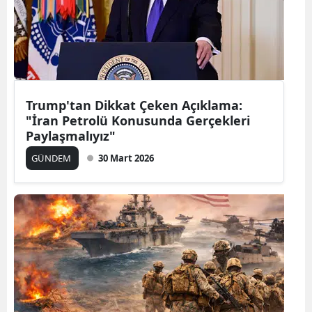
Edirne
Elazığ
Erzincan
Erzurum
Trump'tan Dikkat Çeken Açıklama:
"İran Petrolü Konusunda Gerçekleri
Eskişehir
Paylaşmalıyız"
GÜNDEM
30 Mart 2026
Gaziantep
Giresun
Gümüşhane
Hakkari
Hatay
Isparta