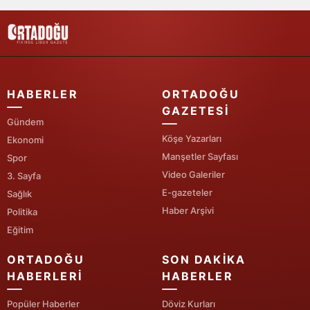
Samsun
Siirt
Sinop
HABERLER
ORTADOĞU
Sivas
GAZETESI
Gündem
Tekirdağ
Köşe Yazarları
Ekonomi
Manşetler Sayfası
Spor
Tokat
Video Galeriler
3. Sayfa
Trabzon
E-gazeteler
Sağlık
Haber Arşivi
Politika
Tunceli
Eğitim
Şanlıurfa
ORTADOĞU
SON DAKIKA
HABERLERI
HABERLER
Uşak
Popüler Haberler
Döviz Kurları
Van