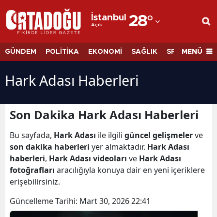
İstanbul
28
°
Açık
Adana
Adıyaman
MENÜ
GÜNDEM
POLİTİKA
EKONOMİ
SAĞLIK
SPOR
BİLİM
Afyonkarahisar
Hark Adası Haberleri
Ağrı
Amasya
Son Dakika Hark Adası Haberleri
Ankara
Bu sayfada,
Hark Adası
ile ilgili
güncel gelişmeler
ve
son dakika haberleri
yer almaktadır.
Hark Adası
Antalya
haberleri
,
Hark Adası videoları
ve
Hark Adası
Artvin
fotoğrafları
aracılığıyla konuya dair en yeni içeriklere
erişebilirsiniz.
Aydın
Güncelleme Tarihi:
Mart 30, 2026 22:41
Balıkesir