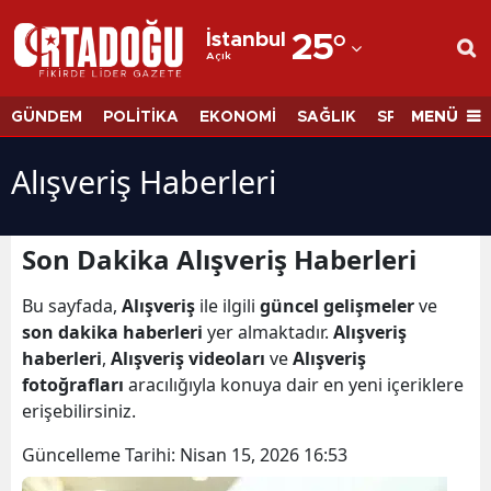
İstanbul
25
°
Açık
Adana
Adıyaman
MENÜ
GÜNDEM
POLİTİKA
EKONOMİ
SAĞLIK
SPOR
BİLİM
Afyonkarahisar
Alışveriş Haberleri
Ağrı
Amasya
Son Dakika Alışveriş Haberleri
Ankara
Bu sayfada,
Alışveriş
ile ilgili
güncel gelişmeler
ve
son dakika haberleri
yer almaktadır.
Alışveriş
Antalya
haberleri
,
Alışveriş videoları
ve
Alışveriş
Artvin
fotoğrafları
aracılığıyla konuya dair en yeni içeriklere
erişebilirsiniz.
Aydın
Güncelleme Tarihi:
Nisan 15, 2026 16:53
Balıkesir