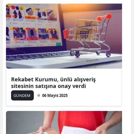
Samsun
Siirt
Sinop
Sivas
Tekirdağ
Tokat
Rekabet Kurumu, ünlü alışveriş
Trabzon
sitesinin satışına onay verdi
GÜNDEM
06 Mayıs 2025
Tunceli
Şanlıurfa
Uşak
Van