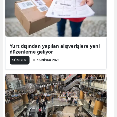
Yozgat
Zonguldak
Aksaray
Bayburt
Yurt dışından yapılan alışverişlere yeni
düzenleme geliyor
Karaman
GÜNDEM
16 Nisan 2025
Kırıkkale
Batman
Şırnak
Bartın
Ardahan
Iğdır