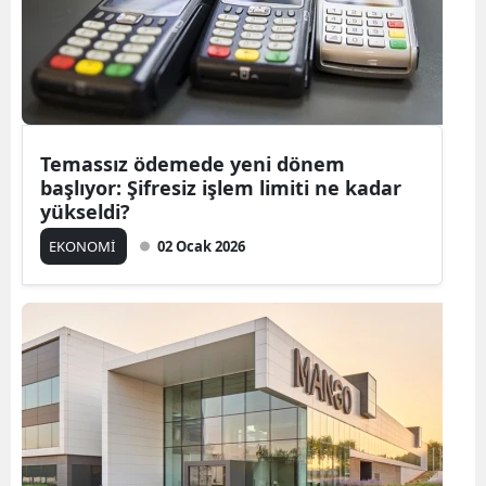
Edirne
Elazığ
Erzincan
Erzurum
Temassız ödemede yeni dönem
başlıyor: Şifresiz işlem limiti ne kadar
Eskişehir
yükseldi?
EKONOMİ
02 Ocak 2026
Gaziantep
Giresun
Gümüşhane
Hakkari
Hatay
Isparta