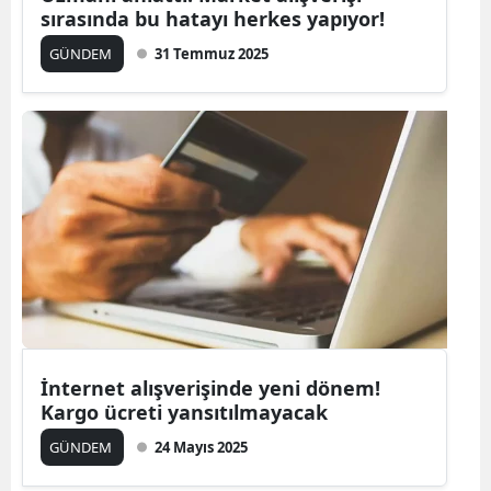
sırasında bu hatayı herkes yapıyor!
Malatya
GÜNDEM
31 Temmuz 2025
Manisa
Kahramanmaraş
Mardin
Muğla
Muş
Nevşehir
Niğde
İnternet alışverişinde yeni dönem!
Ordu
Kargo ücreti yansıtılmayacak
Rize
GÜNDEM
24 Mayıs 2025
Sakarya