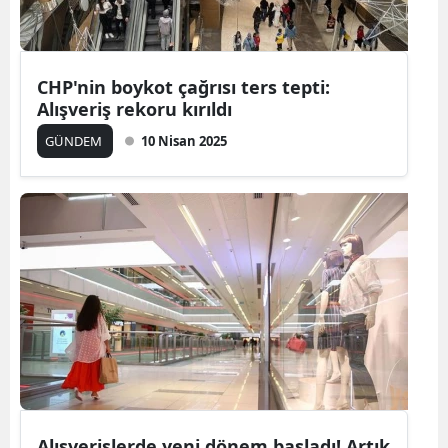
Yalova
Karabük
CHP'nin boykot çağrısı ters tepti:
Alışveriş rekoru kırıldı
Kilis
GÜNDEM
10 Nisan 2025
Osmaniye
Düzce
Alışverişlerde yeni dönem başladı! Artık