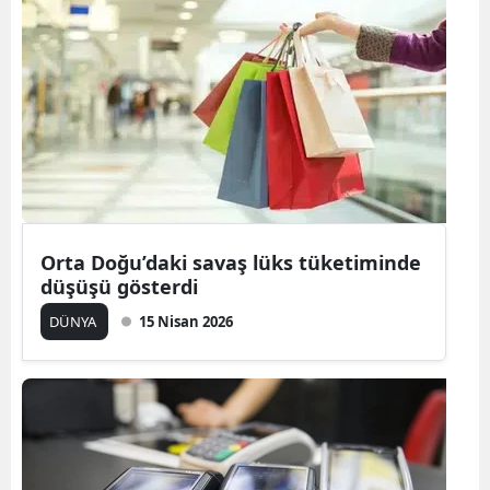
Bilecik
Bingöl
Bitlis
Bolu
Burdur
Bursa
Orta Doğu’daki savaş lüks tüketiminde
düşüşü gösterdi
Çanakkale
DÜNYA
15 Nisan 2026
Çankırı
Çorum
Denizli
Diyarbakır