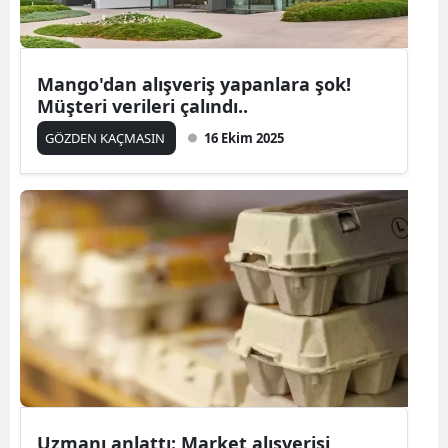
Mersin
İstanbul
Mango'dan alışveriş yapanlara şok!
Müşteri verileri çalındı..
İzmir
GÖZDEN KAÇMASIN
16 Ekim 2025
Kars
Kastamonu
Kayseri
Kırklareli
Kırşehir
Kocaeli
Konya
Kütahya
Uzmanı anlattı: Market alışverişi