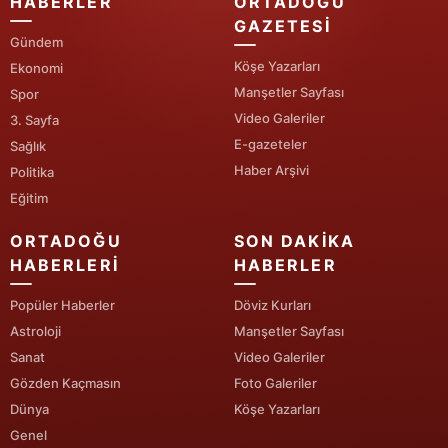
HABERLER
ORTADOĞU
GAZETESI
Gündem
Köşe Yazarları
Ekonomi
Manşetler Sayfası
Spor
Video Galeriler
3. Sayfa
E-gazeteler
Sağlık
Haber Arşivi
Politika
Eğitim
ORTADOĞU
SON DAKIKA
HABERLERI
HABERLER
Popüler Haberler
Döviz Kurları
Astroloji
Manşetler Sayfası
Sanat
Video Galeriler
Gözden Kaçmasın
Foto Galeriler
Dünya
Köşe Yazarları
Genel