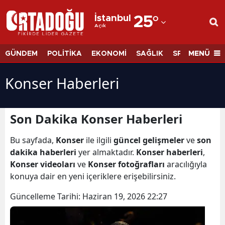
İstanbul
25
°
Açık
Adana
Adıyaman
MENÜ
GÜNDEM
POLİTİKA
EKONOMİ
SAĞLIK
SPOR
BİLİM
Afyonkarahisar
Konser Haberleri
Ağrı
Amasya
Son Dakika Konser Haberleri
Ankara
Bu sayfada,
Konser
ile ilgili
güncel gelişmeler
ve
son
dakika haberleri
yer almaktadır.
Konser haberleri
,
Antalya
Konser videoları
ve
Konser fotoğrafları
aracılığıyla
Artvin
konuya dair en yeni içeriklere erişebilirsiniz.
Aydın
Güncelleme Tarihi:
Haziran 19, 2026 22:27
Balıkesir