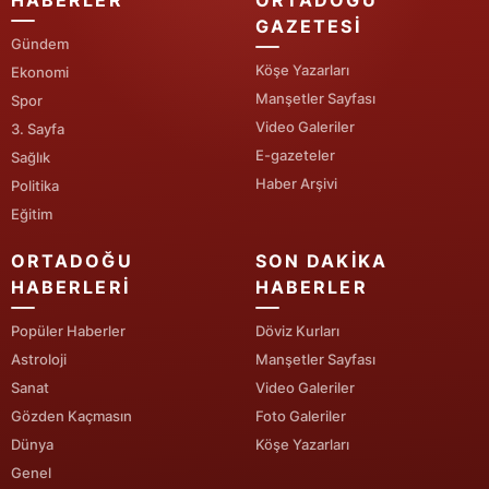
HABERLER
ORTADOĞU
GAZETESI
Gündem
Köşe Yazarları
Ekonomi
Manşetler Sayfası
Spor
Video Galeriler
3. Sayfa
E-gazeteler
Sağlık
Haber Arşivi
Politika
Eğitim
ORTADOĞU
SON DAKIKA
HABERLERI
HABERLER
Popüler Haberler
Döviz Kurları
Astroloji
Manşetler Sayfası
Sanat
Video Galeriler
Gözden Kaçmasın
Foto Galeriler
Dünya
Köşe Yazarları
Genel