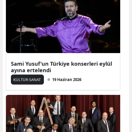
Bilecik
Bingöl
Bitlis
Bolu
Burdur
Sami Yusuf'un Türkiye konserleri eylül
Bursa
ayına ertelendi
Çanakkale
KÜLTÜR-SANAT
19 Haziran 2026
Çankırı
Çorum
Denizli
Diyarbakır