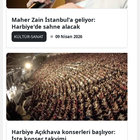
Yalova
Maher Zain İstanbul'a geliyor:
Karabük
Harbiye'de sahne alacak
KÜLTÜR-SANAT
09 Nisan 2026
Kilis
Osmaniye
Düzce
Harbiye Açıkhava konserleri başlıyor:
İşte konser takvimi