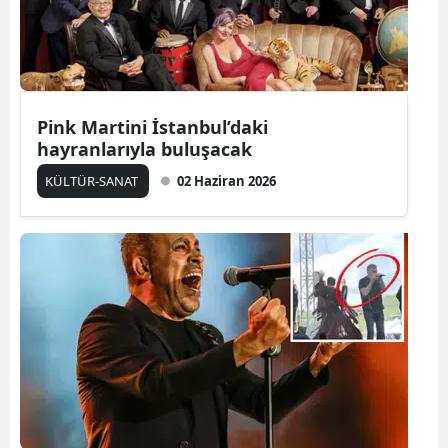
Edirne
Elazığ
Erzincan
Pink Martini İstanbul’daki
hayranlarıyla buluşacak
Erzurum
KÜLTÜR-SANAT
02 Haziran 2026
Eskişehir
Gaziantep
Giresun
Gümüşhane
Hakkari
Hatay
Isparta