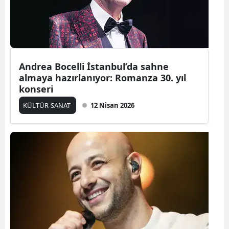
Yozgat
Zonguldak
Aksaray
Andrea Bocelli İstanbul’da sahne
almaya hazırlanıyor: Romanza 30. yıl
Bayburt
konseri
Karaman
KÜLTÜR-SANAT
12 Nisan 2026
Kırıkkale
Batman
Şırnak
Bartın
Ardahan
Iğdır