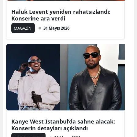
Mersin
Haluk Levent yeniden rahatsızlandı:
Konserine ara verdi
İstanbul
MAGAZİN
31 Mayıs 2026
İzmir
Kars
Kastamonu
Kayseri
Kırklareli
Kırşehir
Kocaeli
Kanye West İstanbul’da sahne alacak:
Konya
Konserin detayları açıklandı
Kütahya