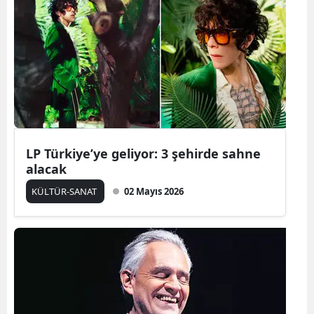
Samsun
Siirt
Sinop
Sivas
Tekirdağ
LP Türkiye’ye geliyor: 3 şehirde sahne
Tokat
alacak
KÜLTÜR-SANAT
02 Mayıs 2026
Trabzon
Tunceli
Şanlıurfa
Uşak
Van