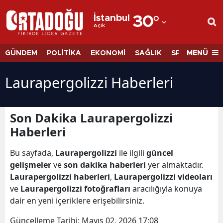
İstanbul
30
°
Açık
Adana
Adıyaman
MENÜ
GÜNDEM
POLİTİKA
EKONOMİ
SAĞLIK
SPOR
BİLİM
Afyonkarahisar
Laurapergolizzi Haberleri
Ağrı
Amasya
Son Dakika Laurapergolizzi
Haberleri
Ankara
Antalya
Bu sayfada,
Laurapergolizzi
ile ilgili
güncel
gelişmeler
ve
son dakika haberleri
yer almaktadır.
Artvin
Laurapergolizzi haberleri
,
Laurapergolizzi videoları
ve
Laurapergolizzi fotoğrafları
aracılığıyla konuya
Aydın
dair en yeni içeriklere erişebilirsiniz.
Balıkesir
Güncelleme Tarihi:
Mayıs 02, 2026 17:08