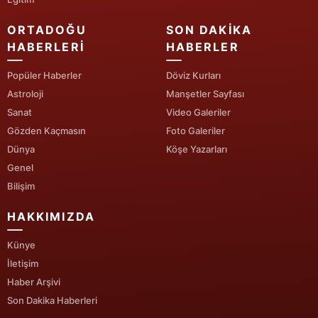
Mersin
ORTADOĞU
SON DAKIKA
HABERLERI
HABERLER
İstanbul
Popüler Haberler
Döviz Kurları
İzmir
Astroloji
Manşetler Sayfası
Kars
Sanat
Video Galeriler
Gözden Kaçmasın
Foto Galeriler
Kastamonu
Dünya
Köşe Yazarları
Kayseri
Genel
Bilişim
Kırklareli
HAKKIMIZDA
Kırşehir
Künye
Kocaeli
İletişim
Konya
Haber Arşivi
Son Dakika Haberleri
Kütahya