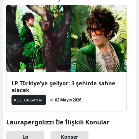
Bilecik
Bingöl
Bitlis
Bolu
Burdur
Bursa
LP Türkiye’ye geliyor: 3 şehirde sahne
Çanakkale
alacak
Çankırı
KÜLTÜR-SANAT
02 Mayıs 2026
Çorum
Laurapergolizzi İle İlişkili Konular
Denizli
Diyarbakır
Lp
Konser