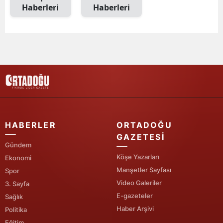
Haberleri
Haberleri
Edirne
Elazığ
Erzincan
Erzurum
Eskişehir
Gaziantep
HABERLER
ORTADOĞU
Giresun
GAZETESI
Gündem
Gümüşhane
Köşe Yazarları
Ekonomi
Manşetler Sayfası
Spor
Hakkari
Video Galeriler
3. Sayfa
Hatay
E-gazeteler
Sağlık
Haber Arşivi
Politika
Isparta
Eğitim