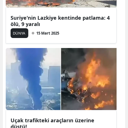
Mersin
Suriye'nin Lazkiye kentinde patlama: 4
İstanbul
ölü, 9 yaralı
İzmir
DÜNYA
15 Mart 2025
Kars
Kastamonu
Kayseri
Kırklareli
Kırşehir
Kocaeli
Konya
Uçak trafikteki araçların üzerine
Kütahya
düştü!