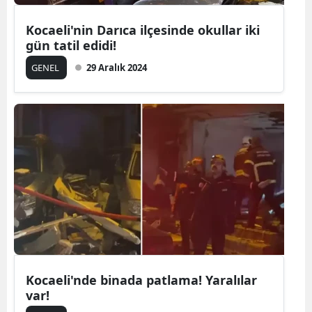
Yalova
Kocaeli'nin Darıca ilçesinde okullar iki
gün tatil edidi!
Karabük
GENEL
29 Aralık 2024
Kilis
Osmaniye
Düzce
Kocaeli'nde binada patlama! Yaralılar
var!