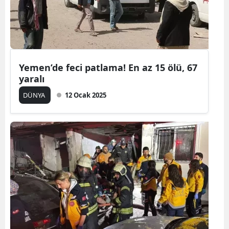
Yozgat
Zonguldak
Aksaray
Yemen’de feci patlama! En az 15 ölü, 67
yaralı
Bayburt
DÜNYA
12 Ocak 2025
Karaman
Kırıkkale
Batman
Şırnak
Bartın
Ardahan
Iğdır