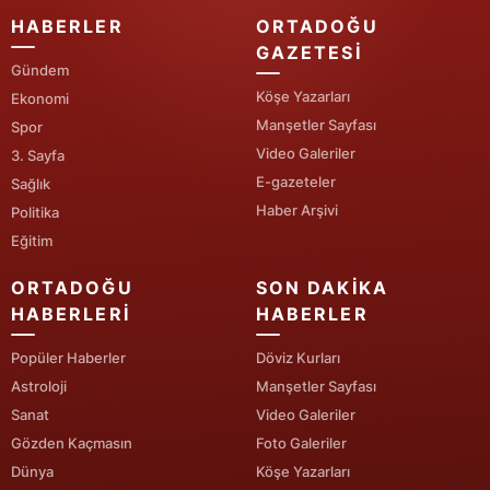
HABERLER
ORTADOĞU
GAZETESI
Gündem
Köşe Yazarları
Ekonomi
Manşetler Sayfası
Spor
Video Galeriler
3. Sayfa
E-gazeteler
Sağlık
Haber Arşivi
Politika
Eğitim
ORTADOĞU
SON DAKIKA
HABERLERI
HABERLER
Popüler Haberler
Döviz Kurları
Astroloji
Manşetler Sayfası
Sanat
Video Galeriler
Gözden Kaçmasın
Foto Galeriler
Dünya
Köşe Yazarları