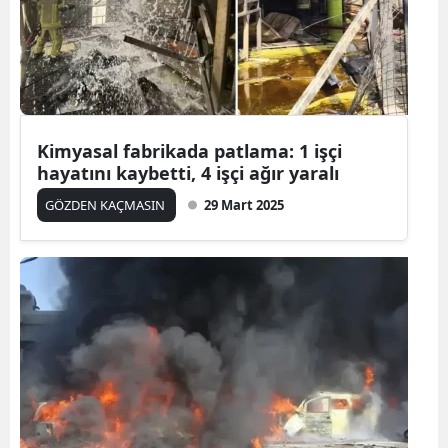
Edirne
Elazığ
Erzincan
Erzurum
Kimyasal fabrikada patlama: 1 işçi
hayatını kaybetti, 4 işçi ağır yaralı
Eskişehir
GÖZDEN KAÇMASIN
29 Mart 2025
Gaziantep
Giresun
Gümüşhane
Hakkari
Hatay
Isparta