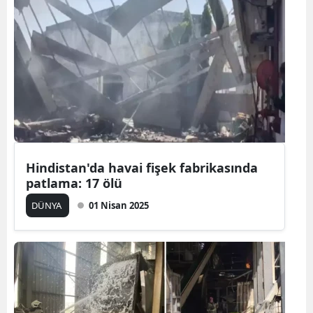
Bilecik
Bingöl
Bitlis
Bolu
Burdur
Bursa
Hindistan'da havai fişek fabrikasında
patlama: 17 ölü
Çanakkale
DÜNYA
01 Nisan 2025
Çankırı
Çorum
Denizli
Diyarbakır