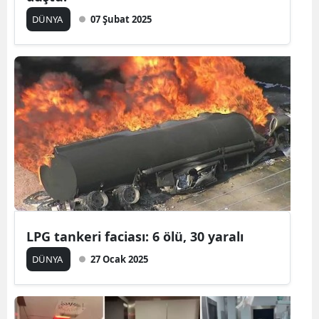
DÜNYA
07 Şubat 2025
Malatya
Manisa
Kahramanmaraş
Mardin
Muğla
Muş
Nevşehir
Niğde
LPG tankeri faciası: 6 ölü, 30 yaralı
Ordu
DÜNYA
27 Ocak 2025
Rize
Sakarya