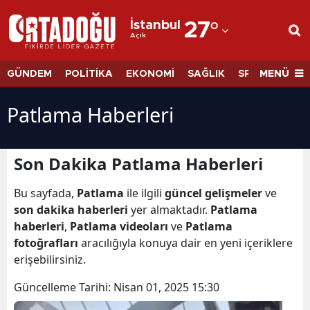
İstanbul
27
°
Açık
Adana
Adıyaman
MENÜ
GÜNDEM
POLİTİKA
EKONOMİ
SAĞLIK
SPOR
BİLİM
Afyonkarahisar
Patlama Haberleri
Ağrı
Amasya
Son Dakika Patlama Haberleri
Ankara
Bu sayfada,
Patlama
ile ilgili
güncel gelişmeler
ve
son dakika haberleri
yer almaktadır.
Patlama
Antalya
haberleri
,
Patlama videoları
ve
Patlama
Artvin
fotoğrafları
aracılığıyla konuya dair en yeni içeriklere
erişebilirsiniz.
Aydın
Güncelleme Tarihi:
Nisan 01, 2025 15:30
Balıkesir