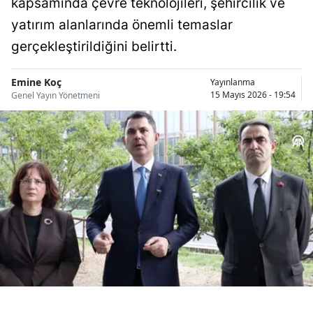
kapsamında çevre teknolojileri, şehircilik ve
Bilecik
yatırım alanlarında önemli temaslar
Bingöl
gerçekleştirildiğini belirtti.
Bitlis
Emine Koç
Yayınlanma
15 Mayıs 2026 - 19:54
Genel Yayın Yönetmeni
Bolu
Burdur
Bursa
Çanakkale
Çankırı
Çorum
Denizli
Diyarbakır