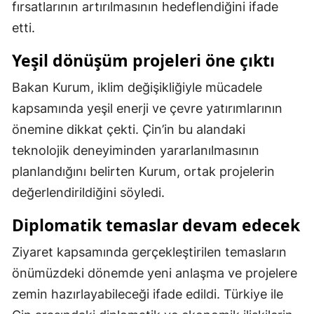
fırsatlarının artırılmasının hedeflendiğini ifade
Samsun
etti.
Siirt
Yeşil dönüşüm projeleri öne çıktı
Sinop
Bakan Kurum, iklim değişikliğiyle mücadele
kapsamında yeşil enerji ve çevre yatırımlarının
Sivas
önemine dikkat çekti. Çin’in bu alandaki
Tekirdağ
teknolojik deneyiminden yararlanılmasının
Tokat
planlandığını belirten Kurum, ortak projelerin
değerlendirildiğini söyledi.
Trabzon
Diplomatik temaslar devam edecek
Tunceli
Ziyaret kapsamında gerçekleştirilen temasların
Şanlıurfa
önümüzdeki dönemde yeni anlaşma ve projelere
Uşak
zemin hazırlayabileceği ifade edildi. Türkiye ile
Van