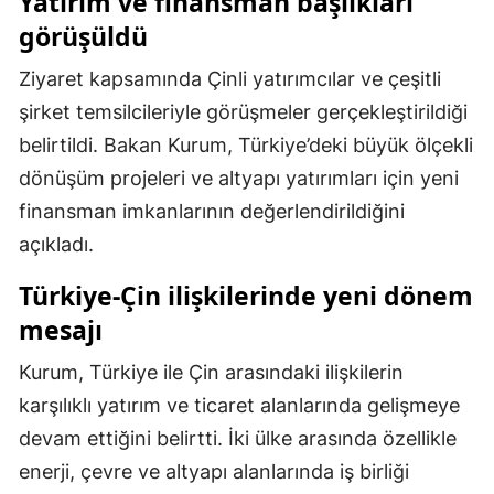
Yatırım ve finansman başlıkları
görüşüldü
Malatya
Ziyaret kapsamında Çinli yatırımcılar ve çeşitli
Manisa
şirket temsilcileriyle görüşmeler gerçekleştirildiği
Kahramanmaraş
belirtildi. Bakan Kurum, Türkiye’deki büyük ölçekli
Mardin
dönüşüm projeleri ve altyapı yatırımları için yeni
finansman imkanlarının değerlendirildiğini
Muğla
açıkladı.
Muş
Türkiye-Çin ilişkilerinde yeni dönem
Nevşehir
mesajı
Niğde
Kurum, Türkiye ile Çin arasındaki ilişkilerin
Ordu
karşılıklı yatırım ve ticaret alanlarında gelişmeye
devam ettiğini belirtti. İki ülke arasında özellikle
Rize
enerji, çevre ve altyapı alanlarında iş birliği
Sakarya