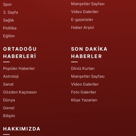
Manşetler Sayfası
Spor
Yalova
Video Galeriler
3. Sayfa
E-gazeteler
Sağlık
Karabük
Haber Arşivi
Politika
Eğitim
Kilis
ORTADOĞU
SON DAKIKA
Osmaniye
HABERLERI
HABERLER
Düzce
Popüler Haberler
Döviz Kurları
Astroloji
Manşetler Sayfası
Sanat
Video Galeriler
Gözden Kaçmasın
Foto Galeriler
Dünya
Köşe Yazarları
Genel
Bilişim
HAKKIMIZDA