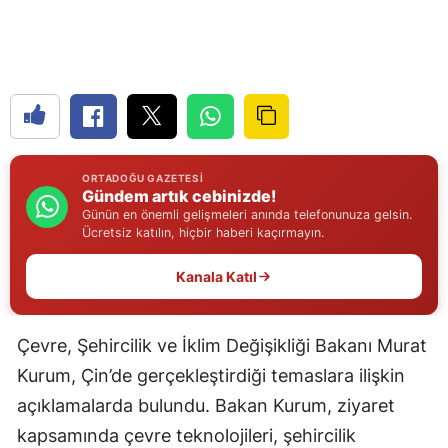
Edirne
Elazığ
Erzincan
Erzurum
ORTADOĞU GAZETESI
Eskişehir
Gündem artık cebinizde!
Günün en önemli gelişmeleri anında telefonunuza gelsin.
Gaziantep
Ücretsiz katılın, hiçbir haberi kaçırmayın.
Giresun
Kanala Katıl
Gümüşhane
Çevre, Şehircilik ve İklim Değişikliği Bakanı Murat
Hakkari
Kurum, Çin’de gerçekleştirdiği temaslara ilişkin
Hatay
açıklamalarda bulundu. Bakan Kurum, ziyaret
Isparta
kapsamında çevre teknolojileri, şehircilik