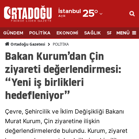
İstanbul
25
°
Açık
Adana
Adıyaman
MENÜ
GÜNDEM
POLİTİKA
EKONOMİ
SAĞLIK
SPOR
BİLİM
Afyonkarahisar
POLİTİKA
Ortadoğu Gazetesi
Bakan Kurum’dan Çin
Ağrı
ziyareti değerlendirmesi:
Amasya
“Yeni iş birlikleri
Ankara
hedefleniyor”
Antalya
Artvin
Çevre, Şehircilik ve İklim Değişikliği Bakanı
Aydın
Murat Kurum, Çin ziyaretine ilişkin
değerlendirmelerde bulundu. Kurum, ziyaret
Balıkesir