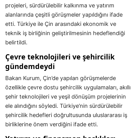
projeleri, sürdürülebilir kalkınma ve yatırım
Mersin
alanlarında çeşitli görüşmeler yapıldığını ifade
İstanbul
etti. Türkiye ile Çin arasındaki ekonomik ve
teknik iş birliğinin geliştirilmesinin hedeflendiği
İzmir
belirtildi.
Kars
Çevre teknolojileri ve şehircilik
Kastamonu
gündemdeydi
Kayseri
Bakan Kurum, Çin’de yapılan görüşmelerde
Kırklareli
özellikle çevre dostu şehircilik uygulamaları, akıllı
şehir teknolojileri ve yeşil dönüşüm projelerinin
Kırşehir
ele alındığını söyledi. Türkiye’nin sürdürülebilir
Kocaeli
şehircilik hedefleri doğrultusunda uluslararası iş
Konya
birliklerine önem verdiğini ifade etti.
Kütahya