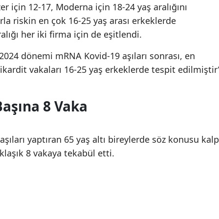
Van'da anız yangını: Bir
Van'da anız yangını: B
er için 12-17, Moderna için 18-24 yaş aralığını
saatlik çalışmayla
saatlik çalışmayla
Malatya
rla riskin en çok 16-25 yaş arası erkeklerde
söndürüldü
söndürüldü
alığı her iki firma için de eşitlendi.
Manisa
-2024 dönemi mRNA Kovid-19 aşıları sonrası, en
Kahramanmaraş
kardit vakaları 16-25 yaş erkeklerde tespit edilmiştir
Mardin
Muğla
Başına 8 Vaka
Muş
Nevşehir
ıları yaptıran 65 yaş altı bireylerde söz konusu kalp
klaşık 8 vakaya tekabül etti.
Niğde
Ordu
Rize
Sakarya