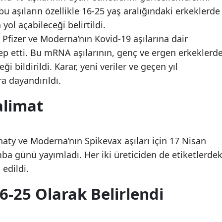
u aşıların özellikle 16-25 yaş aralığındaki erkeklerde
Mersin
 yol açabileceği belirtildi.
İstanbul
 Pfizer ve Moderna’nın Kovid-19 aşılarına dair
alep etti. Bu mRNA aşılarının, genç ve ergen erkeklerd
İzmir
eği bildirildi. Karar, yeni veriler ve geçen yıl
Kars
a dayandırıldı.
Kastamonu
alimat
Kayseri
Kırklareli
aty ve Moderna’nın Spikevax aşıları için 17 Nisan
şamba günü yayımladı. Her iki üreticiden de etiketlerdek
Kırşehir
 edildi.
Kocaeli
16-25 Olarak Belirlendi
Konya
Kütahya