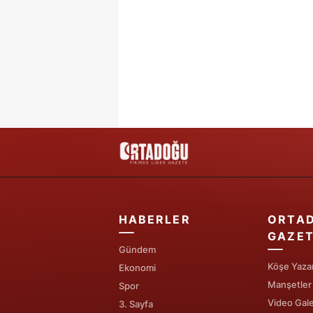
HABERLER
ORTA
GAZET
Gündem
Köşe Yazar
Ekonomi
Manşetler
Spor
Video Gale
3. Sayfa