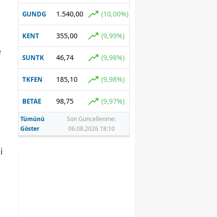
yapmadım"
1.540,00
(10,00%)
GUNDG
355,00
(9,99%)
KENT
e
46,74
(9,98%)
SUNTK
185,10
(9,98%)
TKFEN
98,75
(9,97%)
BETAE
Tümünü
Son Güncellenme:
Göster
06.08.2026 18:10
i