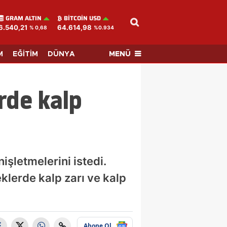
GRAM ALTIN
BITCOIN USD
6.540,21
64.614,98
% 0,68
%0.934
MENÜ
M
EĞİTİM
DÜNYA
rde kalp
işletmelerini istedi.
klerde kalp zarı ve kalp
Abone Ol