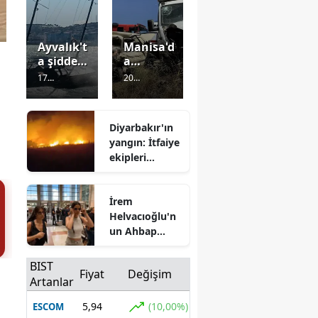
Ayvalık't
Manisa'd
a şiddetli
a
fırtına:
otomobil
17
20
Yelkenli
ile
Görüntülenm
Görüntülenm
tekne
kamyon
e
5 gün önce
e
5 gün önce
kıyıya
et
Diyarbakır'ın
sürüklen
çarpıştı:
yangın: İtfaiye
di
1 kişi
ekipleri
yaşamını
müdahale
yitirdi
ediyor
İrem
Helvacıoğlu'n
un Ahbap
soruşturması
kapsamındaki
BIST
Fiyat
Değişim
ifadesi ortaya
Artanlar
çıktı: "Maddi
yardım
5,94
(10,00%)
ESCOM