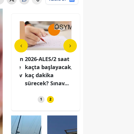
a orman
2026-ALES/2 saat
Susurluk'ta orman
202
çak ve
kaçta başlayacak,
yangını: 6 uçak ve
kaç
r görev
kaç dakika
5 helikopter görev
kaç
sürecek? Sınav...
yapı...
süre
1
2