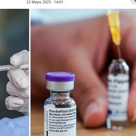
22 Mayıs 2025 - 14:01
Bilecik
Bingöl
Bitlis
Bolu
Burdur
2026-ALES/2 saat
Susurluk't
kaçta başlayacak,
yangını: 6 u
Bursa
kaç dakika
5 helikopte
Çanakkale
sürecek? Sınav...
yapı...
Çankırı
Çorum
Denizli
Diyarbakır