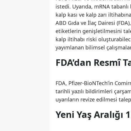
istedi. Uyarıda, mRNA tabanlı b
kalp kası ve kalp zarı iltihabına
ABD Gıda ve İlaç Dairesi (FDA),
etiketlerin genişletilmesini t
kalp iltihabı riski oluşturabilec
yayımlanan bilimsel çalışmalar
FDA’dan Resmî T
FDA, Pfizer-BioNTech’in Comirn
tarihli yazılı bildirimleri çar
uyarıların revize edilmesi talep
Yeni Yaş Aralığı 