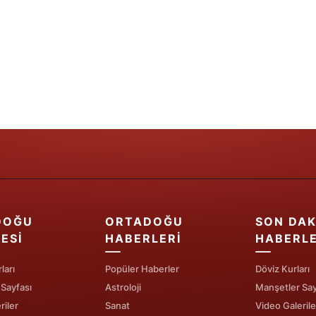
Samsun
Siirt
Sinop
Sivas
Tekirdağ
Tokat
Trabzon
DOĞU
ORTADOĞU
SON DAK
Tunceli
ESI
HABERLERI
HABERL
Şanlıurfa
ları
Popüler Haberler
Döviz Kurları
Uşak
 Sayfası
Astroloji
Manşetler Say
riler
Sanat
Video Galerile
Van