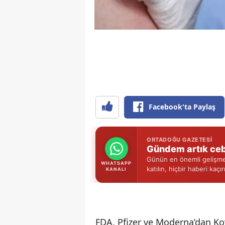
Facebook'ta Paylaş
ORTADOĞU GAZETESI
Gündem artık ceb
Günün en önemli gelişmel
WHATSAPP
katılın, hiçbir haberi kaçı
KANALI
FDA, Pfizer ve Moderna’dan Kovi