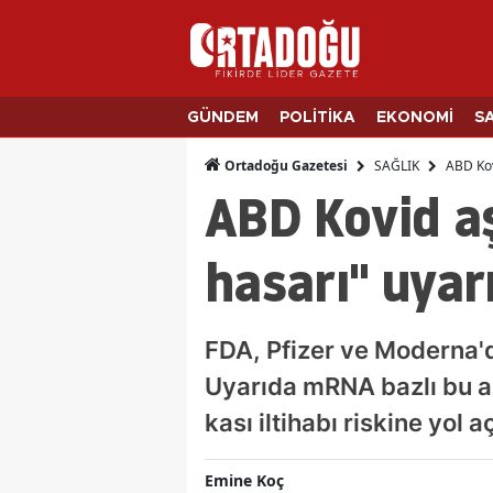
GÜNDEM
POLİTİKA
EKONOMİ
S
SAĞLIK
ABD Kov
Ortadoğu Gazetesi
ABD Kovid aş
hasarı" uyar
FDA, Pfizer ve Moderna'da
Uyarıda mRNA bazlı bu aşı
kası iltihabı riskine yol a
Emine Koç