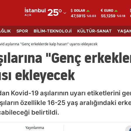
DOLAR
EURO
İstanbul
25
°
47,5915
55,1259
Açık
%0.03
%0.18
Adana
Adıyaman
AĞLIK
SPOR
BİLİM-TEKNOLOJİ
KÜLTÜR-SANAT
YAŞA
Afyonkarahisar
id aşılarına "Genç erkeklerde kalp hasarı" uyarısı ekleyecek
ılarına "Genç erkekle
Ağrı
Amasya
ısı ekleyecek
Ankara
Antalya
n Kovid-19 aşılarının uyarı etiketlerini gen
Artvin
ların özellikle 16-25 yaş aralığındaki erke
çabileceği belirtildi.
Aydın
Balıkesir
Yayınlanma