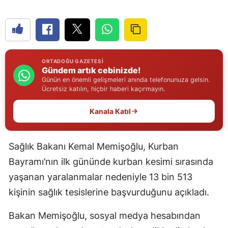
Edirne
Elazığ
Erzincan
ORTADOĞU GAZETESI
Gündem artık cebinizde!
Erzurum
Günün en önemli gelişmeleri anında telefonunuza gelsin.
Ücretsiz katılın, hiçbir haberi kaçırmayın.
Eskişehir
Kanala Katıl
Gaziantep
Giresun
Sağlık Bakanı Kemal Memişoğlu, Kurban
Gümüşhane
Bayramı’nın ilk gününde kurban kesimi sırasında
yaşanan yaralanmalar nedeniyle 13 bin 513
Hakkari
kişinin sağlık tesislerine başvurduğunu açıkladı.
Hatay
Bakan Memişoğlu, sosyal medya hesabından
Isparta