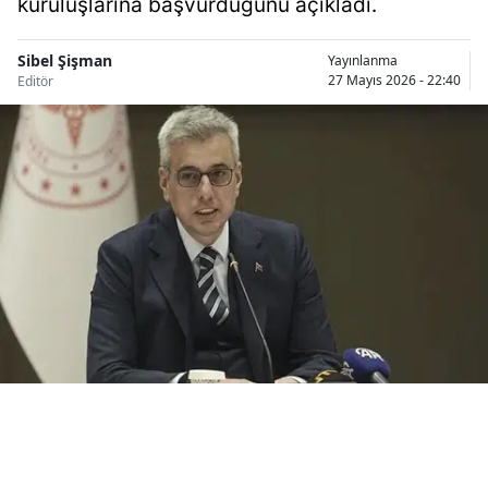
kuruluşlarına başvurduğunu açıkladı.
Bilecik
Sibel Şişman
Yayınlanma
Bingöl
27 Mayıs 2026 - 22:40
Editör
Bitlis
Bolu
Burdur
Bursa
Çanakkale
Çankırı
Çorum
Denizli
Diyarbakır