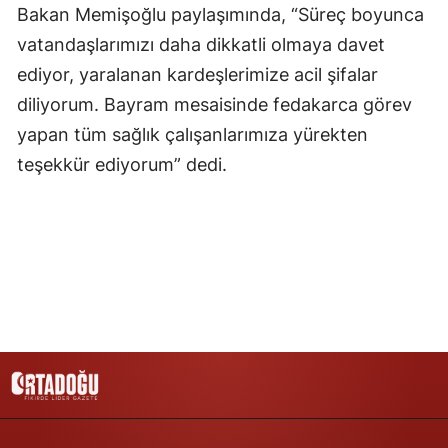
Bakan Memişoğlu paylaşımında, “Süreç boyunca
Malatya
vatandaşlarımızı daha dikkatli olmaya davet
Manisa
ediyor, yaralanan kardeşlerimize acil şifalar
diliyorum. Bayram mesaisinde fedakarca görev
Kahramanmaraş
yapan tüm sağlık çalışanlarımıza yürekten
Mardin
teşekkür ediyorum” dedi.
Muğla
Muş
Nevşehir
Niğde
Ordu
Rize
Sakarya