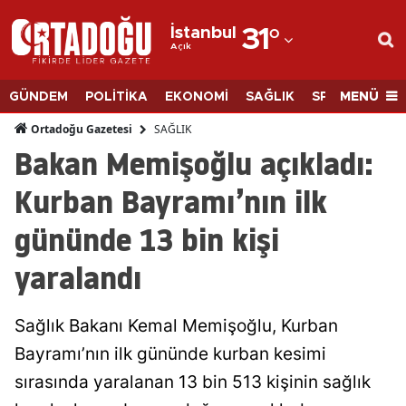
İstanbul
31
°
Açık
Adana
Adıyaman
MENÜ
GÜNDEM
POLİTİKA
EKONOMİ
SAĞLIK
SPOR
BİLİM
Afyonkarahisar
SAĞLIK
Ortadoğu Gazetesi
Bakan Memişoğlu açıkladı:
Ağrı
Kurban Bayramı’nın ilk
Amasya
gününde 13 bin kişi
Ankara
yaralandı
Antalya
Artvin
Sağlık Bakanı Kemal Memişoğlu, Kurban
Aydın
Bayramı’nın ilk gününde kurban kesimi
sırasında yaralanan 13 bin 513 kişinin sağlık
Balıkesir