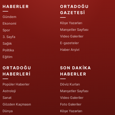
HABERLER
ORTADOĞU
Samsun
GAZETESI
Gündem
Siirt
Köşe Yazarları
Ekonomi
Sinop
Manşetler Sayfası
Spor
Video Galeriler
3. Sayfa
Sivas
E-gazeteler
Sağlık
Haber Arşivi
Politika
Tekirdağ
Eğitim
Tokat
ORTADOĞU
SON DAKIKA
Trabzon
HABERLERI
HABERLER
Tunceli
Popüler Haberler
Döviz Kurları
Astroloji
Manşetler Sayfası
Şanlıurfa
Sanat
Video Galeriler
Uşak
Gözden Kaçmasın
Foto Galeriler
Dünya
Köşe Yazarları
Van