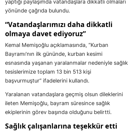
yaptığı paylaşımda vatandaşlara dikkatli olmaları
Mersin
yönünde çağrıda bulundu.
İstanbul
“Vatandaşlarımızı daha dikkatli
olmaya davet ediyoruz”
İzmir
Kemal Memişoğlu açıklamasında, “Kurban
Kars
Bayramı'nın ilk gününde, kurban kesimi
Kastamonu
esnasında yaşanan yaralanmalar nedeniyle sağlık
Kayseri
tesislerimize toplam 13 bin 513 kişi
başvurmuştur” ifadelerini kullandı.
Kırklareli
Kırşehir
Yaralanan vatandaşlara geçmiş olsun dileklerini
ileten Memişoğlu, bayram süresince sağlık
Kocaeli
ekiplerinin görev başında olduğunu belirtti.
Konya
Sağlık çalışanlarına teşekkür etti
Kütahya