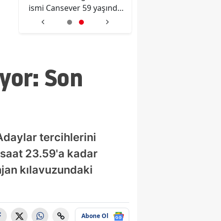
me
ismi Cansever 59 yaşında
yeni dönem! Düzen
i
hayatını kaybetti
TBMM'de kabul edi
iyor: Son
daylar tercihlerini
saat 23.59'a kadar
jan kılavuzundaki
Abone Ol