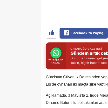
Facebook'ta Paylaş
ORTADOĞU GAZETESI
Gündem artık ceb
Günün en önemli gelişmel
WHATSAPP
katılın, hiçbir haberi kaçı
KANALI
Gürcistan Güvenlik Dairesinden yapıl
Lig'de oynanan iki maçta şike yaptıkla
Açıklamada, 3 Mayıs'ta 2. ligde Merani
Dinamo Batumi futbol takımları arası