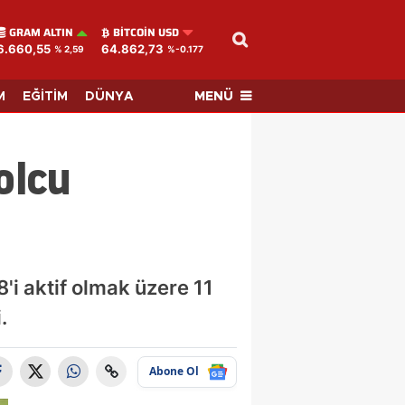
GRAM ALTIN
BITCOIN USD
6.660,55
64.862,73
% 2,59
%-0.177
MENÜ
M
EĞİTİM
DÜNYA
olcu
8'i aktif olmak üzere 11
.
Abone Ol