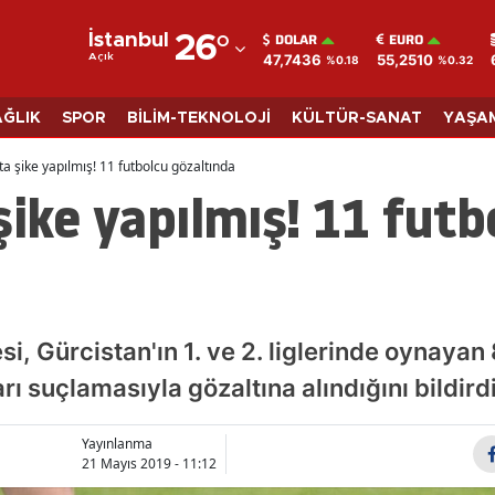
DOLAR
EURO
İstanbul
26
°
47,7436
55,2510
Açık
%0.18
%0.32
Adana
Adıyaman
AĞLIK
SPOR
BİLİM-TEKNOLOJİ
KÜLTÜR-SANAT
YAŞA
Afyonkarahisar
ta şike yapılmış! 11 futbolcu gözaltında
şike yapılmış! 11 futb
Ağrı
Amasya
Ankara
Antalya
i, Gürcistan'ın 1. ve 2. liglerinde oynayan 
Artvin
rı suçlamasıyla gözaltına alındığını bildirdi
Aydın
Yayınlanma
21 Mayıs 2019 - 11:12
Balıkesir