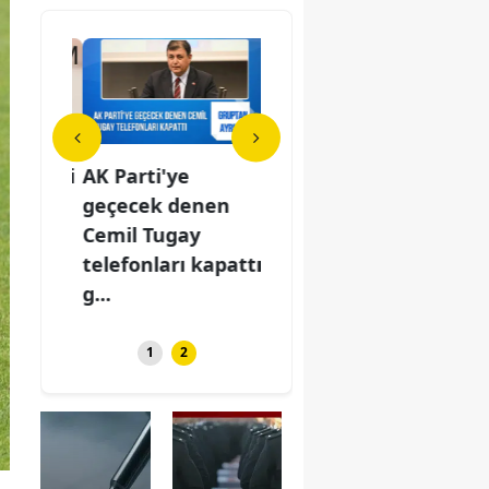
cihleri
AK Parti'ye
2026-YKS tercihleri
AK P
riyor:
geçecek denen
yarın sona eriyor:
geç
.59
Cemil Tugay
Son saat 23.59
Cem
telefonları kapattı,
tele
g...
g...
1
2