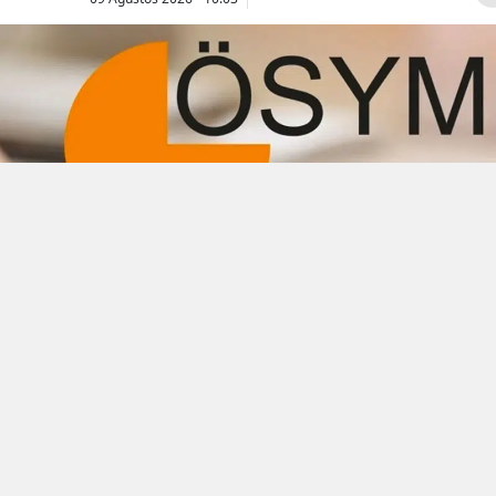
Samsun
Siirt
Sinop
Sivas
Gaziantep't
Tekirdağ
korkutan d
Tokat
AFAD veriler
açıkladı
Trabzon
Tunceli
Şanlıurfa
Uşak
Van