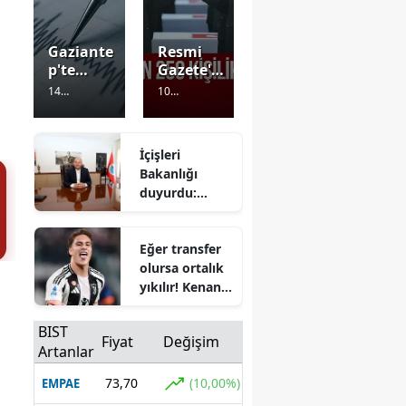
Gaziante
Resmi
p'te
Gazete'd
korkuta
e
14
10
n
yayımla
Görüntülenm
Görüntülenm
deprem!
ndı:
e
12 dakika
e
15 dakika
AFAD
önce
EGM'ye 6
önce
İçişleri
verileri
bin 250
Bakanlığı
açıkladı
kişilik
duyurdu:
kadro
Menderes
Belediye
Eğer transfer
Başkanı İlkay
olursa ortalık
Çiçek
yıkılır! Kenan
görevden
Yıldız bombası
uzaklaştırıldı
patlıyor
BIST
Fiyat
Değişim
Artanlar
73,70
(10,00%)
EMPAE