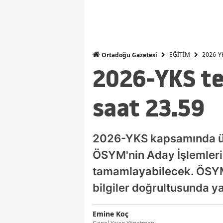
EĞİTİM
2026-YK
Ortadoğu Gazetesi
2026-YKS ter
saat 23.59
2026-YKS kapsamında üniv
ÖSYM'nin Aday İşlemleri
tamamlayabilecek. ÖSYM,
bilgiler doğrultusunda ya
Emine Koç