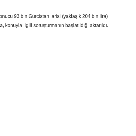
Mersin
onucu 93 bin Gürcistan larisi (yaklaşık 204 bin lira)
İstanbul
, konuyla ilgili soruşturmanın başlatıldığı aktarıldı.
İzmir
Kars
Kastamonu
Kayseri
Kırklareli
Kırşehir
Kocaeli
Konya
Kütahya
Arabesk müziğin sevilen
18 yaş altı suçlular içi