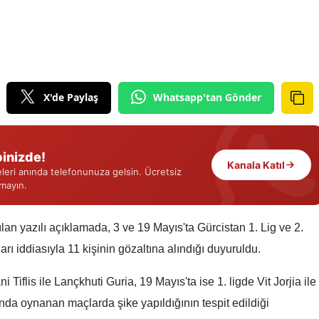
Edirne
Elazığ
Erzincan
X'de Paylaş
Whatsapp'tan Gönder
Erzurum
Eskişehir
inizde!
Gaziantep
Kanala Katıl
eri anında telefonunuza gelsin. Ücretsiz
rmayın.
Giresun
Gümüşhane
an yazılı açıklamada, 3 ve 19 Mayıs'ta Gürcistan 1. Lig ve 2.
rı iddiasıyla 11 kişinin gözaltına alındığı duyuruldu.
Hakkari
Hatay
 Tiflis ile Lançkhuti Guria, 19 Mayıs'ta ise 1. ligde Vit Jorjia ile
nda oynanan maçlarda şike yapıldığının tespit edildiği
Isparta