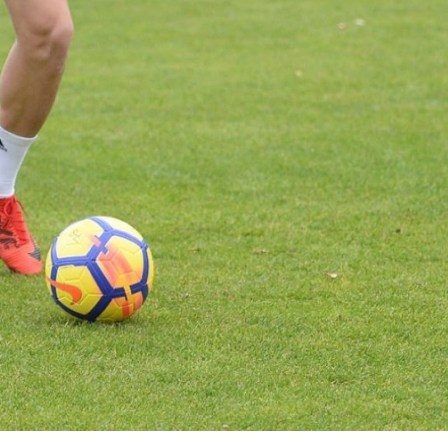
Bilecik
Bingöl
Bitlis
Bolu
AK Parti'ye
2026-YKS ter
Burdur
geçecek denen
yarın sona e
Cemil Tugay
Son saat 23
Bursa
telefonları kapattı,
g...
Çanakkale
Çankırı
Çorum
Denizli
Diyarbakır