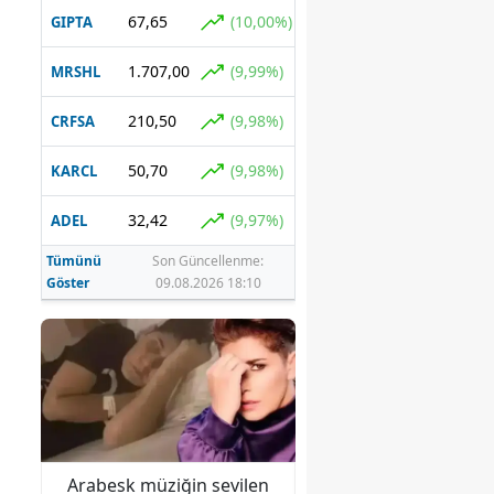
67,65
(10,00%)
GIPTA
1.707,00
(9,99%)
MRSHL
210,50
(9,98%)
CRFSA
50,70
(9,98%)
KARCL
32,42
(9,97%)
ADEL
Tümünü
Son Güncellenme:
Göster
09.08.2026 18:10
n
Arabesk müziğin sevilen
18 yaş altı suçlular i