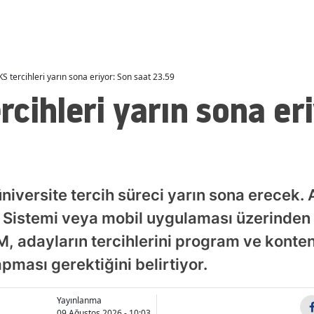
ismi Cansever 59 yaşında
yeni dönem! Düzenle
Malatya
hayatını kaybetti
TBMM'de kabul edild
Manisa
S tercihleri yarın sona eriyor: Son saat 23.59
Kahramanmaraş
cihleri yarın sona er
Mardin
Muğla
Muş
ersite tercih süreci yarın sona erecek. A
Nevşehir
 Sistemi veya mobil uygulaması üzerinden 
Niğde
 adayların tercihlerini program ve konten
Ordu
pması gerektiğini belirtiyor.
Rize
Yayınlanma
Sakarya
09 Ağustos 2026 - 10:03