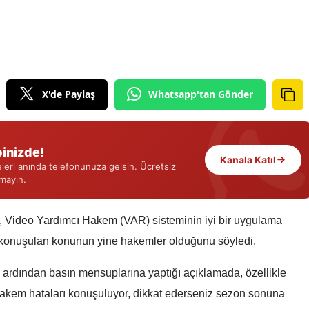
Edirne
Elazığ
Erzincan
X'de Paylaş
Whatsapp'tan Gönder
Erzurum
Eskişehir
inizde!
Gaziantep
Kanala Katıl
eri anında telefonunuza gelsin. Ücretsiz
rmayın.
Giresun
Gümüşhane
 Video Yardımcı Hakem (VAR) sisteminin iyi bir uygulama
onuşulan konunun yine hakemler olduğunu söyledi.
Hakkari
Hatay
nın ardından basın mensuplarına yaptığı açıklamada, özellikle
hakem hataları konuşuluyor, dikkat ederseniz sezon sonuna
Isparta