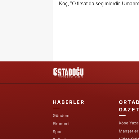
Koç, "O fırsat da seçimlerdir. Umarım
HABERLER
ORTA
GAZET
Gündem
Köşe Yazar
Ekonomi
Manşetler
Spor
Video Gale