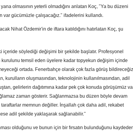
ana olmasının yeterli olmadığını anlatan Koç, "Ya bu düzeni
Yozgat
 var gücümüzle çalışacağız." ifadelerini kullandı.
Zonguldak
cak Nihat Özdemir'in de iftara katıldığını hatırlatan Koç, şu
Aksaray
Bayburt
i içeride söylediği değişimi bir şekilde başlatır. Profesyonel
Karaman
m kurulunu temsil eden üyelere kadar topyekun değişim içinde
meyeceği ortada. Fenerbahçe olarak çok fazla görüş bildireceğiz
Kırıkkale
, kurulların oluşmasından, teknolojinin kullanılmasından, adil
Batman
uştan, gelirlerin dağıtımına kadar pek çok konuda görüşümüz var
Şırnak
ağlamaz zaman gösterir. Sağlanmazsa bu düzen böyle devam
taraftarlar memnun değiller. İnşallah çok daha adil, rekabet
Bartın
se adil şekilde yaklaşarak sağlanabilir."
Ardahan
nması olduğunu ve bunun için bir fırsatın bulunduğunu kaydede
Iğdır