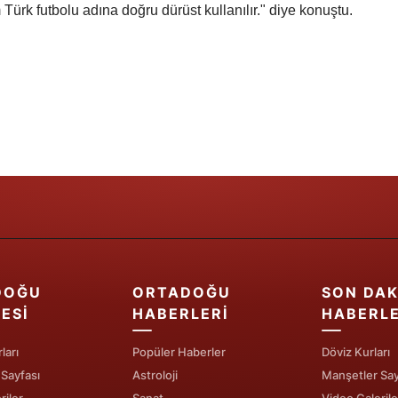
 Türk futbolu adına doğru dürüst kullanılır." diye konuştu.
Yalova
Karabük
Kilis
Osmaniye
Düzce
DOĞU
ORTADOĞU
SON DAK
ESI
HABERLERI
HABERL
ları
Popüler Haberler
Döviz Kurları
 Sayfası
Astroloji
Manşetler Say
riler
Sanat
Video Galerile