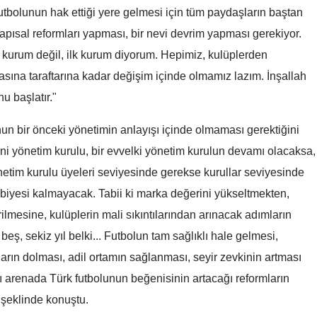
 futbolunun hak ettiği yere gelmesi için tüm paydaşların baştan
Samsun
pısal reformları yapması, bir nevi devrim yapması gerekiyor.
Siirt
 kurum değil, ilk kurum diyorum. Hepimiz, kulüplerden
sına taraftarına kadar değişim içinde olmamız lazım. İnşallah
Sinop
u başlatır."
Sivas
n bir önceki yönetimin anlayışı içinde olmaması gerektiğini
Tekirdağ
ni yönetim kurulu, bir evvelki yönetim kurulun devamı olacaksa,
Tokat
tim kurulu üyeleri seviyesinde gerekse kurullar seviyesinde
biyesi kalmayacak. Tabii ki marka değerini yükseltmekten,
Trabzon
ilmesine, kulüplerin mali sıkıntılarından arınacak adımların
Tunceli
eş, sekiz yıl belki... Futbolun tam sağlıklı hale gelmesi,
Şanlıurfa
tların dolması, adil ortamın sağlanması, seyir zevkinin artması
ı arenada Türk futbolunun beğenisinin artacağı reformların
Uşak
 şeklinde konuştu.
Van