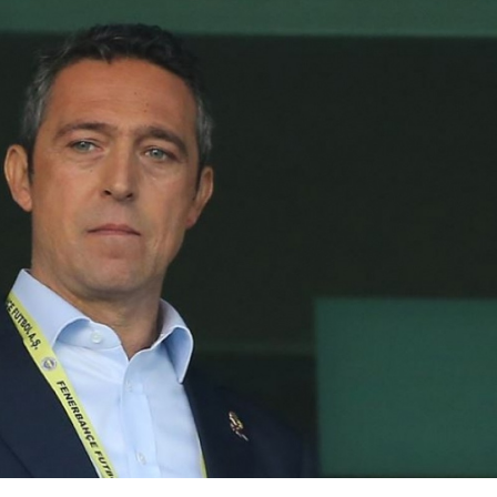
Bilecik
Bingöl
Bitlis
Bolu
Çılgın Sayısal Loto
Balık burcu
Burdur
sonuçları nereden
yorum 6
sorgulanır,
Ağustos'ta 
Bursa
ikramiye n...
söylüyor, h
kon...
Çanakkale
Çankırı
Çorum
Denizli
Diyarbakır