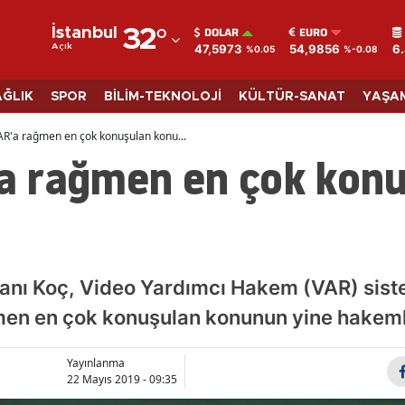
DOLAR
EURO
İstanbul
32
°
47,5973
54,9856
6
Açık
%0.05
%-0.08
Adana
Adıyaman
AĞLIK
SPOR
BİLİM-TEKNOLOJİ
KÜLTÜR-SANAT
YAŞA
Afyonkarahisar
VAR'a rağmen en çok konuşulan konu...
'a rağmen en çok kon
Ağrı
Amasya
Ankara
Antalya
nı Koç, Video Yardımcı Hakem (VAR) siste
Artvin
en en çok konuşulan konunun yine hakemle
Aydın
Yayınlanma
22 Mayıs 2019 - 09:35
Balıkesir