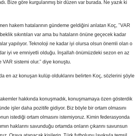
. Bize göre kurgulanmış bir düzen var burada. Ne yazık ki
Mersin
İstanbul
rağmen hakem hatalarının gündeme geldiğini anlatan Koç, "VAR
İzmir
ebeklik sıkıntıları var ama bu hataların önüne geçecek kadar
ar yapılıyor. Teknoloji ne kadar iyi olursa olsun önemli olan o
Kars
adar iyi ve emniyetli olduğu. İnşallah önümüzdeki sezon en az
Kastamonu
VAR sistemi olur." diye konuştu.
Kayseri
 en az konuşan kulüp olduklarını belirten Koç, sözlerini şöyle
Kırklareli
Kırşehir
. Hakemler hakkında konuşmadık, konuşmamaya özen gösterdik
Kocaeli
e işler daha pozitife gidiyor. Biz böyle bir ortam olmasını
onun istediği ortam olmasını istemiyoruz. Kimin federasyonda
Konya
kımın haklarını savunduğu ortamda onların çıkarını savunsun
Kütahya
Diyarbakır'da silahlı
Diyarbakır'da silahlı
ruz. Oraya atanacak kişilerin, Türk futbolunu layıkıyla temsil