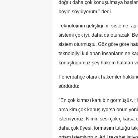
doğru daha çok konuşulmaya başlandı
böyle söylüyorum." dedi.
Teknolojinin geliştiği bir sisteme 
sistemi çok iyi, daha da oturacak. B
sistem oturmuştu. Göz göre göre hatal
teknolojiyi kullanan insanların ne k
konuştuğumuz şey hakem hataları ve 
Fenerbahçe olarak hakemler hakkında
sürdürdü:
"En çok kırmızı kartı biz görmüşüz
ama kim çok konuşuyorsa onun yönünd
istemiyoruz. Kimin sesi çok çıkarsa 
daha çok üyesi, formasını tuttuğu ta
ortam istemiyoruz. Adil rekabet istiyo