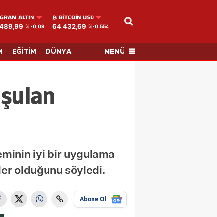
GRAM ALTIN
BITCOIN USD
.489,99
64.432,69
% -0,09
%-0.554
MENÜ
M
EĞİTİM
DÜNYA
uşulan
minin iyi bir uygulama
r olduğunu söyledi.
Abone Ol