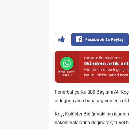
Facebook'ta Paylaş
ORTADOĞU GAZETESI
Gündem artık ceb
Günün en önemli gelişmel
WHATSAPP
katılın, hiçbir haberi kaçı
KANALI
Fenerbahçe Kulübü Başkanı Ali Koç,
olduğunu ama buna rağmen en çok k
Koç, Kulüpler Birliği Vakfının iftarı
hakem hatalarına değinerek, "Evet 