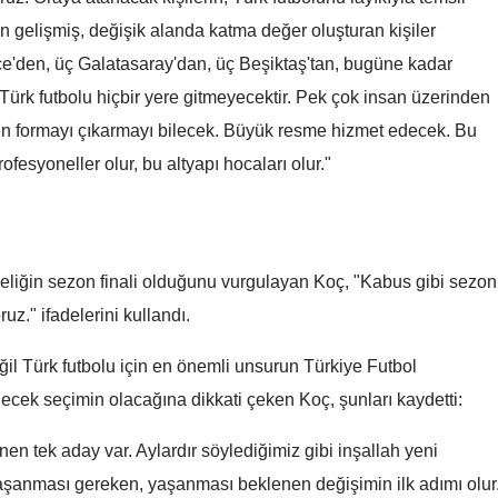
kavga: 1 hayatını kaybetti
kavga: 1 hayatını kaybe
dan gelişmiş, değişik alanda katma değer oluşturan kişiler
Malatya
çe'den, üç Galatasaray'dan, üç Beşiktaş'tan, bugüne kadar
Manisa
ürk futbolu hiçbir yere gitmeyecektir. Pek çok insan üzerinden
Kahramanmaraş
en formayı çıkarmayı bilecek. Büyük resme hizmet edecek. Bu
fesyoneller olur, bu altyapı hocaları olur."
Mardin
Muğla
Muş
celiğin sezon finali olduğunu vurgulayan Koç, "Kabus gibi sezon
Nevşehir
ruz." ifadelerini kullandı.
Niğde
l Türk futbolu için en önemli unsurun Türkiye Futbol
Ordu
ecek seçimin olacağına dikkati çeken Koç, şunları kaydetti:
Rize
en tek aday var. Aylardır söylediğimiz gibi inşallah yeni
yaşanması gereken, yaşanması beklenen değişimin ilk adımı olur
Sakarya