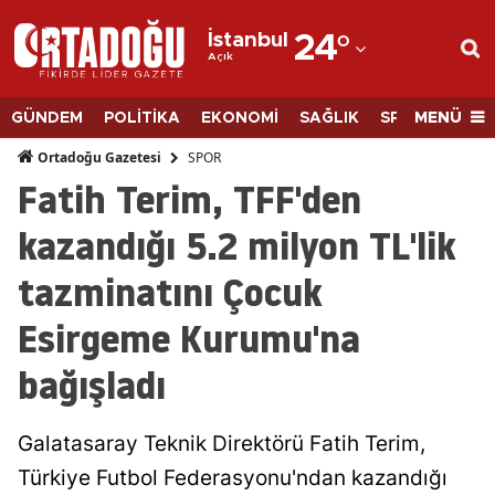
İstanbul
24
°
Açık
Adana
Adıyaman
MENÜ
GÜNDEM
POLİTİKA
EKONOMİ
SAĞLIK
SPOR
BİLİM
Afyonkarahisar
SPOR
Ortadoğu Gazetesi
Fatih Terim, TFF'den
Ağrı
kazandığı 5.2 milyon TL'lik
Amasya
tazminatını Çocuk
Ankara
Esirgeme Kurumu'na
Antalya
bağışladı
Artvin
Aydın
Galatasaray Teknik Direktörü Fatih Terim,
Balıkesir
Türkiye Futbol Federasyonu'ndan kazandığı