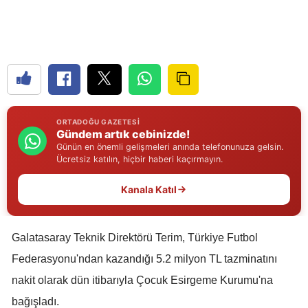
Edirne
Elazığ
Erzincan
Erzurum
ORTADOĞU GAZETESI
Eskişehir
Gündem artık cebinizde!
Günün en önemli gelişmeleri anında telefonunuza gelsin.
Gaziantep
Ücretsiz katılın, hiçbir haberi kaçırmayın.
Giresun
Kanala Katıl
Gümüşhane
Galatasaray Teknik Direktörü Terim, Türkiye Futbol
Hakkari
Federasyonu'ndan kazandığı 5.2 milyon TL tazminatını
Hatay
nakit olarak dün itibarıyla Çocuk Esirgeme Kurumu'na
Isparta
bağışladı.