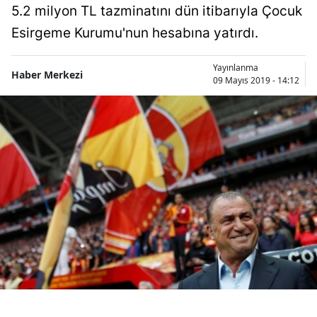
5.2 milyon TL tazminatını dün itibarıyla Çocuk
Bilecik
Esirgeme Kurumu'nun hesabına yatırdı.
Bingöl
Yayınlanma
Bitlis
Haber Merkezi
09 Mayıs 2019 - 14:12
Bolu
Burdur
Bursa
Çanakkale
Çankırı
Çorum
Denizli
Diyarbakır