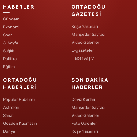
HABERLER
ORTADOĞU
Malatya
GAZETESI
Gündem
Manisa
Köşe Yazarları
Ekonomi
Kahramanmaraş
Manşetler Sayfası
Spor
Video Galeriler
3. Sayfa
Mardin
E-gazeteler
Sağlık
Haber Arşivi
Politika
Muğla
Eğitim
Muş
ORTADOĞU
SON DAKIKA
Nevşehir
HABERLERI
HABERLER
Niğde
Popüler Haberler
Döviz Kurları
Astroloji
Manşetler Sayfası
Ordu
Sanat
Video Galeriler
Rize
Gözden Kaçmasın
Foto Galeriler
Dünya
Köşe Yazarları
Sakarya