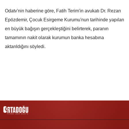
Mersin
Odatv'nin haberine göre, Fatih Terim'in avukatı Dr. Rezan
İstanbul
Epözdemir, Çocuk Esirgeme Kurumu'nun tarihinde yapılan
en büyük bağışın gerçekleştiğini belirterek, paranın
İzmir
tamamının nakit olarak kurumun banka hesabına
Kars
aktarıldığını söyledi.
Kastamonu
Kayseri
Kırklareli
Kırşehir
Kocaeli
Konya
Kütahya