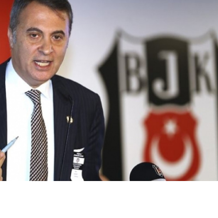
Bilecik
Bingöl
Güneş tutulması
İzmir'de ail
Bitlis
ne zaman,
faciası: Bab
Bolu
Türkiye'den
oğlunu pom
izlenebilecek mi?
tüfekle öld
Burdur
Ay'ı...
Bursa
Çanakkale
Çankırı
Çorum
Denizli
Diyarbakır