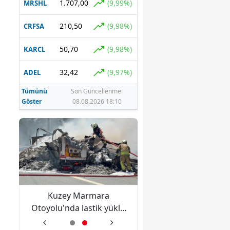
1.707,00
(9,99%)
MRSHL
210,50
(9,98%)
CRFSA
50,70
(9,98%)
KARCL
32,42
(9,97%)
ADEL
Tümünü
Son Güncellenme:
Göster
08.08.2026 18:10
Kuzey Marmara
AK Parti'den seçi
uki
Otoyolu'nda lastik yüklü
sonuçlarına itiraz: H
i
tırda yangın çıktı
sürecin takip edilec