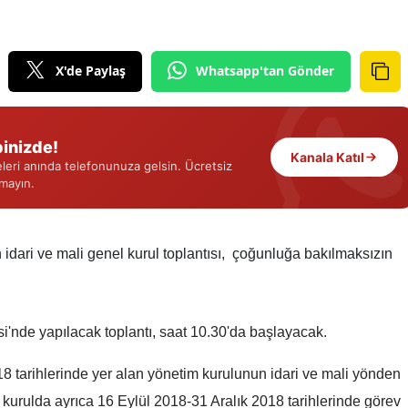
Edirne
Elazığ
X'de Paylaş
Whatsapp'tan Gönder
Erzincan
Erzurum
inizde!
Kanala Katıl
eri anında telefonunuza gelsin. Ücretsiz
Eskişehir
rmayın.
Gaziantep
Giresun
idari ve mali genel kurul toplantısı, çoğunluğa bakılmaksızın
Gümüşhane
Hakkari
i'nde yapılacak toplantı, saat 10.30'da başlayacak.
Hatay
8 tarihlerinde yer alan yönetim kurulunun idari ve mali yönden
Isparta
l kurulda ayrıca 16 Eylül 2018-31 Aralık 2018 tarihlerinde görev