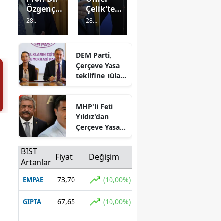
Özgenç't
Çelik'ten
en Özgür
Dervişoğ
28
28
Özel
lu'nun
Görüntülenm
Görüntülenm
fezlekesi
'ihanet'
e
2 gün önce
e
2 gün önce
değerlen
çıkışına
DEM Parti,
dirmesi:
yanıt:
Çerçeve Yasa
"Rüşvet
"Parlam
teklifine Tülay
suçu
ento
Hatimoğulları
oluşmaz
bunun
ve Tuncer
"
için var"
MHP'li Feti
Bakırhan imza
Yıldız'dan
attı
Çerçeve Yasa
açıklaması:
"Eşitlik
BIST
Fiyat
Değişim
ilkesine aykırı
Artanlar
değil"
73,70
(10,00%)
EMPAE
67,65
(10,00%)
GIPTA