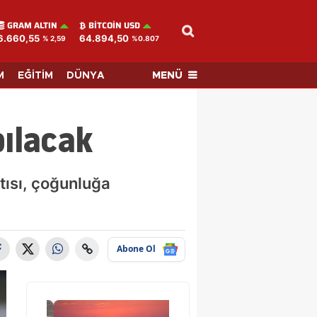
GRAM ALTIN
BITCOIN USD
6.660,55
64.894,50
% 2,59
%0.807
MENÜ
M
EĞİTİM
DÜNYA
pılacak
tısı, çoğunluğa
Abone Ol