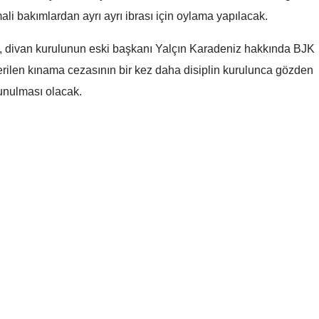
li bakımlardan ayrı ayrı ibrası için oylama yapılacak.
Mersin
İstanbul
 divan kurulunun eski başkanı Yalçın Karadeniz hakkında BJK
erilen kınama cezasının bir kez daha disiplin kurulunca gözden
İzmir
unulması olacak.
Kars
Kastamonu
Kayseri
Kırklareli
Kırşehir
Kocaeli
Kuzey Marmara
AK Parti'den seçim
Konya
Otoyolu'nda lastik yüklü
sonuçlarına itiraz: Huk
tırda yangın çıktı
sürecin takip edileceğ
Kütahya