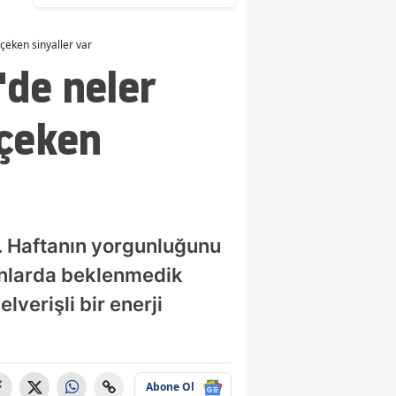
açıklandı
çeken sinyaller var
de neler
 çeken
r. Haftanın yorgunluğunu
anlarda beklenmedik
lverişli bir enerji
Abone Ol