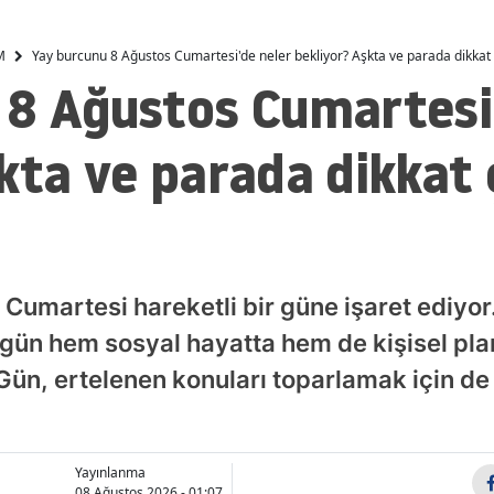
açıklandı
Malatya
M
Yay burcunu 8 Ağustos Cumartesi'de neler bekliyor? Aşkta ve parada dikkat 
Manisa
 8 Ağustos Cumartesi'
Kahramanmaraş
kta ve parada dikkat
Mardin
Muğla
Muş
 Cumartesi hareketli bir güne işaret ediyo
Nevşehir
ugün hem sosyal hayatta hem de kişisel pl
Niğde
. Gün, ertelenen konuları toparlamak için de e
Ordu
Rize
Yayınlanma
Sakarya
08 Ağustos 2026 - 01:07