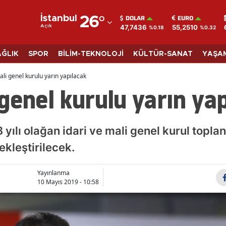
DOLAR
EURO
İstanbul
26
°
47,7436
55,2510
Açık
%0.18
%0.32
Adana
Adıyaman
AĞLIK
SPOR
BİLİM-TEKNOLOJİ
KÜLTÜR-SANAT
YAŞA
Afyonkarahisar
li genel kurulu yarın yapılacak
genel kurulu yarın ya
Ağrı
Amasya
ılı olağan idari ve mali genel kurul toplan
Ankara
ekleştirilecek.
Antalya
Yayınlanma
Artvin
10 Mayıs 2019 - 10:58
Aydın
Balıkesir