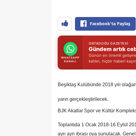
Facebook'ta Paylaş
ORTADOĞU GAZETESI
Gündem artık ceb
Günün en önemli gelişmel
WHATSAPP
katılın, hiçbir haberi kaçı
KANALI
Beşiktaş Kulübünde 2018 yılı olağan 
yarın gerçekleştirilecek.
BJK Akatlar Spor ve Kültür Kompleks
Toplantıda 1 Ocak 2018-16 Eylül 201
ayrı ayrı ibrası oya sunulacak. Gene