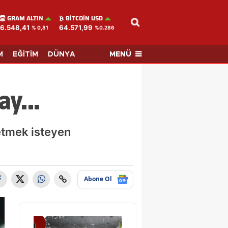
GRAM ALTIN
BITCOIN USD
6.548,41
64.571,99
% 0,81
%0.286
MENÜ
M
EĞİTİM
DÜNYA
y...
etmek isteyen
Abone Ol