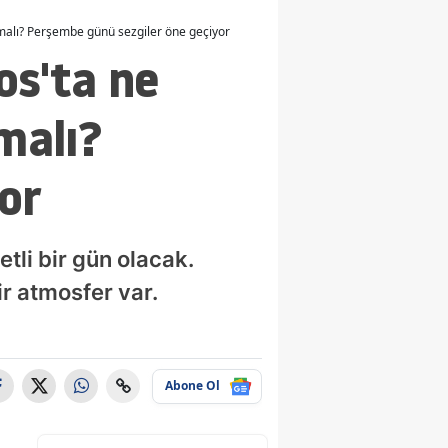
lmalı? Perşembe günü sezgiler öne geçiyor
os'ta ne
malı?
or
tli bir gün olacak.
ir atmosfer var.
Abone Ol