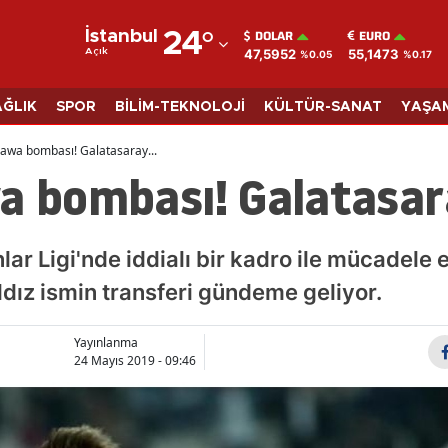
DOLAR
EURO
İstanbul
24
°
47,5952
55,1473
Açık
%0.05
%0.17
Adana
Adıyaman
AĞLIK
SPOR
BİLİM-TEKNOLOJİ
KÜLTÜR-SANAT
YAŞA
Afyonkarahisar
gawa bombası! Galatasaray...
a bombası! Galatasara
Ağrı
Amasya
r Ligi'nde iddialı bir kadro ile mücadele 
Ankara
ldız ismin transferi gündeme geliyor.
Antalya
Yayınlanma
Artvin
24 Mayıs 2019 - 09:46
Aydın
Balıkesir