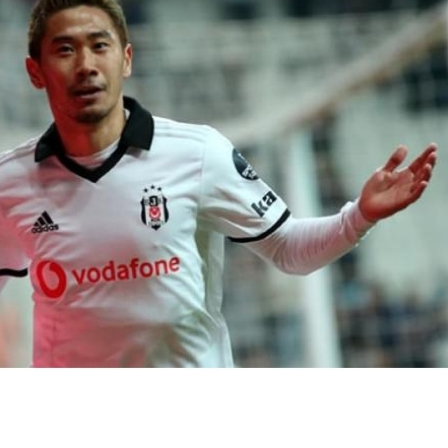
Bilecik
Bingöl
Fenerbahçe'nin
Altında 5 a
Bitlis
toplam borcu 27,9
yön değişti:
Bolu
milyar liraya ulaştı
2026 ve 202
beklenti...
Burdur
Bursa
Çanakkale
Çankırı
Çorum
Denizli
Diyarbakır