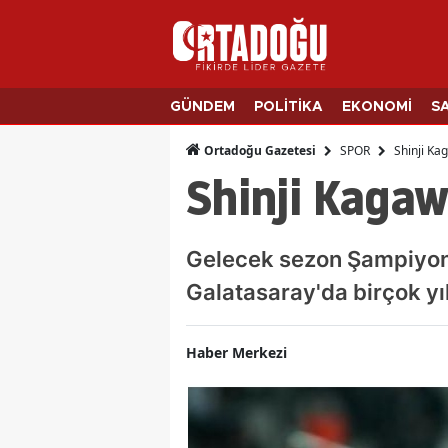
GÜNDEM
POLİTİKA
EKONOMİ
S
SPOR
Shinji Ka
Ortadoğu Gazetesi
Shinji Kagaw
Gelecek sezon Şampiyonla
Galatasaray'da birçok yı
Haber Merkezi