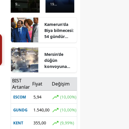
ndan
kulübün
9
19
erişim
e
Görüntülenm
Görüntülenm
sorunu
transfer
e
4 gün önce
e
4 gün önce
açıklama
yasağı
Kamerun'da
sı:
kararı
Biya bilmecesi:
Sistem
54 gündür
normale
ortada yok
döndü
Mersin’de
düğün
konvoyuna
ağır ceza: 7
araç trafikten
BIST
Fiyat
Değişim
men edildi
Artanlar
5,94
(10,00%)
ESCOM
1.540,00
(10,00%)
GUNDG
355,00
(9,99%)
KENT