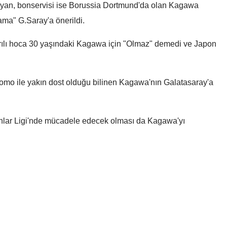
ynayan, bonservisi ise Borussia Dortmund'da olan Kagawa
Mersin
ama" G.Saray'a önerildi.
İstanbul
aşarılı hoca 30 yaşındaki Kagawa için "Olmaz" demedi ve Japon
İzmir
Kars
omo ile yakın dost olduğu bilinen Kagawa'nın Galatasaray'a
Kastamonu
Kayseri
nlar Ligi'nde mücadele edecek olması da Kagawa'yı
Kırklareli
Kırşehir
Karslı arıcıdan yenilikçi
Mert Hakan Yandaş’ı
Kocaeli
proje: Tır dorsesini 340
bahis cezası yarıya
Konya
kovanlık mobil tesise
indirildi
dönüştürdü
Kütahya