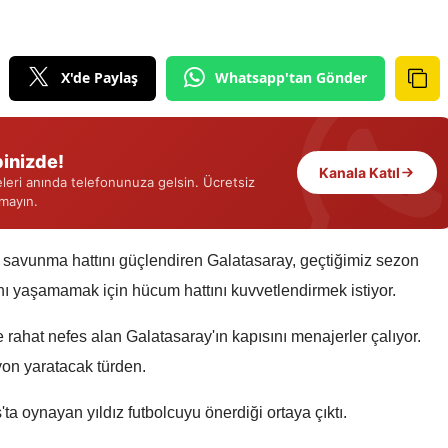
Edirne
Elazığ
X'de Paylaş
Whatsapp'tan Gönder
Erzincan
Erzurum
inizde!
Kanala Katıl
eri anında telefonunuza gelsin. Ücretsiz
Eskişehir
rmayın.
Gaziantep
 savunma hattını güçlendiren Galatasaray, geçtiğimiz sezon
Giresun
ını yaşamamak için hücum hattını kuvvetlendirmek istiyor.
Gümüşhane
le rahat nefes alan Galatasaray'ın kapısını menajerler çalıyor.
Hakkari
on yaratacak türden.
Hatay
ta oynayan yıldız futbolcuyu önerdiği ortaya çıktı.
Isparta