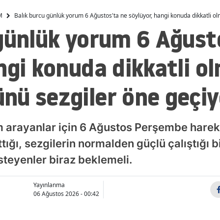
Malatya
M
Balık burcu günlük yorum 6 Ağustos'ta ne söylüyor, hangi konuda dikkatli o
günlük yorum 6 Ağust
Manisa
Kahramanmaraş
ngi konuda dikkatli ol
Mardin
nü sezgiler öne geçiy
Muğla
Muş
 arayanlar için 6 Ağustos Perşembe hareke
Nevşehir
ğı, sezgilerin normalden güçlü çalıştığı b
Niğde
isteyenler biraz beklemeli.
Ordu
Yayınlanma
06 Ağustos 2026 - 00:42
Rize
Sakarya