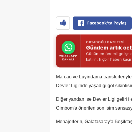
Facebook'ta Paylaş
ORTADOĞU GAZETESI
Gündem artık ceb
Günün en önemli gelişmel
WHATSAPP
katılın, hiçbir haberi kaçı
KANALI
Marcao ve Luyindama transferleriyle
Devler Ligi'nde yaşadığı gol sıkıntıs
Diğer yandan ise Devler Ligi geliri i
Cimbom'a önerilen son isim sansasy
Menajerlerin, Galatasaray'a Beşiktaş'