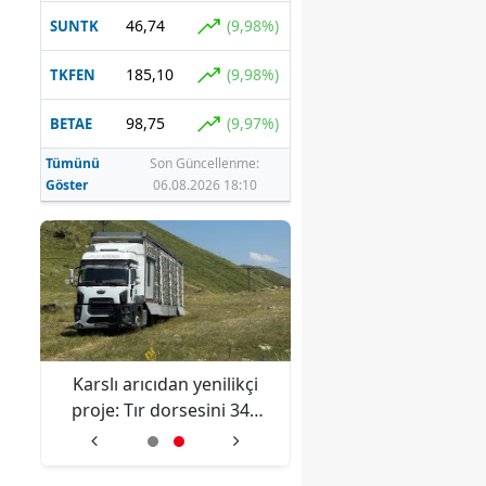
46,74
(9,98%)
SUNTK
185,10
(9,98%)
TKFEN
98,75
(9,97%)
BETAE
Tümünü
Son Güncellenme:
Göster
06.08.2026 18:10
n
Karslı arıcıdan yenilikçi
Mert Hakan Yandaş
proje: Tır dorsesini 340
bahis cezası yarıy
kovanlık mobil tesise
indirildi
dönüştürdü