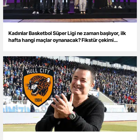
Yozgat
Zonguldak
Kadınlar Basketbol Süper Ligi ne zaman başlıyor, ilk
Aksaray
hafta hangi maçlar oynanacak? Fikstür çekimi
tamamlandı
Bayburt
Karaman
Kırıkkale
Batman
Şırnak
Bartın
Ardahan
Iğdır