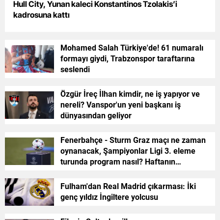
Hull City, Yunan kaleci Konstantinos Tzolakis’i
kadrosuna kattı
Yalova
Karabük
Mohamed Salah Türkiye'de! 61 numaralı
formayı giydi, Trabzonspor taraftarına
Kilis
seslendi
Osmaniye
Özgür İreç İlhan kimdir, ne iş yapıyor ve
Düzce
nereli? Vanspor'un yeni başkanı iş
dünyasından geliyor
Fenerbahçe - Sturm Graz maçı ne zaman
oynanacak, Şampiyonlar Ligi 3. eleme
turunda program nasıl? Haftanın
eşleşmeleri belli oldu
Fulham'dan Real Madrid çıkarması: İki
genç yıldız İngiltere yolcusu