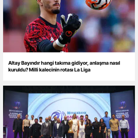
Samsun
Siirt
Sinop
Sivas
Tekirdağ
Altay Bayındır hangi takıma gidiyor, anlaşma nasıl
kuruldu? Milli kalecinin rotası La Liga
Tokat
Trabzon
Tunceli
Şanlıurfa
Uşak
Van