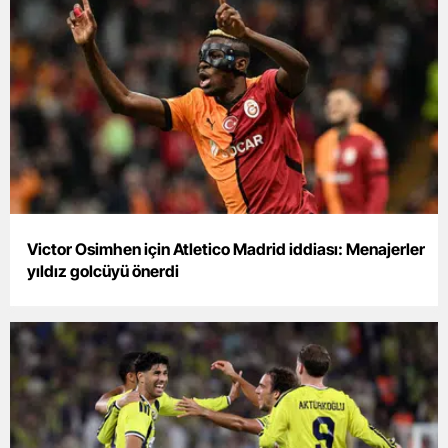
Bilecik
Bingöl
Bitlis
Bolu
Burdur
Bursa
Victor Osimhen için Atletico Madrid iddiası: Menajerler
Çanakkale
yıldız golcüyü önerdi
Çankırı
Çorum
Denizli
Diyarbakır