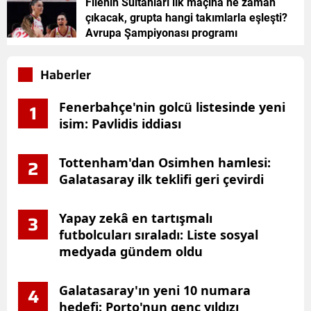
Filenin Sultanları ilk maçına ne zaman
çıkacak, grupta hangi takımlarla eşleşti?
Avrupa Şampiyonası programı
Haberler
Fenerbahçe'nin golcü listesinde yeni
1
isim: Pavlidis iddiası
Tottenham'dan Osimhen hamlesi:
2
Galatasaray ilk teklifi geri çevirdi
Yapay zekâ en tartışmalı
3
futbolcuları sıraladı: Liste sosyal
medyada gündem oldu
Galatasaray'ın yeni 10 numara
4
hedefi: Porto'nun genç yıldızı