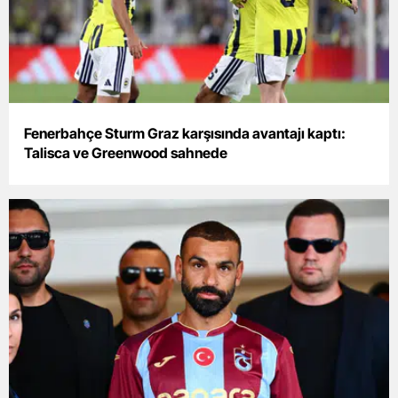
Edirne
Elazığ
Erzincan
Erzurum
Fenerbahçe Sturm Graz karşısında avantajı kaptı:
Talisca ve Greenwood sahnede
Eskişehir
Gaziantep
Giresun
Gümüşhane
Hakkari
Hatay
Isparta