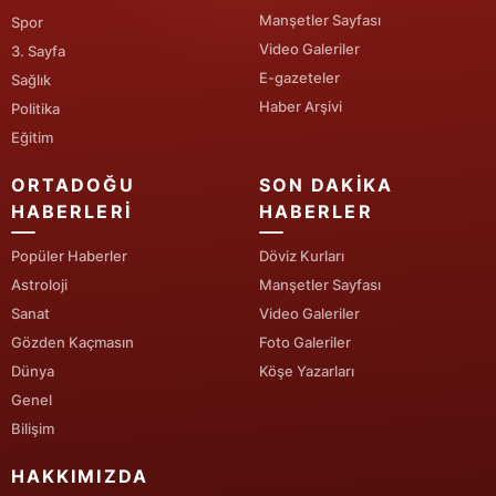
Manşetler Sayfası
Spor
Video Galeriler
3. Sayfa
E-gazeteler
Sağlık
Haber Arşivi
Politika
Eğitim
ORTADOĞU
SON DAKIKA
HABERLERI
HABERLER
Popüler Haberler
Döviz Kurları
Astroloji
Manşetler Sayfası
Sanat
Video Galeriler
Gözden Kaçmasın
Foto Galeriler
Dünya
Köşe Yazarları
Genel
Bilişim
HAKKIMIZDA