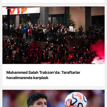
Malatya
Manisa
Kahramanmaraş
Mardin
Muğla
Muş
Nevşehir
Muhammed Salah Trabzon'da: Taraftarlar
Niğde
havalimanında karşıladı
Ordu
Rize
Sakarya