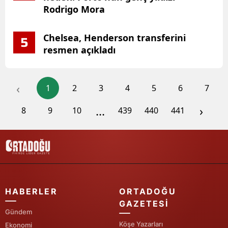
Rodrigo Mora
Chelsea, Henderson transferini
5
resmen açıkladı
‹
1
2
3
4
5
6
7
...
›
8
9
10
439
440
441
HABERLER
ORTADOĞU
GAZETESI
Gündem
Köşe Yazarları
Ekonomi