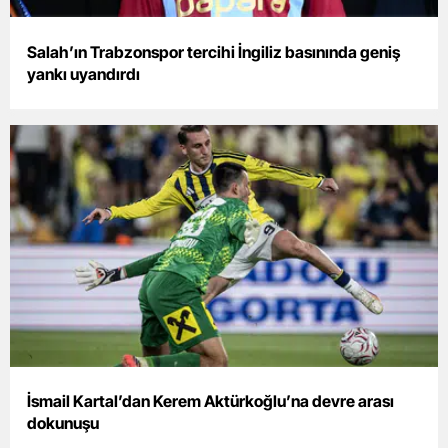
Mersin
Salah’ın Trabzonspor tercihi İngiliz basınında geniş
İstanbul
yankı uyandırdı
İzmir
Kars
Kastamonu
Kayseri
Kırklareli
Kırşehir
Kocaeli
Konya
İsmail Kartal’dan Kerem Aktürkoğlu’na devre arası
dokunuşu
Kütahya