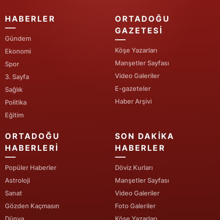
HABERLER
ORTADOĞU
Yalova
GAZETESI
Gündem
Karabük
Köşe Yazarları
Ekonomi
Kilis
Manşetler Sayfası
Spor
Video Galeriler
3. Sayfa
Osmaniye
E-gazeteler
Sağlık
Düzce
Haber Arşivi
Politika
Eğitim
ORTADOĞU
SON DAKIKA
HABERLERI
HABERLER
Popüler Haberler
Döviz Kurları
Astroloji
Manşetler Sayfası
Sanat
Video Galeriler
Gözden Kaçmasın
Foto Galeriler
Dünya
Köşe Yazarları