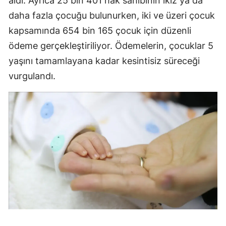
aldı. Ayrıca 25 bin 401 hak sahibinin ikiz ya da
daha fazla çocuğu bulunurken, iki ve üzeri çocuk
Malatya
kapsamında 654 bin 165 çocuk için düzenli
Manisa
ödeme gerçekleştiriliyor. Ödemelerin, çocuklar 5
Kahramanmaraş
yaşını tamamlayana kadar kesintisiz süreceği
vurgulandı.
Mardin
Muğla
Muş
Nevşehir
Niğde
Ordu
Rize
Sakarya