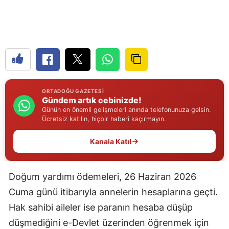
Edirne
Elazığ
Erzincan
Erzurum
ORTADOĞU GAZETESI
Eskişehir
Gündem artık cebinizde!
Günün en önemli gelişmeleri anında telefonunuza gelsin.
Gaziantep
Ücretsiz katılın, hiçbir haberi kaçırmayın.
Giresun
Kanala Katıl
Gümüşhane
Doğum yardımı ödemeleri, 26 Haziran 2026
Hakkari
Cuma günü itibarıyla annelerin hesaplarına geçti.
Hatay
Hak sahibi aileler ise paranın hesaba düşüp
Isparta
düşmediğini e-Devlet üzerinden öğrenmek için