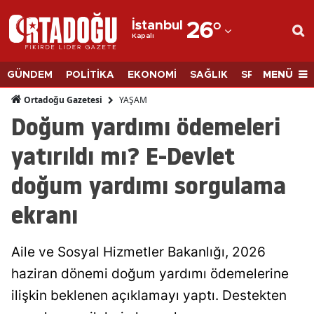
İstanbul
26
°
Kapalı
Adana
Adıyaman
MENÜ
GÜNDEM
POLİTİKA
EKONOMİ
SAĞLIK
SPOR
BİLİM
Afyonkarahisar
YAŞAM
Ortadoğu Gazetesi
Doğum yardımı ödemeleri
Ağrı
yatırıldı mı? E-Devlet
Amasya
doğum yardımı sorgulama
Ankara
ekranı
Antalya
Artvin
Aile ve Sosyal Hizmetler Bakanlığı, 2026
Aydın
haziran dönemi doğum yardımı ödemelerine
ilişkin beklenen açıklamayı yaptı. Destekten
Balıkesir