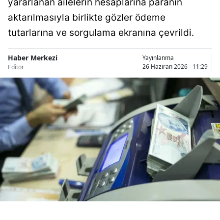
yararlanan ailelerin hesaplarına paranın
Bilecik
aktarılmasıyla birlikte gözler ödeme
Bingöl
tutarlarına ve sorgulama ekranına çevrildi.
Bitlis
Haber Merkezi
Yayınlanma
26 Haziran 2026 - 11:29
Editör
Bolu
Burdur
Bursa
Çanakkale
Çankırı
Çorum
Denizli
Diyarbakır