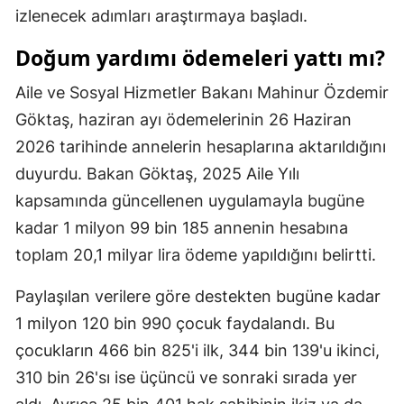
izlenecek adımları araştırmaya başladı.
Mersin
Doğum yardımı ödemeleri yattı mı?
İstanbul
Aile ve Sosyal Hizmetler Bakanı Mahinur Özdemir
İzmir
Göktaş, haziran ayı ödemelerinin 26 Haziran
Kars
2026 tarihinde annelerin hesaplarına aktarıldığını
Kastamonu
duyurdu. Bakan Göktaş, 2025 Aile Yılı
kapsamında güncellenen uygulamayla bugüne
Kayseri
kadar 1 milyon 99 bin 185 annenin hesabına
Kırklareli
toplam 20,1 milyar lira ödeme yapıldığını belirtti.
Kırşehir
Paylaşılan verilere göre destekten bugüne kadar
Kocaeli
1 milyon 120 bin 990 çocuk faydalandı. Bu
çocukların 466 bin 825'i ilk, 344 bin 139'u ikinci,
Konya
310 bin 26'sı ise üçüncü ve sonraki sırada yer
Kütahya