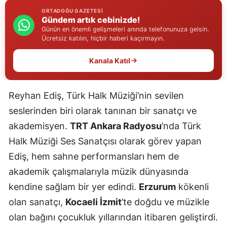
Edirne
ORTADOĞU GAZETESI
Gündem artık cebinizde!
Günün en önemli gelişmeleri anında telefonunuza gelsin.
Elazığ
Ücretsiz katılın, hiçbir haberi kaçırmayın.
Erzincan
Kanala Katıl
Erzurum
Reyhan Ediş, Türk Halk Müziği’nin sevilen
Eskişehir
seslerinden biri olarak tanınan bir sanatçı ve
Gaziantep
akademisyen.
TRT Ankara Radyosu
’nda Türk
Giresun
Halk Müziği Ses Sanatçısı olarak görev yapan
Ediş, hem sahne performansları hem de
Gümüşhane
akademik çalışmalarıyla müzik dünyasında
Hakkari
kendine sağlam bir yer edindi.
Erzurum
kökenli
Hatay
olan sanatçı,
Kocaeli İzmit
’te doğdu ve müzikle
olan bağını çocukluk yıllarından itibaren geliştirdi.
Isparta