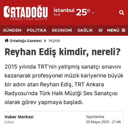
İstanbul
25
°
Açık
Adana
Adıyaman
MENÜ
GÜNDEM
POLİTİKA
EKONOMİ
SAĞLIK
SPOR
BİLİM
Afyonkarahisar
YAŞAM
Ortadoğu Gazetesi
Reyhan Ediş kimdir, nereli?
Ağrı
Amasya
2015 yılında TRT’nin yetişmiş sanatçı sınavını
kazanarak profesyonel müzik kariyerine büyük
Ankara
bir adım atan Reyhan Ediş, TRT Ankara
Antalya
Radyosu’nda Türk Halk Müziği Ses Sanatçısı
Artvin
olarak görev yapmaya başladı.
Aydın
Haber Merkezi
Yayınlanma
20 Mayıs 2025 - 21:46
Balıkesir
Editör