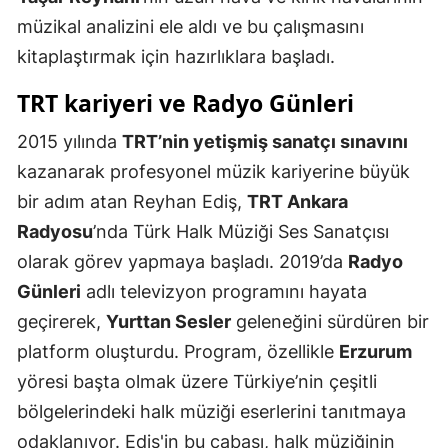
müzikal analizini ele aldı ve bu çalışmasını
Samsun
kitaplaştırmak için hazırlıklara başladı.
Siirt
TRT kariyeri ve Radyo Günleri
Sinop
2015 yılında
TRT’nin yetişmiş sanatçı sınavını
Sivas
kazanarak profesyonel müzik kariyerine büyük
Tekirdağ
bir adım atan Reyhan Ediş,
TRT Ankara
Radyosu
’nda Türk Halk Müziği Ses Sanatçısı
Tokat
olarak görev yapmaya başladı. 2019’da
Radyo
Trabzon
Günleri
adlı televizyon programını hayata
Tunceli
geçirerek,
Yurttan Sesler
geleneğini sürdüren bir
platform oluşturdu. Program, özellikle
Erzurum
Şanlıurfa
yöresi başta olmak üzere Türkiye’nin çeşitli
Uşak
bölgelerindeki halk müziği eserlerini tanıtmaya
odaklanıyor. Ediş'in bu çabası, halk müziğinin
Van