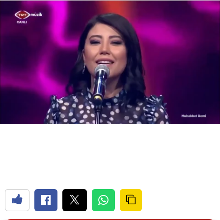
Bilecik
Bingöl
Bitlis
Bolu
Burdur
Bursa
Çanakkale
Çankırı
Çorum
Denizli
Diyarbakır