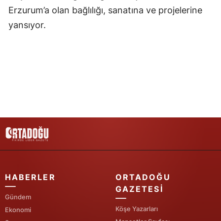
Erzurum’a olan bağlılığı, sanatına ve projelerine
Yalova
yansıyor.
Karabük
Kilis
Osmaniye
Düzce
HABERLER
ORTADOĞU
GAZETESI
Gündem
Köşe Yazarları
Ekonomi