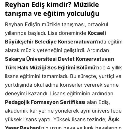
Reyhan Ediş kimdir? Müzikle
Malatya
tanışma ve eğitim yolculuğu
Manisa
Reyhan Ediş'in müzikle tanışması, ortaokul
Kahramanmaraş
yıllarında başladı. Lise döneminde
Kocaeli
Büyükşehir Belediye Konservatuvarı
’nda eğitim
Mardin
alarak müzik yeteneğini geliştirdi. Ardından
Muğla
Sakarya Üniversitesi Devlet Konservatuvarı
Türk Halk Müziği Ses Eğitimi Bölümü
’nde 4 yıllık
Muş
lisans eğitimini tamamladı. Bu süreçte, yurtiçi ve
Nevşehir
yurtdışında okul adına konserler vererek sahne
Niğde
deneyimi kazandı. Lisans eğitiminin ardından
Pedagojik Formasyon Sertifikası
alan Ediş,
Ordu
akademik kariyerine yönelerek aynı üniversitede
Rize
yüksek lisans yaptı. Yüksek lisans tezinde,
Âşık
Sakarya
Yaşar Reyhani
’nin uzun hava ve kırık havalarının