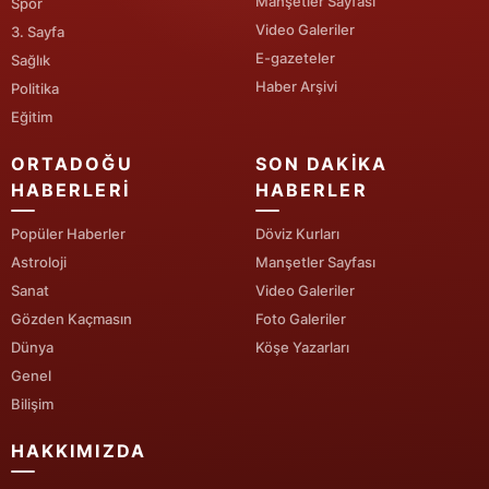
Manşetler Sayfası
Spor
Video Galeriler
3. Sayfa
E-gazeteler
Sağlık
Haber Arşivi
Politika
Eğitim
ORTADOĞU
SON DAKIKA
HABERLERI
HABERLER
Popüler Haberler
Döviz Kurları
Astroloji
Manşetler Sayfası
Sanat
Video Galeriler
Gözden Kaçmasın
Foto Galeriler
Dünya
Köşe Yazarları
Genel
Bilişim
HAKKIMIZDA