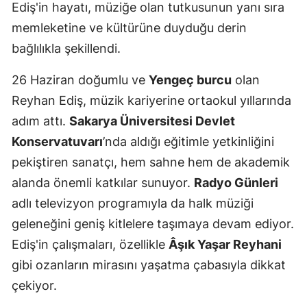
Ediş'in hayatı, müziğe olan tutkusunun yanı sıra
Mersin
memleketine ve kültürüne duyduğu derin
İstanbul
bağlılıkla şekillendi.
İzmir
26 Haziran doğumlu ve
Yengeç burcu
olan
Reyhan Ediş, müzik kariyerine ortaokul yıllarında
Kars
adım attı.
Sakarya Üniversitesi Devlet
Kastamonu
Konservatuvarı
’nda aldığı eğitimle yetkinliğini
Kayseri
pekiştiren sanatçı, hem sahne hem de akademik
alanda önemli katkılar sunuyor.
Radyo Günleri
Kırklareli
adlı televizyon programıyla da halk müziği
Kırşehir
geleneğini geniş kitlelere taşımaya devam ediyor.
Kocaeli
Ediş'in çalışmaları, özellikle
Âşık Yaşar Reyhani
gibi ozanların mirasını yaşatma çabasıyla dikkat
Konya
çekiyor.
Kütahya