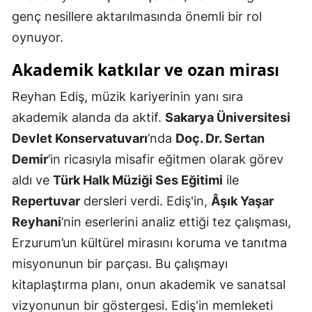
genç nesillere aktarılmasında önemli bir rol
Yozgat
oynuyor.
Zonguldak
Akademik katkılar ve ozan mirası
Aksaray
Reyhan Ediş, müzik kariyerinin yanı sıra
Bayburt
akademik alanda da aktif.
Sakarya Üniversitesi
Devlet Konservatuvarı
’nda
Doç. Dr. Sertan
Karaman
Demir
’in ricasıyla misafir eğitmen olarak görev
Kırıkkale
aldı ve
Türk Halk Müziği Ses Eğitimi
ile
Batman
Repertuvar
dersleri verdi. Ediş'in,
Âşık Yaşar
Reyhani
’nin eserlerini analiz ettiği tez çalışması,
Şırnak
Erzurum’un kültürel mirasını koruma ve tanıtma
Bartın
misyonunun bir parçası. Bu çalışmayı
Ardahan
kitaplaştırma planı, onun akademik ve sanatsal
vizyonunun bir göstergesi. Ediş'in memleketi
Iğdır