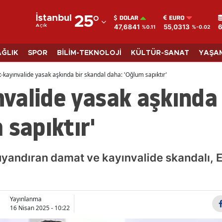
DOLAR
EURO
İstanbul
25
°
47,6841
55,0313
6
Açık
%0.11
%-0.02
Adana
Adıyaman
AĞLIK
SPOR
BİLİM-TEKNOLOJİ
KÜLTÜR-SANAT
YAŞA
Afyonkarahisar
kayınvalide yasak aşkında bir skandal daha: 'Oğlum sapıktır'
valide yasak aşkında 
Ağrı
Amasya
 sapıktır'
Ankara
Antalya
yandıran damat ve kayınvalide skandalı, Es
Artvin
Aydın
Yayınlanma
16 Nisan 2025 - 10:22
Balıkesir