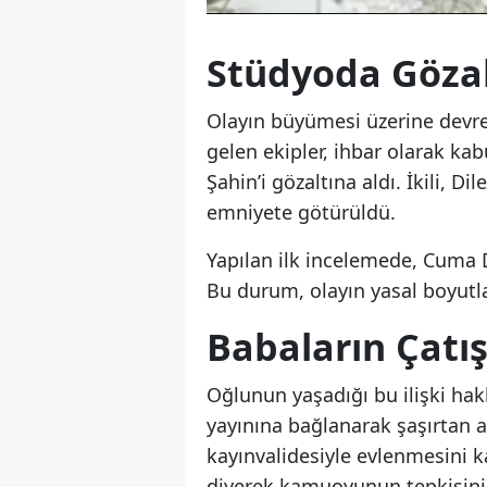
Stüdyoda Gözal
Olayın büyümesi üzerine devrey
gelen ekipler, ihbar olarak ka
Şahin’i gözaltına aldı. İkili, D
emniyete götürüldü.
Yapılan ilk incelemede, Cuma Do
Bu durum, olayın yasal boyutla
Babaların Çatış
Oğlunun yaşadığı bu ilişki ha
yayınına bağlanarak şaşırtan 
kayınvalidesiyle evlenmesini 
diyerek kamuoyunun tepkisini 