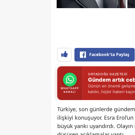
Facebook'ta Paylaş
ORTADOĞU GAZETESI
Gündem artık ceb
Günün en önemli gelişmel
WHATSAPP
katılın, hiçbir haberi kaçı
KANALI
Türkiye, son günlerde gündem
ilişkiyi konuşuyor. Esra Erol’u
büyük yankı uyandırdı. Olayın
düşüren açıklamalar yaptı.