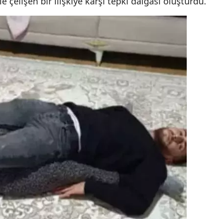
çelişen bir ilişkiye karşı tepki dalgası oluşturdu.
Samsun
Siirt
Sinop
Sivas
Tekirdağ
Tokat
Trabzon
Tunceli
Şanlıurfa
Uşak
Van