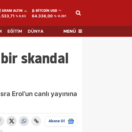
GRAM ALTIN
BITCOIN USD
.533,71
64.336,00
% 0,63
%-0.291
MENÜ
M
EĞİTİM
DÜNYA
bir skandal
ra Erol’un canlı yayınına
Abone Ol