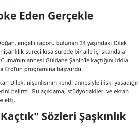
Mersin
Şoke Eden Gerçekle
İstanbul
İzmir
ğan, engelli raporu bulunan 24 yaşındaki Dilek
Kars
işanlılık süreci kısa sürede bir aile içi skandala
Kastamonu
ı Cuma’nın annesi Güldane Şahin’le kaçtığını iddia
ra Erol’un programına başvurdu.
Kayseri
kan Dilek, nişanlısının kendi annesiyle ilişki yaşadığın
Kırklareli
lerini belirtti. Bu açıklama, stüdyodakileri ve ekran
Kırşehir
e etti.
Kocaeli
Kaçtık" Sözleri Şaşkınlık
Konya
Cem Küçük'ün savcılıktaki
Cem Küçük'ün savcılıkt
ifadesi ortaya çıktı:
ifadesi ortaya çıktı:
Kütahya