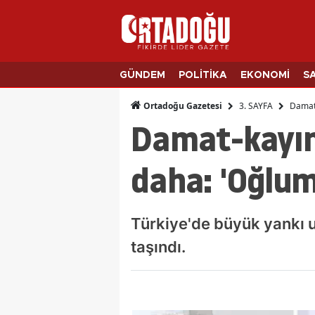
GÜNDEM
POLİTİKA
EKONOMİ
S
3. SAYFA
Damat-
Ortadoğu Gazetesi
Damat-kayın
daha: 'Oğlum
Türkiye'de büyük yankı u
taşındı.