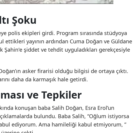
Yozgat
tı Şoku
Zonguldak
e polis ekipleri girdi. Program sırasında stüdyoya
Aksaray
bul ettikleri yayının ardından Cuma Doğan ve Güldane
Bayburt
ilek Şahin'e şiddet ve tehdit uyguladıkları gerekçesiyle
Karaman
ğan’ın asker firarisi olduğu bilgisi de ortaya çıktı.
Kırıkkale
rını daha da karmaşık hale getirdi.
Batman
ması ve Tepkiler
Şırnak
kkında konuşan baba Salih Doğan, Esra Erol’un
Bartın
açıklamalarda bulundu. Baba Salih, “Oğlum istiyorsa
Ardahan
kabul ediyorum. Ama hamileliği kabul etmiyorum, ”
üzerine çekti.
Iğdır