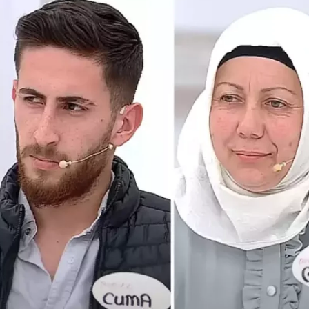
Bilecik
Bingöl
Bitlis
Bolu
Türkiye Neden Saç
Zebani Efe'
Burdur
Ekiminde Dünya
Fatma Soyd
Lideri
açıklaması:
Bursa
Konumunda?
yenge bulur
Çanakkale
Çankırı
Çorum
Denizli
Diyarbakır