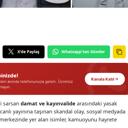
Edirne
Elazığ
Erzincan
Erzurum
X'de Paylaş
Whatsapp'tan Gönder
Eskişehir
Gaziantep
inizde!
Giresun
Kanala Katıl
eri anında telefonunuza gelsin. Ücretsiz
rmayın.
Gümüşhane
Hakkari
i sarsan
damat ve kayınvalide
arasındaki yasak
n canlı yayınına taşınan skandal olay, sosyal medyada
Hatay
 merkezinde yer alan isimler, kamuoyunu hayrete
Isparta