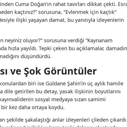
Telefon şifresini
Telefon şifresini
nden Cuma Doğan’ın rahat tavırları dikkat çekti. Esr
Malatya
paylaşmadı
paylaşmadı
neden kaçtınız?” sorusuna, "Evlenmek için kaçtık"
desiyle ilişki yaşayan damat, bu yanıtıyla izleyenlerin
Manisa
Kahramanmaraş
n neyiniz oluyor?" sorusuna verdiği “Kaynanam
Mardin
da hızla yayıldı. Tepki çeken bu açıklamalar, damadı
Muğla
olmadığını düşündürdü.
Muş
sı ve Şok Görüntüler
Nevşehir
nulardan biri ise Güldane Şahin’in üç aylık hamile
Niğde
 dile getirilen bu detay, yasak ilişkinin boyutlarını
kayınvalidenin sosyal medyaya sızan samimi
Ordu
 bir kez daha ortaya koydu.
Rize
an şekilde şakalaştığı anlar izleyenleri çileden çıkardı
Sakarya