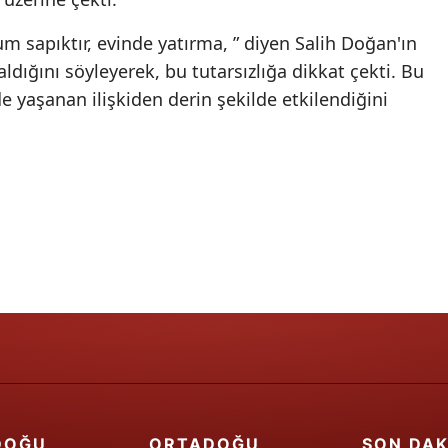
Yalova
um sapıktır, evinde yatırma, ” diyen Salih Doğan'ın
dığını söyleyerek, bu tutarsızlığa dikkat çekti. Bu
Karabük
 de yaşanan ilişkiden derin şekilde etkilendiğini
Kilis
Osmaniye
Düzce
DOĞU
ORTADOĞU
SON DAK