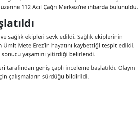
üzerine 112 Acil Çağrı Merkezi’ne ihbarda bulunuldu.
Mersin
latıldı
İstanbul
İzmir
ve sağlık ekipleri sevk edildi. Sağlık ekiplerinin
 Ümit Mete Erez’in hayatını kaybettiği tespit edildi.
Kars
ı sonucu yaşamını yitirdiği belirlendi.
Kastamonu
ri tarafından geniş çaplı inceleme başlatıldı. Olayın
Kayseri
çin çalışmaların sürdüğü bildirildi.
Kırklareli
Kırşehir
Kocaeli
Konya
Kütahya
125 yıllık köklü Türk
Canan Karatay'dan uz