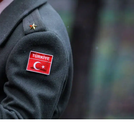
Bilecik
Bingöl
Bitlis
Bolu
Siirt'te silahlı
Bodrum
Burdur
kavga: 2 kişi yaralı
açıklarında
Adası'na yü
Bursa
geçmeye ça
Çanakkale
2...
Çankırı
Çorum
Denizli
Diyarbakır