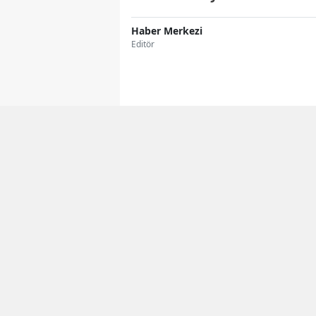
Haber Merkezi
Editör
Facebook'ta Paylaş
ORTADOĞU GAZETESI
Gündem artık ceb
Günün en önemli gelişmel
WHATSAPP
katılın, hiçbir haberi kaçı
KANALI