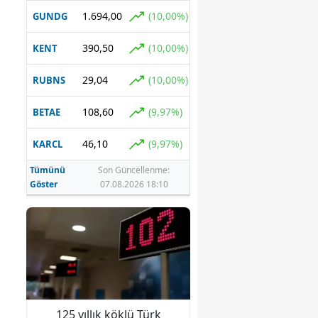
1.694,00
(10,00%)
GUNDG
390,50
(10,00%)
KENT
29,04
(10,00%)
RUBNS
108,60
(9,97%)
BETAE
46,10
(9,97%)
KARCL
Tümünü
Son Güncellenme:
Göster
07.08.2026 18:10
un
125 yıllık köklü Türk
Canan Karatay'dan 