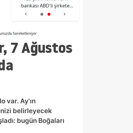
bankası ABD'li şirkete
yaşam vurgusu: İy
i
satıldı: Yeni adı belli oldu
eksikliğine dikkat çe
cunuzda hareketleniyor
r, 7 Ağustos
da
o var. Ay'ın
nizi belirleyecek
aşladı: bugün Boğaları