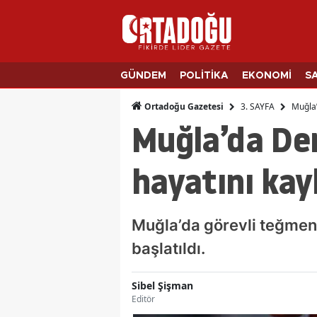
GÜNDEM
POLİTİKA
EKONOMİ
S
3. SAYFA
Muğla’
Ortadoğu Gazetesi
Muğla’da De
hayatını kay
Muğla’da görevli teğmen 
başlatıldı.
Sibel Şişman
Editör