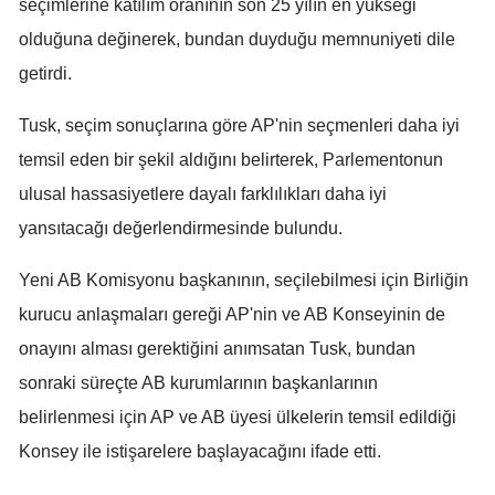
seçimlerine katılım oranının son 25 yılın en yükseği
Mersin
olduğuna değinerek, bundan duyduğu memnuniyeti dile
getirdi.
İstanbul
İzmir
Tusk, seçim sonuçlarına göre AP'nin seçmenleri daha iyi
temsil eden bir şekil aldığını belirterek, Parlementonun
Kars
ulusal hassasiyetlere dayalı farklılıkları daha iyi
Kastamonu
yansıtacağı değerlendirmesinde bulundu.
Kayseri
Yeni AB Komisyonu başkanının, seçilebilmesi için Birliğin
Kırklareli
kurucu anlaşmaları gereği AP'nin ve AB Konseyinin de
Kırşehir
onayını alması gerektiğini anımsatan Tusk, bundan
sonraki süreçte AB kurumlarının başkanlarının
Kocaeli
belirlenmesi için AP ve AB üyesi ülkelerin temsil edildiği
Konya
Konsey ile istişarelere başlayacağını ifade etti.
Kütahya