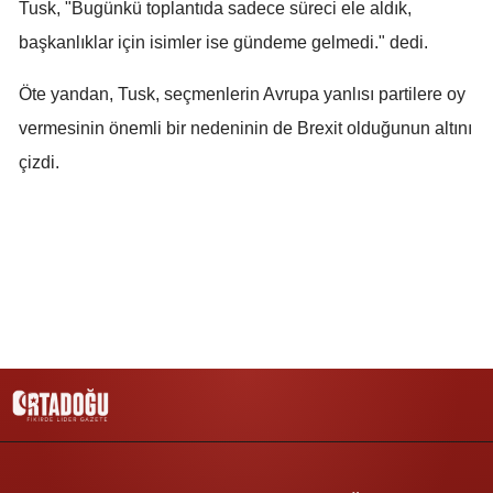
Tusk, "Bugünkü toplantıda sadece süreci ele aldık,
Malatya
başkanlıklar için isimler ise gündeme gelmedi." dedi.
Manisa
Öte yandan, Tusk, seçmenlerin Avrupa yanlısı partilere oy
Kahramanmaraş
vermesinin önemli bir nedeninin de Brexit olduğunun altını
çizdi.
Mardin
Muğla
Muş
Nevşehir
Niğde
Ordu
Rize
Sakarya