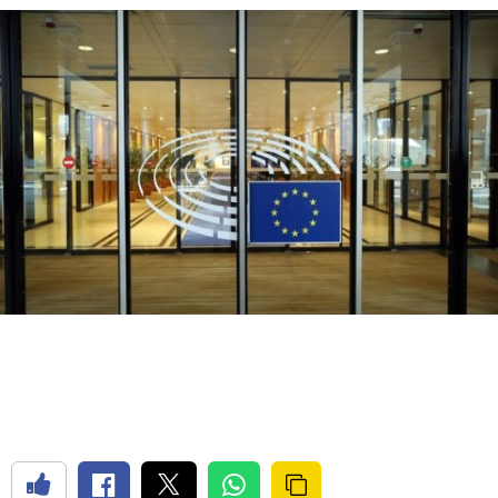
Bilecik
Bingöl
Bitlis
Bolu
Burdur
Bursa
Çanakkale
Çankırı
Çorum
Denizli
Diyarbakır