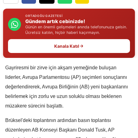
Edirne
ORTADOĞU GAZETESI
Elazığ
Gündem artık cebinizde!
Günün en önemli gelişmeleri anında telefonunuza gelsin.
Erzincan
Ücretsiz katılın, hiçbir haberi kaçırmayın.
Erzurum
Kanala Katıl
Eskişehir
Gayriresmi bir zirve için akşam yemeğinde buluşan
Gaziantep
liderler, Avrupa Parlamentosu (AP) seçimleri sonuçlarını
Giresun
değerlendirerek, Avrupa Birliğinin (AB) yeni başkanlarını
Gümüşhane
belirlemek için zorlu ve uzun soluklu olması beklenen
müzakere sürecini başlattı.
Hakkari
Brüksel'deki toplantının ardından basın toplantısı
Hatay
düzenleyen AB Konseyi Başkanı Donald Tusk, AP
Isparta