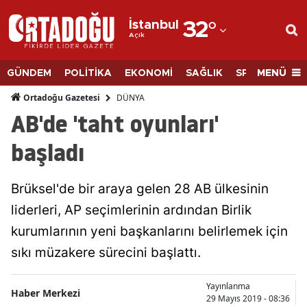
İstanbul
32
°
Açık
Adana
Adıyaman
MENÜ
GÜNDEM
POLİTİKA
EKONOMİ
SAĞLIK
SPOR
BİLİM
Afyonkarahisar
DÜNYA
Ortadoğu Gazetesi
AB'de 'taht oyunları'
Ağrı
başladı
Amasya
Ankara
Brüksel'de bir araya gelen 28 AB ülkesinin
liderleri, AP seçimlerinin ardından Birlik
Antalya
kurumlarının yeni başkanlarını belirlemek için
Artvin
sıkı müzakere sürecini başlattı.
Aydın
Yayınlanma
Haber Merkezi
Balıkesir
29 Mayıs 2019 - 08:36