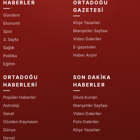
HABERLER
ORTADOĞU
GAZETESI
Samsun
Gündem
Köşe Yazarları
Siirt
Ekonomi
Manşetler Sayfası
Spor
Sinop
Video Galeriler
3. Sayfa
E-gazeteler
Sağlık
Sivas
Haber Arşivi
Politika
Tekirdağ
Eğitim
Tokat
ORTADOĞU
SON DAKIKA
HABERLERI
HABERLER
Trabzon
Popüler Haberler
Döviz Kurları
Tunceli
Astroloji
Manşetler Sayfası
Şanlıurfa
Sanat
Video Galeriler
Gözden Kaçmasın
Foto Galeriler
Uşak
Dünya
Köşe Yazarları
Genel
Van