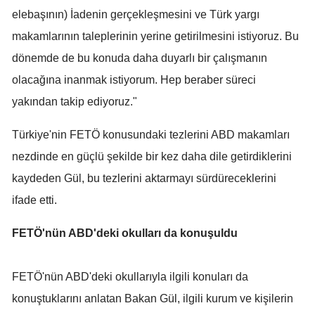
elebaşının) İadenin gerçekleşmesini ve Türk yargı
Samsun
makamlarının taleplerinin yerine getirilmesini istiyoruz. Bu
Siirt
dönemde de bu konuda daha duyarlı bir çalışmanın
olacağına inanmak istiyorum. Hep beraber süreci
Sinop
yakından takip ediyoruz."
Sivas
Türkiye'nin FETÖ konusundaki tezlerini ABD makamları
Tekirdağ
nezdinde en güçlü şekilde bir kez daha dile getirdiklerini
Tokat
kaydeden Gül, bu tezlerini aktarmayı sürdüreceklerini
Trabzon
ifade etti.
Tunceli
FETÖ'nün ABD'deki okulları da konuşuldu
Şanlıurfa
FETÖ'nün ABD'deki okullarıyla ilgili konuları da
Uşak
konuştuklarını anlatan Bakan Gül, ilgili kurum ve kişilerin
Van