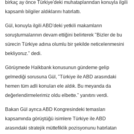
birkaç ay önce Türkiye'deki muhataplarından konuyla ilgili
Yozgat
kapsamlı bilgiler aldıklarını hatırlattı.
Zonguldak
Gül, konuyla ilgili ABD'deki yetkili makamların
soruşturmalarının devam ettiğini belirterek "Bizler de bu
Aksaray
sürecin Türkiye adına olumlu bir şekilde neticelenmesini
Bayburt
bekliyoruz." dedi.
Karaman
Görüşmede Halkbank konusunun gündeme gelip
Kırıkkale
gelmediği sorusuna Gül, "Türkiye ile ABD arasındaki
Batman
hemen tüm adli konuları ele aldık. Bu meyanda da
değerlendirmelerimiz oldu elbette." yanıtını verdi.
Şırnak
Bartın
Bakan Gül ayrıca ABD Kongresindeki temasları
kapsamında görüştüğü isimlere Türkiye ile ABD
Ardahan
arasındaki stratejik müttefiklik pozisyonunu hatırlatan
Iğdır