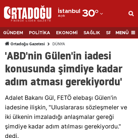
İstanbul
30
°
Açık
Adana
Adıyaman
MENÜ
GÜNDEM
POLİTİKA
EKONOMİ
SAĞLIK
SPOR
BİLİM
Afyonkarahisar
DÜNYA
Ortadoğu Gazetesi
'ABD'nin Gülen'in iadesi
Ağrı
konusunda şimdiye kadar
Amasya
adım atması gerekiyordu'
Ankara
Antalya
Adalet Bakanı Gül, FETÖ elebaşı Gülen'in
Artvin
iadesine ilişkin, "Uluslararası sözleşmeler ve
iki ülkenin imzaladığı anlaşmalar gereği
Aydın
şimdiye kadar adım atılması gerekiyordu."
Balıkesir
dedi.