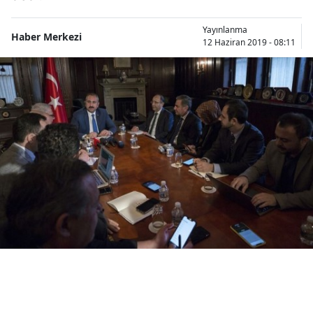
Bilecik
Yayınlanma
Haber Merkezi
12 Haziran 2019 - 08:11
Bingöl
Bitlis
Bolu
Burdur
Bursa
Çanakkale
Çankırı
Çorum
Denizli
Diyarbakır