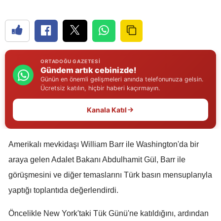
Edirne
Elazığ
Erzincan
ORTADOĞU GAZETESI
Gündem artık cebinizde!
Erzurum
Günün en önemli gelişmeleri anında telefonunuza gelsin.
Ücretsiz katılın, hiçbir haberi kaçırmayın.
Eskişehir
Kanala Katıl
Gaziantep
Giresun
Amerikalı mevkidaşı William Barr ile Washington'da bir
Gümüşhane
araya gelen Adalet Bakanı Abdulhamit Gül, Barr ile
Hakkari
görüşmesini ve diğer temaslarını Türk basın mensuplarıyla
yaptığı toplantıda değerlendirdi.
Hatay
Öncelikle New York'taki Tük Günü'ne katıldığını, ardından
Isparta