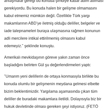
anlaşmalar gereği bu konuda şimdiye kadar adım atılması
Malatya
gerekiyordu. Bu konuda halen bir gelişme olmamasını
kabul etmemiz mümkün değil. Özellikle Türk yargı
Manisa
makamlarının ABD'ye iletmiş olduğu deliller, belgeler ve
Kahramanmaraş
iade talepnameleri buraya ulaşmasına rağmen konunun
Mardin
adli mercilere intikal ettirilmemiş olmasını kabul
edemeyiz." şeklinde konuştu.
Muğla
Muş
Amerikalı mevkidaşının göreve yakın zaman önce
başladığını belirten Gül şu değerlendirmeleri yaptı:
Nevşehir
"Umarım yeni delillerin de ortaya konmasıyla birlikte bu
Niğde
konuda olumlu bir gelişmenin meydana gelmesi elbette
Ordu
bizim beklentimizdir. Yargılama aşamasında çıkan tüm
Rize
deliller de buradaki makamlara iletildi. Dolayısıyla biz bir
hukuk devletinde olması gereken şeyi istiyoruz. (FETÖ
Sakarya