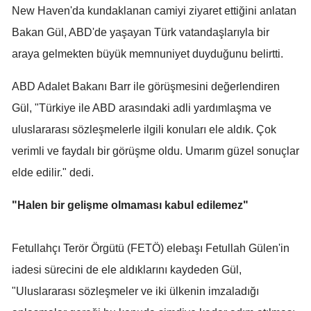
New Haven'da kundaklanan camiyi ziyaret ettiğini anlatan
Mersin
Bakan Gül, ABD'de yaşayan Türk vatandaşlarıyla bir
İstanbul
araya gelmekten büyük memnuniyet duyduğunu belirtti.
İzmir
ABD Adalet Bakanı Barr ile görüşmesini değerlendiren
Kars
Gül, "Türkiye ile ABD arasındaki adli yardımlaşma ve
uluslararası sözleşmelerle ilgili konuları ele aldık. Çok
Kastamonu
verimli ve faydalı bir görüşme oldu. Umarım güzel sonuçlar
Kayseri
elde edilir." dedi.
Kırklareli
"Halen bir gelişme olmaması kabul edilemez"
Kırşehir
Kocaeli
Fetullahçı Terör Örgütü (FETÖ) elebaşı Fetullah Gülen'in
iadesi sürecini de ele aldıklarını kaydeden Gül,
Konya
"Uluslararası sözleşmeler ve iki ülkenin imzaladığı
Kütahya