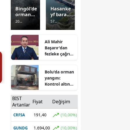
Bingöl'de
Hasanke
orman
yf baraj
yangınla
gölünde
20
57
rı:
kadın
Görüntülenm
Görüntülenm
Kontrol
cesedi
e
1 gün önce
e
1 gün önce
altına
bulundu
Ali Mahir
alınarak
Başarır'dan
söndürül
fezleke çağrısı:
dü
"Meclis bu
konuda tavır
Bolu'da orman
sergilemeli"
yangını:
Kontrol altına
alındı
BIST
Fiyat
Değişim
Artanlar
191,40
(10,00%)
CRFSA
1.694,00
(10,00%)
GUNDG