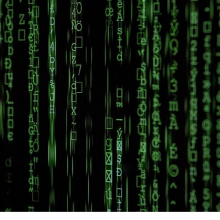
Bilecik
Bingöl
Bitlis
Bolu
Ömer Çelik'ten
Yeni Parti M
Burdur
'Terörsüz Türkiye'
Başkanı İlk
açıklaması: "En
Özalper göz
Bursa
kritik aşa...
alındı
Çanakkale
Çankırı
Çorum
Denizli
Diyarbakır