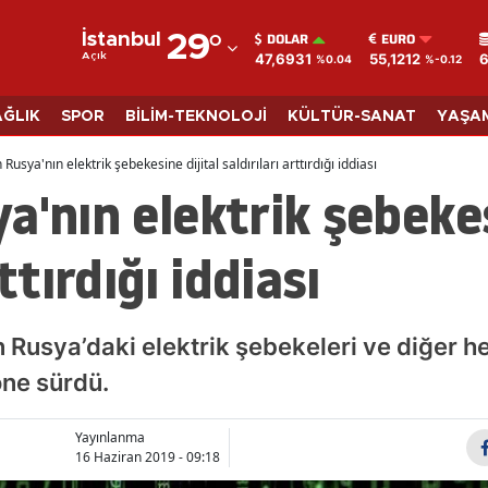
DOLAR
EURO
İstanbul
29
°
47,6931
55,1212
6
Açık
%0.04
%-0.12
Adana
Adıyaman
AĞLIK
SPOR
BİLİM-TEKNOLOJİ
KÜLTÜR-SANAT
YAŞA
Afyonkarahisar
Rusya'nın elektrik şebekesine dijital saldırıları arttırdığı iddiası
a'nın elektrik şebekes
Ağrı
Amasya
ttırdığı iddiası
Ankara
Antalya
Rusya’daki elektrik şebekeleri ve diğer he
Artvin
öne sürdü.
Aydın
Yayınlanma
16 Haziran 2019 - 09:18
Balıkesir