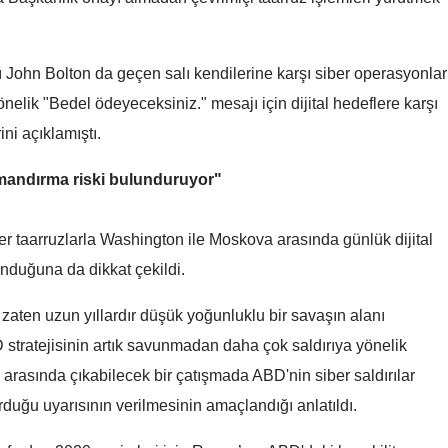
Yasa' açıklaması: "Milli
Yasa' açıklaması: "Mill
Malatya
birliğimizi perçinlemeyi
birliğimizi perçinleme
hedefliyor"
hedefliyor"
Manisa
John Bolton da geçen salı kendilerine karşı siber operasyonlar
elik "Bedel ödeyeceksiniz." mesajı için dijital hedeflere karşı
Kahramanmaraş
ini açıklamıştı.
Mardin
tırmandırma riski bulunduruyor"
Muğla
Muş
r taarruzlarla Washington ile Moskova arasında günlük dijital
nduğuna da dikkat çekildi.
Nevşehir
n zaten uzun yıllardır düşük yoğunluklu bir savaşın alanı
Niğde
stratejisinin artık savunmadan daha çok saldırıya yönelik
Ordu
arasında çıkabilecek bir çatışmada ABD'nin siber saldırılar
Rize
duğu uyarısının verilmesinin amaçlandığı anlatıldı.
Sakarya