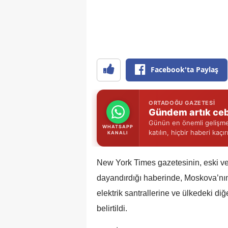
Facebook'ta Paylaş
ORTADOĞU GAZETESI
Gündem artık ceb
Günün en önemli gelişmel
WHATSAPP
katılın, hiçbir haberi kaçı
KANALI
New York Times gazetesinin, eski ve h
dayandırdığı haberinde, Moskova’nın
elektrik santrallerine ve ülkedeki diğ
belirtildi.