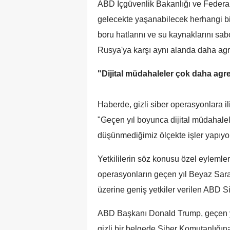
ABD İçgüvenlik Bakanlığı ve Federal
gelecekte yaşanabilecek herhangi bir 
boru hatlarını ve su kaynaklarını sab
Rusya'ya karşı aynı alanda daha agres
"Dijital müdahaleler çok daha agres
Haberde, gizli siber operasyonlara il
"Geçen yıl boyunca dijital müdahalele
düşünmediğimiz ölçekte işler yapıyoru
Yetkililerin söz konusu özel eylemle
operasyonların geçen yıl Beyaz Saray
üzerine geniş yetkiler verilen ABD S
ABD Başkanı Donald Trump, geçen y
gizli bir belgede Siber Komutanlığın