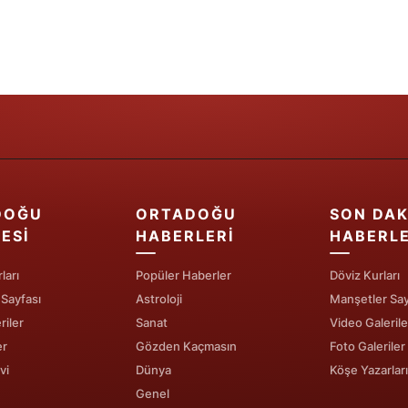
Yozgat
Zonguldak
Aksaray
Bayburt
Karaman
DOĞU
ORTADOĞU
SON DAK
Kırıkkale
ESI
HABERLERI
HABERL
Batman
ları
Popüler Haberler
Döviz Kurları
Şırnak
 Sayfası
Astroloji
Manşetler Say
riler
Sanat
Video Galerile
Bartın
er
Gözden Kaçmasın
Foto Galeriler
Ardahan
vi
Dünya
Köşe Yazarları
Genel
Iğdır