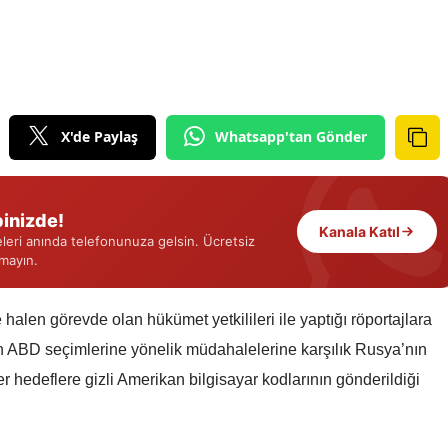
Edirne
Elazığ
Erzincan
X'de Paylaş
Whatsapp'tan Gönder
Erzurum
Eskişehir
inizde!
Gaziantep
Kanala Katıl
eri anında telefonunuza gelsin. Ücretsiz
rmayın.
Giresun
Gümüşhane
alen görevde olan hükümet yetkilileri ile yaptığı röportajlara
 ABD seçimlerine yönelik müdahalelerine karşılık Rusya’nın
Hakkari
er hedeflere gizli Amerikan bilgisayar kodlarının gönderildiği
Hatay
Isparta