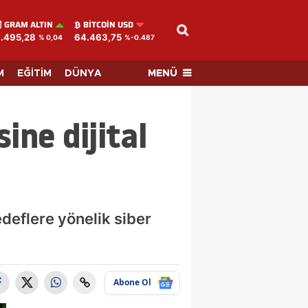
GRAM ALTIN
BITCOIN USD
.495,28
64.463,75
% 0,04
%-0.487
MENÜ
M
EĞİTİM
DÜNYA
ine dijital
deflere yönelik siber
Abone Ol