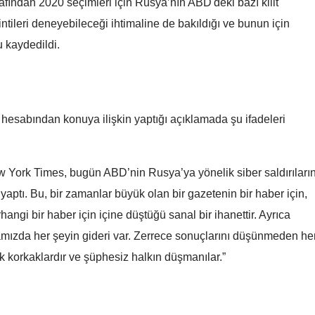
fından 2020 seçimleri için Rusya’nın ABD'deki bazı kilit
Samsun
intileri deneyebileceği ihtimaline de bakıldığı ve bunun için
ğu kaydedildi.
Siirt
Sinop
Sivas
esabından konuya ilişkin yaptığı açıklamada şu ifadeleri
Tekirdağ
Tokat
w York Times, bugün ABD’nin Rusya’ya yönelik siber saldırıların
 yaptı. Bu, bir zamanlar büyük olan bir gazetenin bir haber için,
Trabzon
hangi bir haber için içine düştüğü sanal bir ihanettir. Ayrıca
Tunceli
mızda her şeyin gideri var. Zerrece sonuçlarını düşünmeden he
Şanlıurfa
ek korkaklardır ve şüphesiz halkın düşmanılar.”
Uşak
Van