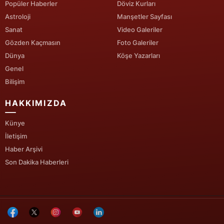
Popüler Haberler
Döviz Kurları
Astroloji
Manşetler Sayfası
Yozgat
Sanat
Video Galeriler
Zonguldak
Gözden Kaçmasın
Foto Galeriler
Dünya
Köşe Yazarları
Aksaray
Genel
Bayburt
Bilişim
Karaman
HAKKIMIZDA
Kırıkkale
Künye
İletişim
Batman
Haber Arşivi
Şırnak
Son Dakika Haberleri
Bartın
Ardahan
Iğdır