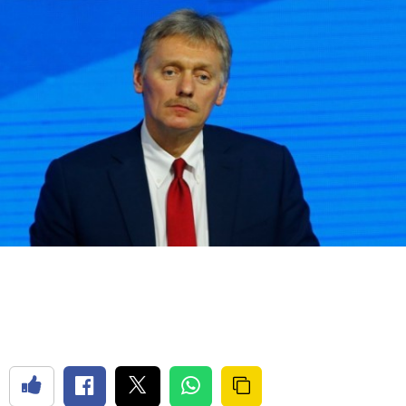
Bilecik
Bingöl
Bitlis
Bolu
Burdur
Bursa
Çanakkale
Çankırı
Çorum
Denizli
Diyarbakır