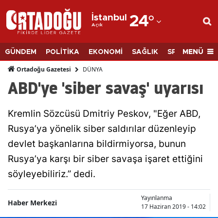
İstanbul
24
°
Açık
Adana
Adıyaman
MENÜ
GÜNDEM
POLİTİKA
EKONOMİ
SAĞLIK
SPOR
BİLİM
Afyonkarahisar
DÜNYA
Ortadoğu Gazetesi
ABD'ye 'siber savaş' uyarısı
Ağrı
Amasya
Kremlin Sözcüsü Dmitriy Peskov, "Eğer ABD,
Rusya’ya yönelik siber saldırılar düzenleyip
Ankara
devlet başkanlarına bildirmiyorsa, bunun
Antalya
Rusya’ya karşı bir siber savaşa işaret ettiğini
Artvin
söyleyebiliriz.” dedi.
Aydın
Yayınlanma
Haber Merkezi
17 Haziran 2019 - 14:02
Balıkesir