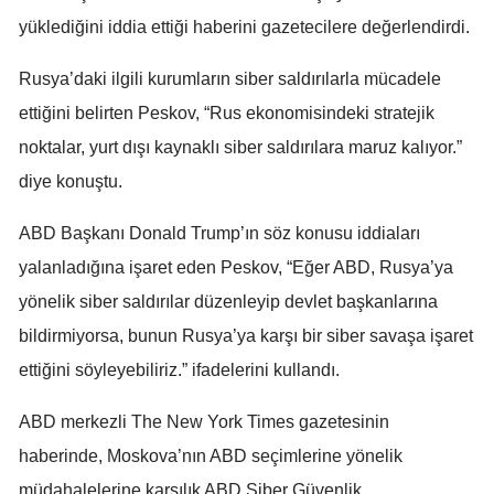
yüklediğini iddia ettiği haberini gazetecilere değerlendirdi.
Mersin
İstanbul
Rusya’daki ilgili kurumların siber saldırılarla mücadele
ettiğini belirten Peskov, “Rus ekonomisindeki stratejik
İzmir
noktalar, yurt dışı kaynaklı siber saldırılara maruz kalıyor.”
Kars
diye konuştu.
Kastamonu
ABD Başkanı Donald Trump’ın söz konusu iddiaları
Kayseri
yalanladığına işaret eden Peskov, “Eğer ABD, Rusya’ya
Kırklareli
yönelik siber saldırılar düzenleyip devlet başkanlarına
bildirmiyorsa, bunun Rusya’ya karşı bir siber savaşa işaret
Kırşehir
ettiğini söyleyebiliriz.” ifadelerini kullandı.
Kocaeli
ABD merkezli The New York Times gazetesinin
Konya
haberinde, Moskova’nın ABD seçimlerine yönelik
Kütahya
müdahalelerine karşılık ABD Siber Güvenlik