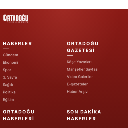
Samsun
Siirt
Sinop
HABERLER
ORTADOĞU
Sivas
GAZETESI
Gündem
Tekirdağ
Köşe Yazarları
Ekonomi
Tokat
Manşetler Sayfası
Spor
Video Galeriler
3. Sayfa
Trabzon
E-gazeteler
Sağlık
Tunceli
Haber Arşivi
Politika
Eğitim
Şanlıurfa
ORTADOĞU
SON DAKIKA
Uşak
HABERLERI
HABERLER
Van