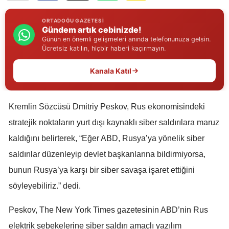
Edirne
ORTADOĞU GAZETESI
Gündem artık cebinizde!
Elazığ
Günün en önemli gelişmeleri anında telefonunuza gelsin.
Ücretsiz katılın, hiçbir haberi kaçırmayın.
Erzincan
Kanala Katıl
Erzurum
Eskişehir
Kremlin Sözcüsü Dmitriy Peskov, Rus ekonomisindeki
Gaziantep
stratejik noktaların yurt dışı kaynaklı siber saldırılara maruz
Giresun
kaldığını belirterek, “Eğer ABD, Rusya’ya yönelik siber
saldırılar düzenleyip devlet başkanlarına bildirmiyorsa,
Gümüşhane
bunun Rusya’ya karşı bir siber savaşa işaret ettiğini
Hakkari
söyleyebiliriz.” dedi.
Hatay
Peskov, The New York Times gazetesinin ABD’nin Rus
Isparta
elektrik şebekelerine siber saldırı amaçlı yazılım