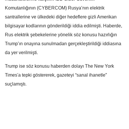
Komutanlığının (CYBERCOM) Rusya’nın elektrik
Malatya
santrallerine ve ülkedeki diğer hedeflere gizli Amerikan
Manisa
bilgisayar kodlarının gönderildiği iddia edilmişti. Haberde,
Kahramanmaraş
Rus elektrik şebekelerine yönelik söz konusu hazırlığın
Trump’ın onayına sunulmadan gerçekleştirildiği iddiasına
Mardin
da yer verilmişti.
Muğla
Trump ise söz konusu haberden dolayı The New York
Muş
Times'a tepki göstererek, gazeteyi “sanal ihanetle”
Nevşehir
suçlamıştı.
Niğde
Ordu
Rize
Sakarya