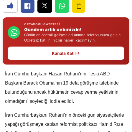
Edirne
Elazığ
ORTADOĞU GAZETESI
Gündem artık cebinizde!
Erzincan
Günün en önemli gelişmeleri anında telefonunuza gelsin.
Ücretsiz katılın, hiçbir haberi kaçırmayın.
Erzurum
Kanala Katıl
Eskişehir
Gaziantep
İran Cumhurbaşkanı Hasan Ruhani'nin, "eski ABD
Giresun
Başkanı Barack Obama'nın 19 defa görüşme talebinde
Gümüşhane
bulunduğunu ancak hükümetin cevap verme yetkisinin
olmadığını" söylediği iddia edildi.
Hakkari
İran Cumhurbaşkanı Ruhani'nin önceki gün siyasetçilerle
Hatay
yaptığı görüşmeye katılan reformist politikacı Hamid Rıza
Isparta