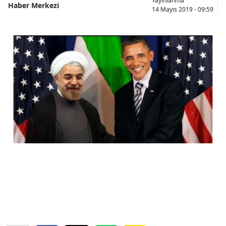
Yayınlanma
Haber Merkezi
14 Mayıs 2019 - 09:59
Bilecik
Bingöl
Bitlis
Bolu
Burdur
Bursa
Çanakkale
Çankırı
Çorum
Denizli
Diyarbakır