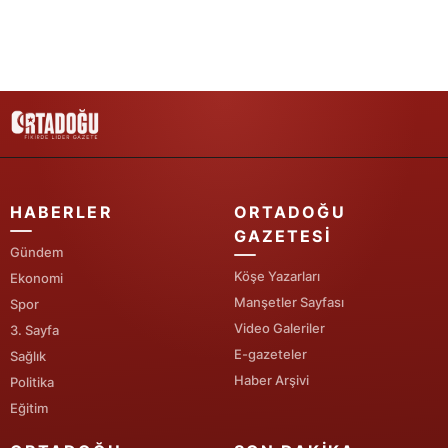
Yozgat
Zonguldak
Aksaray
Bayburt
Karaman
HABERLER
ORTADOĞU
GAZETESI
Kırıkkale
Gündem
Köşe Yazarları
Ekonomi
Batman
Manşetler Sayfası
Spor
Şırnak
Video Galeriler
3. Sayfa
E-gazeteler
Sağlık
Bartın
Haber Arşivi
Politika
Ardahan
Eğitim
Iğdır