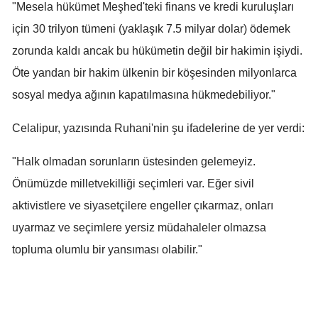
"Mesela hükümet Meşhed'teki finans ve kredi kuruluşları
Samsun
için 30 trilyon tümeni (yaklaşık 7.5 milyar dolar) ödemek
zorunda kaldı ancak bu hükümetin değil bir hakimin işiydi.
Siirt
Öte yandan bir hakim ülkenin bir köşesinden milyonlarca
Sinop
sosyal medya ağının kapatılmasına hükmedebiliyor."
Sivas
Celalipur, yazısında Ruhani'nin şu ifadelerine de yer verdi:
Tekirdağ
"Halk olmadan sorunların üstesinden gelemeyiz.
Tokat
Önümüzde milletvekilliği seçimleri var. Eğer sivil
Trabzon
aktivistlere ve siyasetçilere engeller çıkarmaz, onları
Tunceli
uyarmaz ve seçimlere yersiz müdahaleler olmazsa
topluma olumlu bir yansıması olabilir."
Şanlıurfa
Uşak
Van