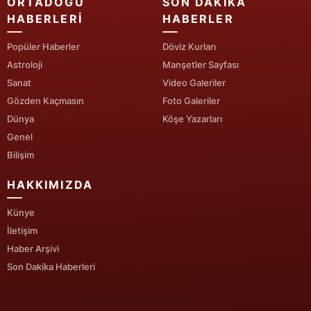
ORTADOĞU
SON DAKIKA
HABERLERI
HABERLER
Yalova
Popüler Haberler
Döviz Kurları
Karabük
Astroloji
Manşetler Sayfası
Sanat
Video Galeriler
Kilis
Gözden Kaçmasın
Foto Galeriler
Osmaniye
Dünya
Köşe Yazarları
Genel
Düzce
Bilişim
HAKKIMIZDA
Künye
İletişim
Haber Arşivi
Son Dakika Haberleri