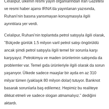
Celalipur, ülkenin resmi yayın organlarından İran Gazetesi
Mersin
ve resmi haber ajansı IRNA'da yayınlanan yazısında,
Ruhani'nin basına yansımayan konuşmasıyla ilgili
İstanbul
ayrıntılara yer verdi.
İzmir
Celalipur, Ruhani'nin toplantıda petrol satışıyla ilgili olarak,
Kars
"Bütçede günlük 1.5 milyon varil petrol satışı öngörüldü
Kastamonu
ancak şimdi petrol satışıyla ilgili temel bir sorunla karşı
Kayseri
karşıyayız. Petrokimya ve maden ürünlerinin satışında da
problemler var. Temel gıda ürünleriyle ilgili olarak da sorun
Kırklareli
yaşanıyor. Ülkede sadece maaşlar bir ayda en az 310
Kırşehir
milyar tümen (yaklaşık 80 milyon dolar) tutuyor. Banknot
Kocaeli
basarak sorunlarla baş edilemez. Hepimiz bu realiteye
dikkat etmeli ve sadece slogan atmamalıyız." dediğini
Konya
aktardı.
Kütahya