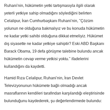
Ruhani'nin, hükümetin yetki tartışmasıyla ilgili olarak
Malatya
yeterli yetkiye sahip olmadığını söylediğini belirten
Manisa
Celalipur, İran Cumhurbaşkanı Ruhani'nin, "Çözüm
Kahramanmaraş
yolunun ne olduğuna bakmalıyız ve bu konuda hükümetin
ne kadar yetki sahibi olduğuna dikkat etmeliyiz. Hükümet
Mardin
dış siyasette ne kadar yetkiye sahiptir? Eski ABD Başkanı
Muğla
Barack Obama, 19 defa görüşme talebine bulundu ancak
Muş
hükümetin cevap verme yetkisi yoktu." ifadelerini
kullandığını da kaydetti.
Nevşehir
Niğde
Hamid Rıza Celalipur, Ruhani'nin, İran Devlet
Televizyonunun hükümete bağlı olmadığı ancak
Ordu
masraflarının kendileri tarafından karşılandığı eleştirisinde
Rize
bulunduğunu kaydederek, şu değerlendirmede bulundu:
Sakarya