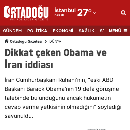
İstanbul
27
°
Kapalı
Adana
Adıyaman
MENÜ
GÜNDEM
POLİTİKA
EKONOMİ
SAĞLIK
SPOR
BİLİM
Afyonkarahisar
DÜNYA
Ortadoğu Gazetesi
Dikkat çeken Obama ve
Ağrı
İran iddiası
Amasya
Ankara
İran Cumhurbaşkanı Ruhani'nin, "eski ABD
Başkanı Barack Obama'nın 19 defa görüşme
Antalya
talebinde bulunduğunu ancak hükümetin
Artvin
cevap verme yetkisinin olmadığını" söylediği
Aydın
savunuldu.
Balıkesir