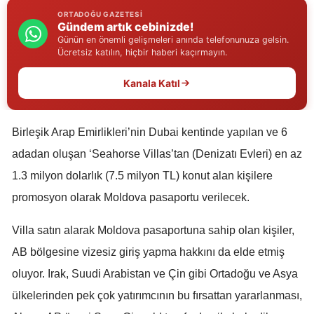
ORTADOĞU GAZETESI
Edirne
Gündem artık cebinizde!
Günün en önemli gelişmeleri anında telefonunuza gelsin.
Elazığ
Ücretsiz katılın, hiçbir haberi kaçırmayın.
Erzincan
Kanala Katıl
Erzurum
Eskişehir
Birleşik Arap Emirlikleri’nin Dubai kentinde yapılan ve 6
adadan oluşan ‘Seahorse Villas’tan (Denizatı Evleri) en az
Gaziantep
1.3 milyon dolarlık (7.5 milyon TL) konut alan kişilere
Giresun
promosyon olarak Moldova pasaportu verilecek.
Gümüşhane
Villa satın alarak Moldova pasaportuna sahip olan kişiler,
Hakkari
AB bölgesine vizesiz giriş yapma hakkını da elde etmiş
oluyor. Irak, Suudi Arabistan ve Çin gibi Ortadoğu ve Asya
Hatay
ülkelerinden pek çok yatırımcının bu fırsattan yararlanması,
Isparta