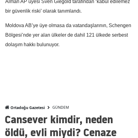
Alman AP üyesi Sven Giegold tarafından ‘kabul edilemez
Mersin
bir güvenlik riski’ olarak tanımlandı.
İstanbul
Moldova AB’ye üye olmasa da vatandaşlarının, Schengen
İzmir
Bölgesi’nde yer alan ülkeler de dahil 121 ülkede serbest
dolaşım hakkı bulunuyor.
Kars
Kastamonu
Kayseri
Kırklareli
Kırşehir
GÜNDEM
Ortadoğu Gazetesi
Kocaeli
Cansever kimdir, neden
Konya
öldü, evli miydi? Cenaze
Kütahya