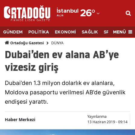
İstanbul
26
°
Açık
Adana
Adıyaman
MENÜ
GÜNDEM
POLİTİKA
EKONOMİ
SAĞLIK
SPOR
BİLİM
Afyonkarahisar
DÜNYA
Ortadoğu Gazetesi
Dubai’den ev alana AB’ye
Ağrı
vizesiz giriş
Amasya
Ankara
Dubai’den 1.3 milyon dolarlık ev alanlara,
Moldova pasaportu verilmesi AB’de güvenlik
Antalya
endişesi yarattı.
Artvin
Aydın
Yayınlanma
Haber Merkezi
13 Haziran 2019 - 09:14
Balıkesir