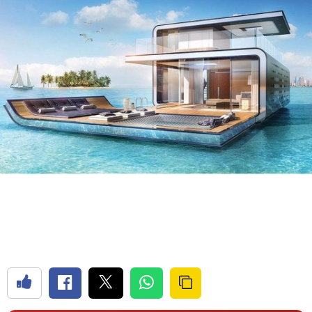
Bilecik
Bingöl
Bitlis
Bolu
Burdur
Bursa
Çanakkale
Çankırı
Çorum
Denizli
Diyarbakır