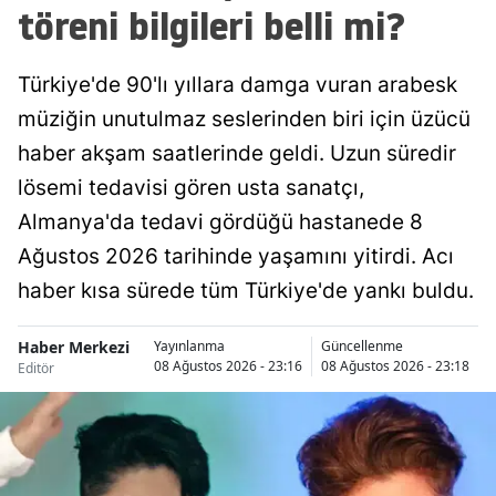
töreni bilgileri belli mi?
Malatya
Manisa
Türkiye'de 90'lı yıllara damga vuran arabesk
müziğin unutulmaz seslerinden biri için üzücü
Kahramanmaraş
haber akşam saatlerinde geldi. Uzun süredir
Mardin
lösemi tedavisi gören usta sanatçı,
Muğla
Almanya'da tedavi gördüğü hastanede 8
Ağustos 2026 tarihinde yaşamını yitirdi. Acı
Muş
haber kısa sürede tüm Türkiye'de yankı buldu.
Nevşehir
Haber Merkezi
Yayınlanma
Güncellenme
Niğde
08 Ağustos 2026 - 23:16
08 Ağustos 2026 - 23:18
Editör
Ordu
Rize
Sakarya