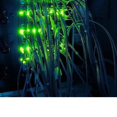
Bilecik
Bingöl
Somer
Melis Sezen'
Bitlis
Sivrioğlu'nun
kareleri sos
Bolu
sosyal medya
medyada ilg
hamlesi ayrılık
Burdur
iddialarını...
Bursa
Çanakkale
Çankırı
Çorum
Denizli
Diyarbakır