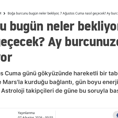
verin
Malatya
M
Boğa burcunu bugün neler bekliyor, 7 Ağustos Cuma nasıl geçecek? Ay bur
Manisa
 bugün neler bekliyo
Kahramanmaraş
geçecek? Ay burcunuz
Mardin
yor
Muğla
Muş
s Cuma günü gökyüzünde hareketli bir tabl
Nevşehir
Mars'la kurduğu bağlantı, gün boyu enerji
Niğde
. Astroloji takipçileri de güne bu soruyla b
Ordu
Rize
Yayınlanma
Sakarya
07 Ağustos 2026 - 00:55