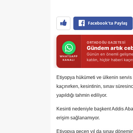
Facebook'ta Paylaş
ORTADOĞU GAZETESI
Gündem artık ceb
Günün en önemli gelişmel
WHATSAPP
katılın, hiçbir haberi kaçı
KANALI
Etiyopya hükümeti ve ülkenin servis
kaçınırken, kesintinin, sınav süresin
yapıldığı tahmin ediliyor.
Kesinti nedeniyle başkent Addis Abab
erişim sağlanamıyor.
Etiyopya geçen yıl da sınav dönemind