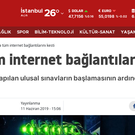
DOLAR
EURO
İstanbul
26
°
47,7156
55,0198
6
Açık
%0.16
%-0.02
Adana
Adıyaman
AĞLIK
SPOR
BİLİM-TEKNOLOJİ
KÜLTÜR-SANAT
YAŞA
Afyonkarahisar
 tüm internet bağlantılarını kesti
 internet bağlantılar
Ağrı
Amasya
apılan ulusal sınavların başlamasının ardı
Ankara
Antalya
Yayınlanma
Artvin
11 Haziran 2019 - 15:06
Aydın
Balıkesir