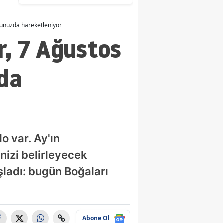
verin
cunuzda hareketleniyor
r, 7 Ağustos
da
o var. Ay'ın
nizi belirleyecek
aşladı: bugün Boğaları
Abone Ol