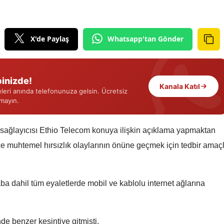
Edirne
Elazığ
X'de Paylaş
Whatsapp'tan Gönder
Erzincan
Erzurum
inizde!
Kanala Katıl
eri anında telefonunuza gelsin. Ücretsiz
Eskişehir
rmayın.
Gaziantep
 sağlayıcısı Ethio Telecom konuya ilişkin açıklama yapmaktan
Giresun
ce muhtemel hırsızlık olaylarının önüne geçmek için tedbir amaçl
Gümüşhane
Hakkari
a dahil tüm eyaletlerde mobil ve kablolu internet ağlarına
Hatay
Isparta
e benzer kesintiye gitmişti.