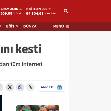
GRAM ALTIN
BITCOIN USD
.509,65
64.304,63
% 0,26
%-0.484
MENÜ
M
EĞİTİM
DÜNYA
ını kesti
ndan tüm internet
Abone Ol