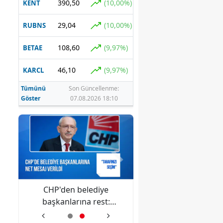
390,50
(10,00%)
KENT
29,04
(10,00%)
RUBNS
108,60
(9,97%)
BETAE
46,10
(9,97%)
KARCL
Tümünü
Son Güncellenme:
Göster
07.08.2026 18:10
CHP'den belediye
Mersin'de market
ki
başkanlarına rest:
darbedilen 11 yaşın
ttı
Ağustosa kadar kararınızı
çocuk yaşadıklarını an