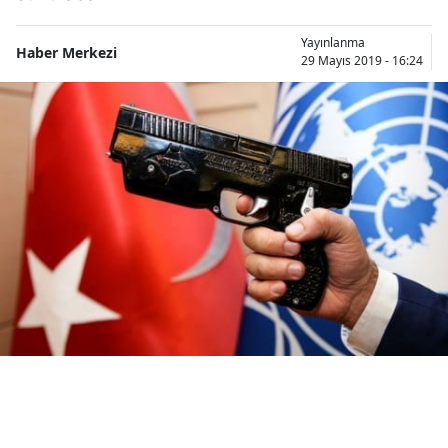
Bilecik
Yayınlanma
Haber Merkezi
29 Mayıs 2019 - 16:24
Bingöl
Bitlis
Bolu
Burdur
Bursa
Çanakkale
Çankırı
Çorum
Denizli
Diyarbakır