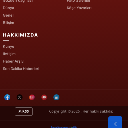
Gözden Kaçmasın
Foto Galeriler
Dünya
Köşe Yazarları
Yalova
Genel
Bilişim
Karabük
HAKKIMIZDA
Kilis
Osmaniye
Künye
İletişim
Düzce
Haber Arşivi
Son Dakika Haberleri
RSS
Copyright © 2026 . Her hakkı saklıdır.