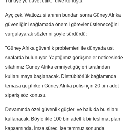
Türkiye’ye davet ettik." diye konuştu.
Malatya
Ayçiçek, Wattozz silahının bundan sonra Güney Afrika
Manisa
güvenliğini sağlamada önemli görevler üstleneceğini
vurgulayarak sözlerini şöyle sürdürdü:
Kahramanmaraş
Mardin
"Güney Afrika güvenlik problemleri ile dünyada üst
sıralarda bulunuyor. Yaptığımız görüşmeler neticesinde
Muğla
silahımız Güney Afrika emniyet güçleri tarafından
Muş
kullanılmaya başlanacak. Distrübitörlük bağlamında
Nevşehir
temasa geçilirken Güney Afrika polisi için 20 bin adet
sipariş söz konusu.
Niğde
Ordu
Devamında özel güvenlik güçleri ve halk da bu silahı
kullanacak. Böylelikle 100 bin adetlik bir teslimat plan
Rize
kapsamında. İmza süreci ise temmuz sonunda
Sakarya