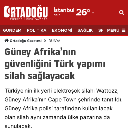
İstanbul
26
°
Açık
Adana
Adıyaman
MENÜ
GÜNDEM
POLİTİKA
EKONOMİ
SAĞLIK
SPOR
BİLİM
Afyonkarahisar
DÜNYA
Ortadoğu Gazetesi
Güney Afrika’nın
Ağrı
güvenliğini Türk yapımı
Amasya
silah sağlayacak
Ankara
Antalya
Türkiye'nin ilk yerli elektroşok silahı Wattozz,
Artvin
Güney Afrika’nın Cape Town şehrinde tanıtıldı.
Güney Afrika polisi tarafından kullanılacak
Aydın
olan silah aynı zamanda ülke pazarına da
Balıkesir
sunulacak.