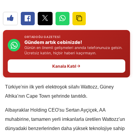
Edirne
Elazığ
Erzincan
ORTADOĞU GAZETESI
Gündem artık cebinizde!
Erzurum
Günün en önemli gelişmeleri anında telefonunuza gelsin.
Ücretsiz katılın, hiçbir haberi kaçırmayın.
Eskişehir
Kanala Katıl
Gaziantep
Giresun
Türkiye'nin ilk yerli elektroşok silahı Wattozz, Güney
Gümüşhane
Afrika’nın Cape Town şehrinde tanıtıldı.
Hakkari
Albayraklar Holding CEO'su Sertan Ayçiçek, AA
Hatay
muhabirine, tamamen yerli imkanlarla üretilen Wattozz'un
dünyadaki benzerlerinden daha yüksek teknolojiye sahip
Isparta