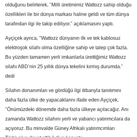
olduğunu belirterek, "Milli üretimimiz Wattozz sahip olduğu
Mersin
özellikleri ile bir dünya markası haline geldi ve tüm dünya
İstanbul
tarafından ilgi ile takip ediliyor." açıklamasını yaptı.
İzmir
Ayçiçek ayrıca, "Wattozz dünyanın ilk ve tek kablosuz
Kars
elektroşok silahı olma özelliğine sahip ve talep çok fazla.
Bu yüzden tamamen yerli imkanlarla ürettiğimiz Wattozz
Kastamonu
silahı ABD’nin 25 yıllık dünya tekelini kırmış durumda."
Kayseri
dedi
Kırklareli
Silahın donanımları ve gördüğü ilgi itibarıyla tanıtımını
Kırşehir
daha fazla ülke de yapacaklarını ifade eden Ayçiçek,
Kocaeli
"Önümüzdeki dönemde daha fazla ülkeye açılacağız. Anı
zamanda Wattozz silahını yerli ve yabancı yatırımcılara da
Konya
açıyoruz. Bu minvalde Güney Afrikalı yatırımcımları
Kütahya