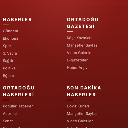
Yozgat
HABERLER
ORTADOĞU
Zonguldak
GAZETESI
Gündem
Aksaray
Köşe Yazarları
Ekonomi
Manşetler Sayfası
Bayburt
Spor
Video Galeriler
3. Sayfa
Karaman
E-gazeteler
Sağlık
Haber Arşivi
Politika
Kırıkkale
Eğitim
Batman
ORTADOĞU
SON DAKIKA
Şırnak
HABERLERI
HABERLER
Bartın
Popüler Haberler
Döviz Kurları
Astroloji
Manşetler Sayfası
Ardahan
Sanat
Video Galeriler
Iğdır