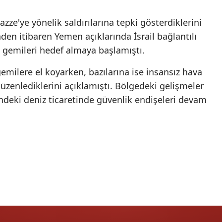
Malatya
 Gazze'ye yönelik saldırılarına tepki gösterdiklerini
den itibaren Yemen açıklarında İsrail bağlantılı
Manisa
 gemileri hedef almaya başlamıştı.
Kahramanmaraş
 gemilere el koyarken, bazılarına ise insansız hava
Mardin
 düzenlediklerini açıklamıştı. Bölgedeki gelişmeler
Muğla
indeki deniz ticaretinde güvenlik endişeleri devam
Muş
Nevşehir
Niğde
Ordu
Rize
Sakarya