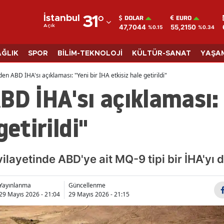
DOLAR
EURO
İstanbul
31
°
47,7044
55,2150
Açık
%0.15
%0.34
Adana
Adıyaman
AĞLIK
SPOR
BİLİM-TEKNOLOJİ
KÜLTÜR-SANAT
YAŞA
Afyonkarahisar
en ABD İHA'sı açıklaması: "Yeni bir İHA etkisiz hale getirildi"
BD İHA'sı açıklaması: 
Ağrı
Amasya
getirildi"
Ankara
Antalya
ilayetinde ABD'ye ait MQ-9 tipi bir İHA'yı d
Artvin
Yayınlanma
Güncellenme
Aydın
29 Mayıs 2026 - 21:04
29 Mayıs 2026 - 21:15
Balıkesir