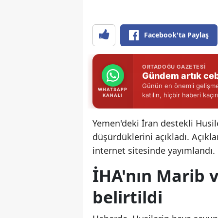
Facebook'ta Paylaş
ORTADOĞU GAZETESI
Gündem artık ceb
Günün en önemli gelişmel
WHATSAPP
katılın, hiçbir haberi kaçı
KANALI
Yemen'deki İran destekli Husile
düşürdüklerini açıkladı. Açıkla
internet sitesinde yayımlandı.
İHA'nın Marib 
belirtildi