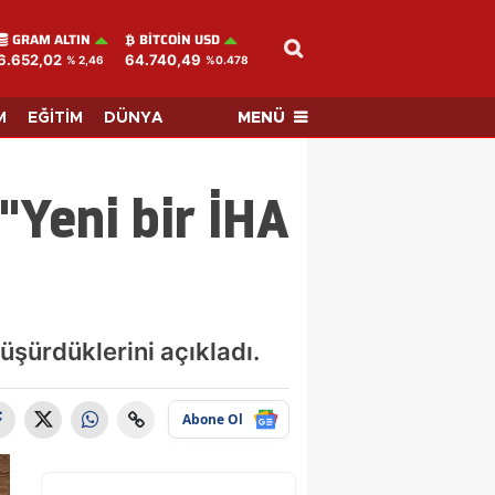
GRAM ALTIN
BITCOIN USD
6.652,02
64.740,49
% 2,46
%0.478
MENÜ
M
EĞİTİM
DÜNYA
"Yeni bir İHA
üşürdüklerini açıkladı.
Abone Ol