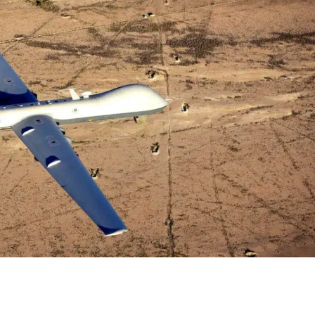
Bilecik
Bingöl
Bitlis
Hasan Cahit Çınar
Efe Mandıra
Bolu
kimdir, İş
kimdir, kaç
Bankası'nın yeni
ve nereli?
Burdur
genel müdürü n...
Galatasaray'
Bursa
Çanakkale
Çankırı
Çorum
Denizli
Diyarbakır