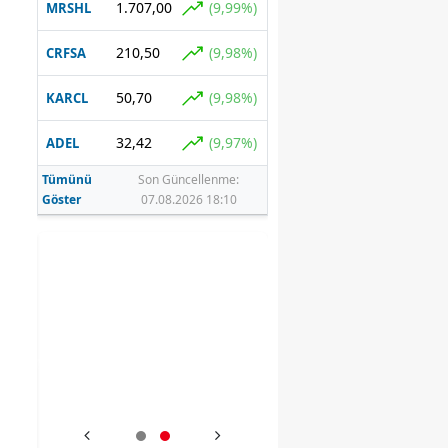
1.707,00
(9,99%)
MRSHL
i
210,50
(9,98%)
CRFSA
50,70
(9,98%)
KARCL
32,42
(9,97%)
ADEL
Tümünü
Son Güncellenme:
Göster
07.08.2026 18:10
ve
dım