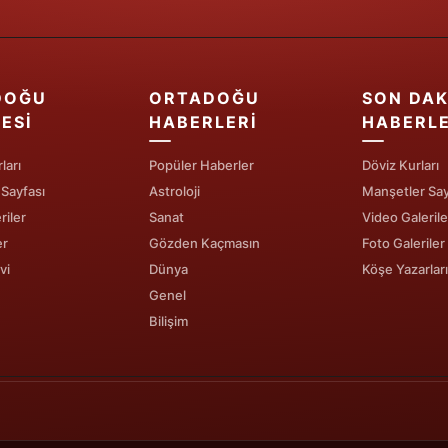
Samsun
Siirt
DOĞU
ORTADOĞU
SON DAK
Sinop
ESI
HABERLERI
HABERL
Sivas
ları
Popüler Haberler
Döviz Kurları
 Sayfası
Astroloji
Manşetler Say
Tekirdağ
riler
Sanat
Video Galerile
Tokat
er
Gözden Kaçmasın
Foto Galeriler
vi
Dünya
Köşe Yazarları
Trabzon
Genel
Tunceli
Bilişim
Şanlıurfa
Uşak
Van