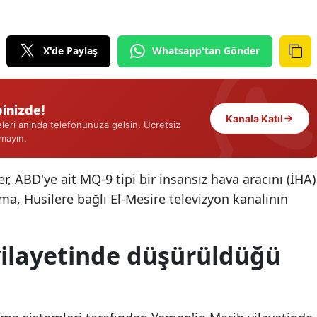
Edirne
Elazığ
X'de Paylaş
Whatsapp'tan Gönder
Erzincan
Erzurum
inizde!
Kanala Katıl
eri anında telefonunuza gelsin. Ücretsiz
Eskişehir
rmayın.
Gaziantep
r, ABD'ye ait MQ-9 tipi bir insansız hava aracını (İHA)
Giresun
ma, Husilere bağlı El-Mesire televizyon kanalının
Gümüşhane
vilayetinde düşürüldüğü
Hakkari
Hatay
Isparta