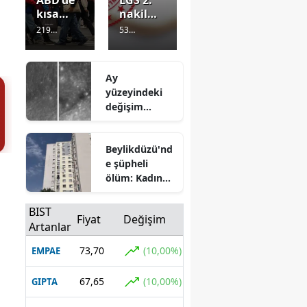
kısa
nakil
vadeli
başvurul
219
53
enflasyo
arı ne
Görüntülenm
Görüntülenm
n
zaman
e
2 saat önce
e
2 saat önce
beklentis
başlayac
Ay
i geriledi:
ak,
yüzeyindeki
İşsizlik
sonuçlar
değişim
beklentis
hangi
görüntülendi:
i yüzde
gün belli
NASA da
42,8
olacak?
Beylikdüzü'nd
olarak
inceleyecek
Takvimd
açıklandı
e şüpheli
e kritik
tarihler
ölüm: Kadın
evinde ölü
bulundu
BIST
Fiyat
Değişim
Artanlar
73,70
(10,00%)
EMPAE
67,65
(10,00%)
GIPTA