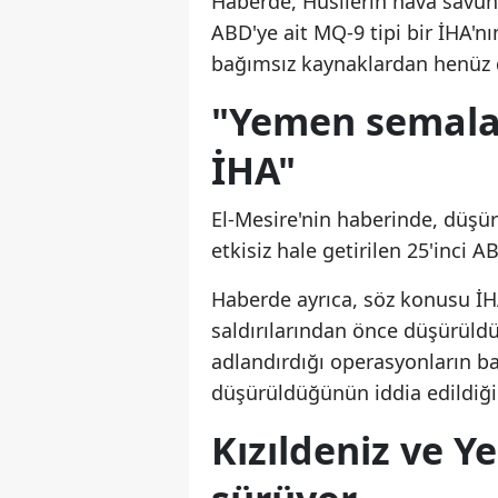
Haberde, Husilerin hava savun
ABD'ye ait MQ-9 tipi bir İHA'nı
bağımsız kaynaklardan henüz 
"Yemen semalar
İHA"
El-Mesire'nin haberinde, düşü
etkisiz hale getirilen 25'inci 
Haberde ayrıca, söz konusu İHA
saldırılarından önce düşürüldüğ
adlandırdığı operasyonların b
düşürüldüğünün iddia edildiği 
Kızıldeniz ve Y