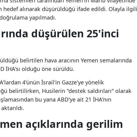
ma sistemleri tarafından Yemen'in Marib vilayetinde
n hedef alınarak düşürüldüğü ifade edildi. Olayla ilgil
Mersin
doğrulama yapılmadı.
İstanbul
ında düşürülen 25'inci
İzmir
Kars
Kastamonu
rüldüğü belirtilen hava aracının Yemen semalarında
ABD İHA'sı olduğu öne sürüldü.
Kayseri
'lardan 4'ünün İsrail'in Gazze'ye yönelik
Kırklareli
ü belirtilirken, Husilerin "destek saldırıları" olarak
Kırşehir
aşlamasından bu yana ABD'ye ait 21 İHA'nın
aktarıldı.
Kocaeli
CHP'li Saraç'tan çerçeve
CHP'li Saraç'tan çerçe
emen açıklarında gerilim
Konya
yasa açıklaması: "İlk adım
yasa açıklaması: "İlk a
olabilir”
olabilir”
Kütahya