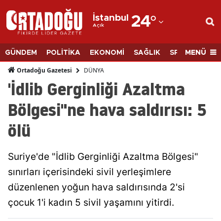
İstanbul
24
°
Açık
Adana
Adıyaman
MENÜ
GÜNDEM
POLİTİKA
EKONOMİ
SAĞLIK
SPOR
BİLİM
Afyonkarahisar
DÜNYA
Ortadoğu Gazetesi
'İdlib Gerginliği Azaltma
Ağrı
Bölgesi"ne hava saldırısı: 5
Amasya
ölü
Ankara
Antalya
Suriye'de "İdlib Gerginliği Azaltma Bölgesi"
Artvin
sınırları içerisindeki sivil yerleşimlere
düzenlenen yoğun hava saldırısında 2'si
Aydın
çocuk 1'i kadın 5 sivil yaşamını yitirdi.
Balıkesir