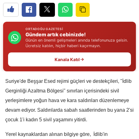
Edirne
Elazığ
ORTADOĞU GAZETESI
Erzincan
Gündem artık cebinizde!
Günün en önemli gelişmeleri anında telefonunuza gelsin.
Erzurum
Ücretsiz katılın, hiçbir haberi kaçırmayın.
Eskişehir
Kanala Katıl
Gaziantep
Suriye'de Beşşar Esed rejimi güçleri ve destekçileri, "İdlib
Giresun
Gerginliği Azaltma Bölgesi" sınırları içerisindeki sivil
Gümüşhane
yerleşimlere yoğun hava ve kara saldırıları düzenlemeye
Hakkari
devam ediyor. Saldırılarda sabah saatlerinden bu yana 2'si
çocuk 1'i kadın 5 sivil yaşamını yitirdi.
Hatay
Yerel kaynaklardan alınan bilgiye göre, İdlib'in
Isparta