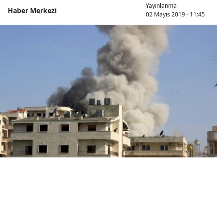
Yayınlanma
Haber Merkezi
Bilecik
02 Mayıs 2019 - 11:45
Bingöl
Bitlis
Bolu
Burdur
Bursa
Çanakkale
Çankırı
Çorum
Denizli
Diyarbakır