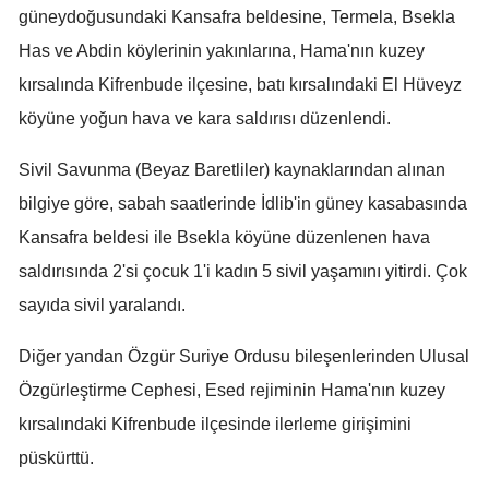
güneydoğusundaki Kansafra beldesine, Termela, Bsekla
Mersin
Has ve Abdin köylerinin yakınlarına, Hama'nın kuzey
İstanbul
kırsalında Kifrenbude ilçesine, batı kırsalındaki El Hüveyz
köyüne yoğun hava ve kara saldırısı düzenlendi.
İzmir
Kars
Sivil Savunma (Beyaz Baretliler) kaynaklarından alınan
bilgiye göre, sabah saatlerinde İdlib'in güney kasabasında
Kastamonu
Kansafra beldesi ile Bsekla köyüne düzenlenen hava
Kayseri
saldırısında 2'si çocuk 1'i kadın 5 sivil yaşamını yitirdi. Çok
Kırklareli
sayıda sivil yaralandı.
Kırşehir
Diğer yandan Özgür Suriye Ordusu bileşenlerinden Ulusal
Kocaeli
Özgürleştirme Cephesi, Esed rejiminin Hama'nın kuzey
kırsalındaki Kifrenbude ilçesinde ilerleme girişimini
Konya
püskürttü.
Kütahya