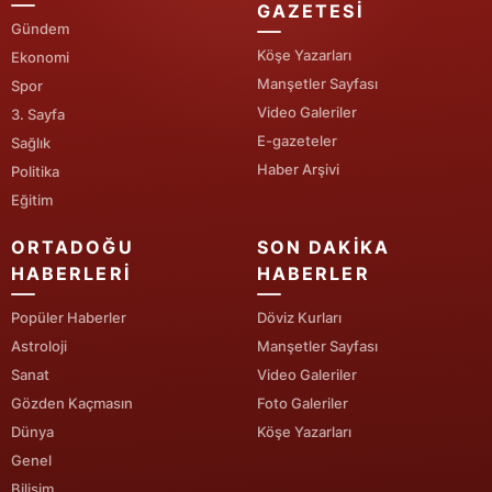
GAZETESI
Gündem
Yozgat
Köşe Yazarları
Ekonomi
Manşetler Sayfası
Zonguldak
Spor
Video Galeriler
3. Sayfa
Aksaray
E-gazeteler
Sağlık
Haber Arşivi
Politika
Bayburt
Eğitim
Karaman
ORTADOĞU
SON DAKIKA
Kırıkkale
HABERLERI
HABERLER
Batman
Popüler Haberler
Döviz Kurları
Astroloji
Manşetler Sayfası
Şırnak
Sanat
Video Galeriler
Bartın
Gözden Kaçmasın
Foto Galeriler
Dünya
Köşe Yazarları
Ardahan
Genel
Bilişim
Iğdır