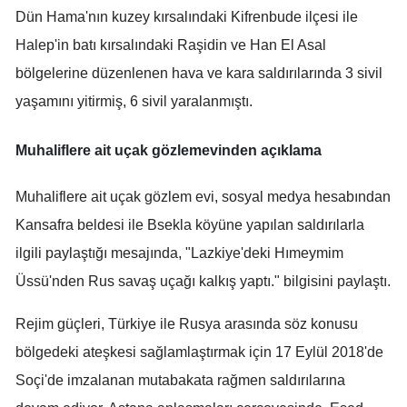
Dün Hama'nın kuzey kırsalındaki Kifrenbude ilçesi ile
Malatya
Halep'in batı kırsalındaki Raşidin ve Han El Asal
Manisa
bölgelerine düzenlenen hava ve kara saldırılarında 3 sivil
yaşamını yitirmiş, 6 sivil yaralanmıştı.
Kahramanmaraş
Mardin
Muhaliflere ait uçak gözlemevinden açıklama
Muğla
Muhaliflere ait uçak gözlem evi, sosyal medya hesabından
Muş
Kansafra beldesi ile Bsekla köyüne yapılan saldırılarla
Nevşehir
ilgili paylaştığı mesajında, "Lazkiye'deki Hımeymim
Üssü'nden Rus savaş uçağı kalkış yaptı." bilgisini paylaştı.
Niğde
Rejim güçleri, Türkiye ile Rusya arasında söz konusu
Ordu
bölgedeki ateşkesi sağlamlaştırmak için 17 Eylül 2018'de
Rize
Soçi'de imzalanan mutabakata rağmen saldırılarına
Sakarya