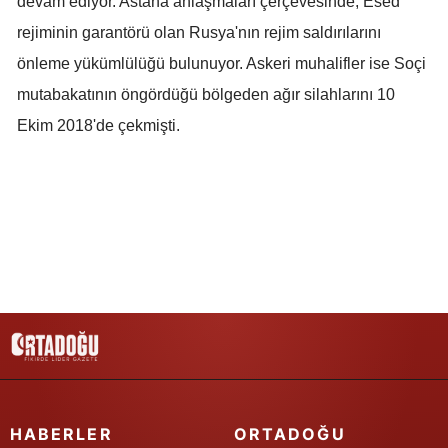
devam ediyor. Astana anlaşmaları çerçevesinde, Esed
rejiminin garantörü olan Rusya'nın rejim saldırılarını
Samsun
önleme yükümlülüğü bulunuyor. Askeri muhalifler ise Soçi
Siirt
mutabakatının öngördüğü bölgeden ağır silahlarını 10
Sinop
Ekim 2018'de çekmişti.
Sivas
Tekirdağ
Tokat
Trabzon
Tunceli
Şanlıurfa
Uşak
HABERLER
ORTADOĞU
Van