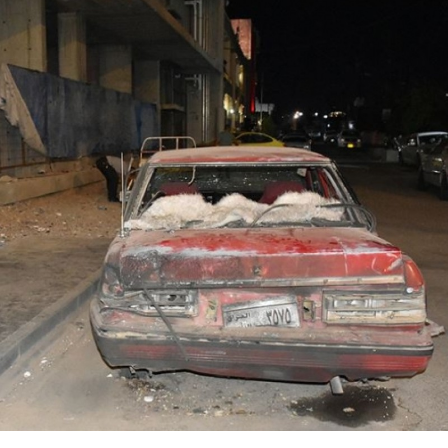
Bilecik
Bingöl
Bitlis
Bolu
Etimesgut
Trump’tan
Burdur
soruşturmasında
mühimmat 
dikkat çeken
iddialarına 
Bursa
iddialar: Çikolata
yanıt: Sızınt
ku...
Çanakkale
Çankırı
Çorum
Denizli
Diyarbakır