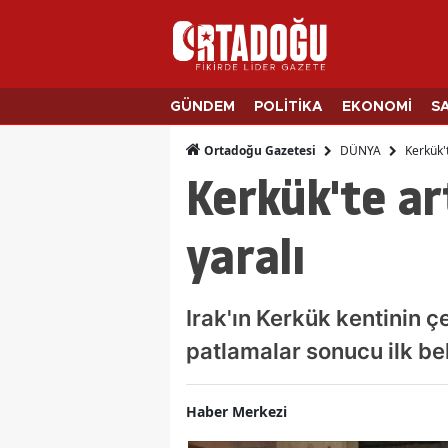
GÜNDEM
POLİTİKA
EKONOMİ
S
DÜNYA
Kerkük't
Ortadoğu Gazetesi
Kerkük'te ar
yaralı
Irak'ın Kerkük kentinin ç
patlamalar sonucu ilk beli
Haber Merkezi