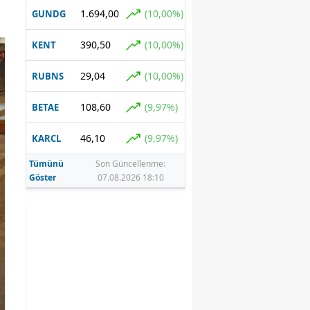
1.694,00
(10,00%)
GUNDG
390,50
(10,00%)
KENT
29,04
(10,00%)
RUBNS
108,60
(9,97%)
BETAE
46,10
(9,97%)
KARCL
Tümünü
Son Güncellenme:
Göster
07.08.2026 18:10
ni