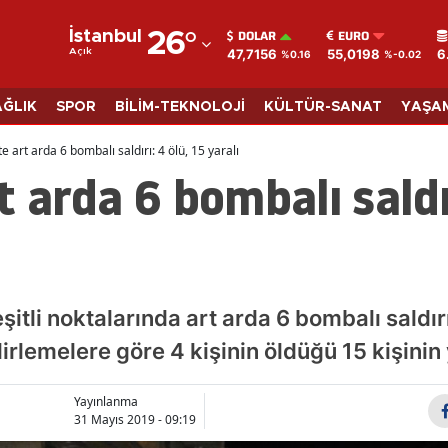
DOLAR
EURO
İstanbul
26
°
47,7156
55,0198
6
Açık
%0.16
%-0.02
Adana
Adıyaman
AĞLIK
SPOR
BİLİM-TEKNOLOJİ
KÜLTÜR-SANAT
YAŞA
Afyonkarahisar
e art arda 6 bombalı saldırı: 4 ölü, 15 yaralı
t arda 6 bombalı saldır
Ağrı
Amasya
Ankara
Antalya
eşitli noktalarında art arda 6 bombalı saldı
Artvin
rlemelere göre 4 kişinin öldüğü 15 kişinin y
Aydın
Yayınlanma
31 Mayıs 2019 - 09:19
Balıkesir