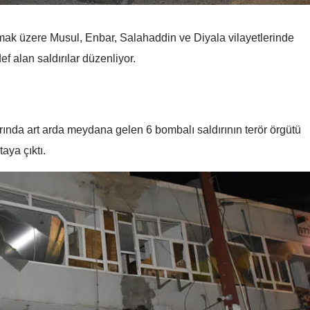
dönem: Düzenleme
dönem: Düzenleme
Malatya
yürürlüğe girdi
yürürlüğe girdi
ak üzere Musul, Enbar, Salahaddin ve Diyala vilayetlerinde
Manisa
 alan saldırılar düzenliyor.
Kahramanmaraş
Mardin
larında art arda meydana gelen 6 bombalı saldırının terör örgütü
Muğla
aya çıktı.
Muş
Nevşehir
Niğde
Ordu
Rize
Sakarya