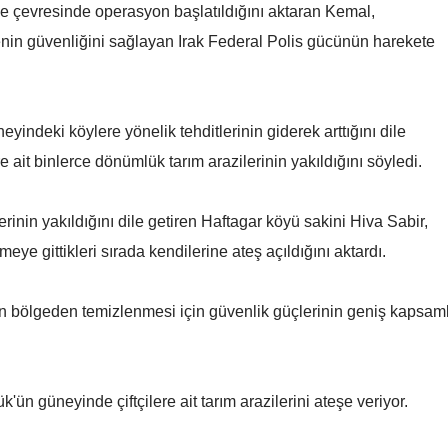
ve çevresinde operasyon başlatıldığını aktaran Kemal,
Yalova
genin güvenliğini sağlayan Irak Federal Polis gücünün harekete
Karabük
Kilis
indeki köylere yönelik tehditlerinin giderek arttığını dile
e ait binlerce dönümlük tarım arazilerinin yakıldığını söyledi.
Osmaniye
Düzce
inin yakıldığını dile getiren Haftagar köyü sakini Hiva Sabir,
meye gittikleri sırada kendilerine ateş açıldığını aktardı.
nın bölgeden temizlenmesi için güvenlik güçlerinin geniş kapsaml
'ün güneyinde çiftçilere ait tarım arazilerini ateşe veriyor.