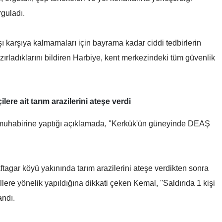
rguladı.
Yozgat
Zonguldak
karşı karşıya kalmamaları için bayrama kadar ciddi tedbirlerin
zırladıklarını bildiren Harbiye, kent merkezindeki tüm güvenlik
Aksaray
Bayburt
Karaman
ere ait tarım arazilerini ateşe verdi
Kırıkkale
muhabirine yaptığı açıklamada, ''Kerkük'ün güneyinde DEAŞ
Batman
Şırnak
tagar köyü yakınında tarım arazilerini ateşe verdikten sonra
Bartın
ere yönelik yapıldığına dikkati çeken Kemal, ''Saldırıda 1 kişi
landı.
Ardahan
Iğdır