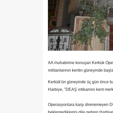
AA muhabirine konuşan Kerkük Ope
militanlarının kentin güneyinde başla
Kerkük'ün güneyinde üç gün önce baş
Harbiye, ''DEAŞ intikamını kent merkez
Operasyonlara karşı direnemeyen DE
beklemediklerini dile getiren Harbiye