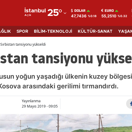
DOLAR
EURO
İstanbul
25
°
47,7436
55,2510
Açık
%0.18
%0.32
Adana
Adıyaman
AĞLIK
SPOR
BİLİM-TEKNOLOJİ
KÜLTÜR-SANAT
YAŞA
Afyonkarahisar
Sırbistan tansiyonu yükseldi
stan tansiyonu yükse
Ağrı
Amasya
fusun yoğun yaşadığı ülkenin kuzey bölges
Ankara
Kosova arasındaki gerilimi tırmandırdı.
Antalya
Yayınlanma
Artvin
29 Mayıs 2019 - 09:05
Aydın
Balıkesir