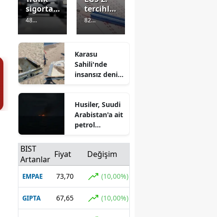
sigortası
tercihler
nda yeni
ne
48
82
dönem:
zaman
Görüntülenm
Görüntülenm
Düzenle
yapılaca
e
2 gün önce
e
2 gün önce
me
k, kaç
Karasu
yürürlüğ
okul
Sahili'nde
e girdi
yazılabil
insansız deniz
ecek?
aracı bulundu:
Birinci
Muhafaza
nakil
Husiler, Suudi
altına alındı
dönemi
Arabistan'a ait
açıldı
petrol
gemisini hedef
aldıklarını
BIST
Fiyat
Değişim
açıkladı
Artanlar
73,70
(10,00%)
EMPAE
67,65
(10,00%)
GIPTA