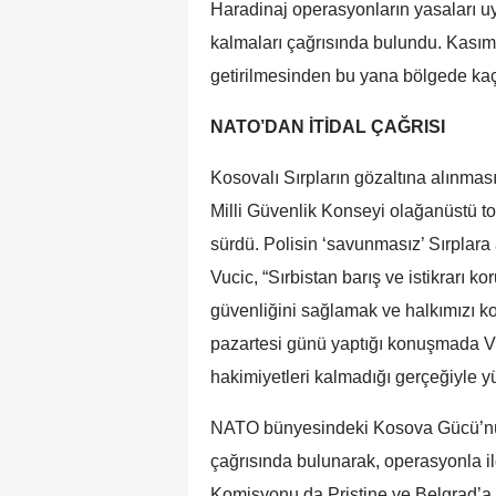
Haradinaj operasyonların yasaları u
kalmaları çağrısında bulundu. Kasım
getirilmesinden bu yana bölgede kaçak
NATO’DAN İTİDAL ÇAĞRISI
Kosovalı Sırpların gözaltına alınmas
Milli Güvenlik Konseyi olağanüstü to
sürdü. Polisin ‘savunmasız’ Sırplar
Vucic, “Sırbistan barış ve istikrarı
güvenliğini sağlamak ve halkımızı ko
pazartesi günü yaptığı konuşmada Vu
hakimiyetleri kalmadığı gerçeğiyle yü
NATO bünyesindeki Kosova Gücü’nün
çağrısında bulunarak, operasyonla ilg
Komisyonu da Priştine ve Belgrad’a 