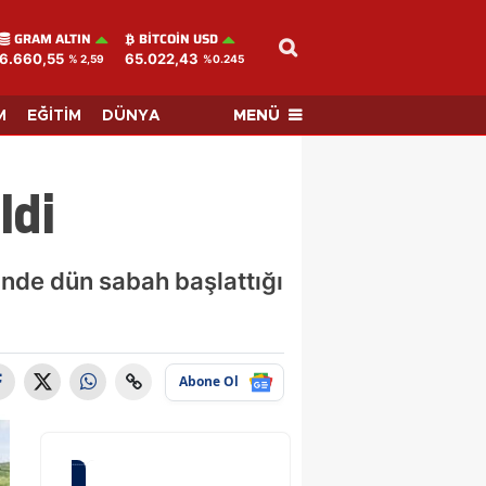
GRAM ALTIN
BITCOIN USD
6.660,55
65.022,43
% 2,59
%0.245
MENÜ
M
EĞİTİM
DÜNYA
ldi
inde dün sabah başlattığı
Abone Ol