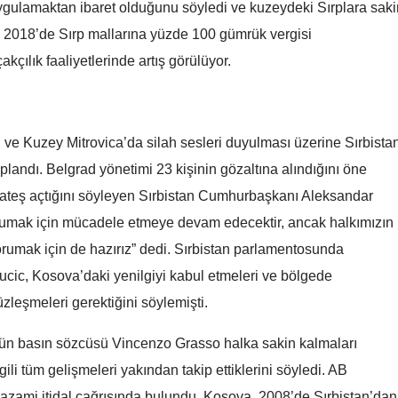
ygulamaktan ibaret olduğunu söyledi ve kuzeydeki Sırplara saki
Mersin
 2018’de Sırp mallarına yüzde 100 gümrük vergisi
İstanbul
çılık faaliyetlerinde artış görülüyor.
İzmir
Kars
ı ve Kuzey Mitrovica’da silah sesleri duyulması üzerine Sırbista
plandı. Belgrad yönetimi 23 kişinin gözaltına alındığını öne
Kastamonu
a ateş açtığını söyleyen Sırbistan Cumhurbaşkanı Aleksandar
Kayseri
 korumak için mücadele etmeye devam edecektir, ancak halkımızın
Kırklareli
rumak için de hazırız” dedi. Sırbistan parlamentosunda
cic, Kosova’daki yenilgiyi kabul etmeleri ve bölgede
Kırşehir
zleşmeleri gerektiğini söylemişti.
Kocaeli
Diyarbakır'da silahlı
Diyarbakır'da silahlı
 basın sözcüsü Vincenzo Grasso halka sakin kalmaları
Konya
kavga: 1 hayatını kaybetti
kavga: 1 hayatını kaybe
ili tüm gelişmeleri yakından takip ettiklerini söyledi. AB
Kütahya
azami itidal çağrısında bulundu. Kosova, 2008’de Sırbistan’dan