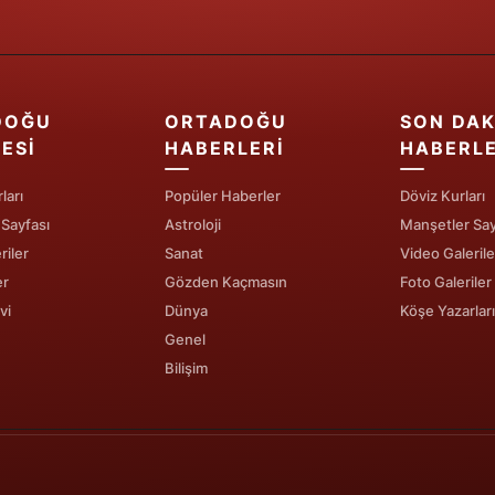
Samsun
Siirt
DOĞU
ORTADOĞU
SON DAK
Sinop
ESI
HABERLERI
HABERL
Sivas
ları
Popüler Haberler
Döviz Kurları
Tekirdağ
 Sayfası
Astroloji
Manşetler Say
riler
Sanat
Video Galerile
Tokat
er
Gözden Kaçmasın
Foto Galeriler
Trabzon
vi
Dünya
Köşe Yazarları
Genel
Tunceli
Bilişim
Şanlıurfa
Uşak
Van