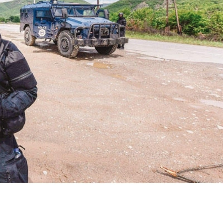
Bilecik
Bingöl
Çılgın Sayısal Loto
Balık burcu
Bitlis
sonuçları nereden
yorum 6
Bolu
sorgulanır,
Ağustos'ta 
ikramiye n...
söylüyor, h
Burdur
kon...
Bursa
Çanakkale
Çankırı
Çorum
Denizli
Diyarbakır