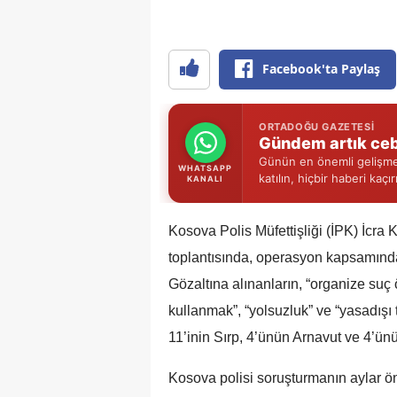
Facebook'ta Paylaş
ORTADOĞU GAZETESI
Gündem artık ceb
Günün en önemli gelişmel
WHATSAPP
katılın, hiçbir haberi kaçı
KANALI
Kosova Polis Müfettişliği (İPK) İcra
toplantısında, operasyon kapsamında 
Gözaltına alınanların, “organize suç 
kullanmak”, “yolsuzluk” ve “yasadışı t
11’inin Sırp, 4’ünün Arnavut ve 4’ü
Kosova polisi soruşturmanın aylar 