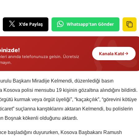
Edirne
Elazığ
X'de Paylaş
Whatsapp'tan Gönder
Erzincan
Erzurum
inizde!
Kanala Katıl
eri anında telefonunuza gelsin. Ücretsiz
Eskişehir
rmayın.
Gaziantep
 Kurulu Başkanı Miradije Kelmendi, düzenlediği basın
Giresun
Kosova polisi mensubu 19 kişinin gözaltına alındığını bildirdi.
Gümüşhane
örgütü kurmak veya örgüt üyeliği”, “kaçakçılık”, “görevini kötüye
icaret” suçlarına karıştıklarını aktaran Kelmendi, bu polislerin
Hakkari
nün Boşnak kökenli olduğunu aktardı.
Hatay
önce başladığını duyururken, Kosova Başbakanı Ramush
Isparta