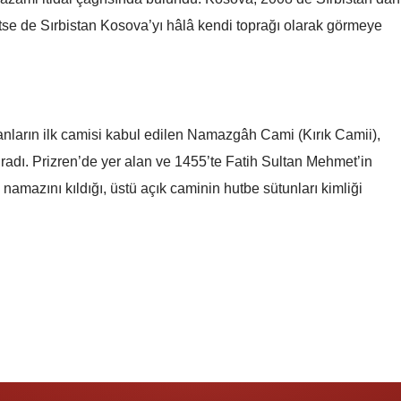
n etse de Sırbistan Kosova’yı hâlâ kendi toprağı olarak görmeye
Malatya
Manisa
Kahramanmaraş
ların ilk camisi kabul edilen Namazgâh Cami (Kırık Camii),
Mardin
ğradı. Prizren’de yer alan ve 1455’te Fatih Sultan Mehmet’in
Muğla
 namazını kıldığı, üstü açık caminin hutbe sütunları kimliği
Muş
Nevşehir
Niğde
Ordu
Rize
Sakarya