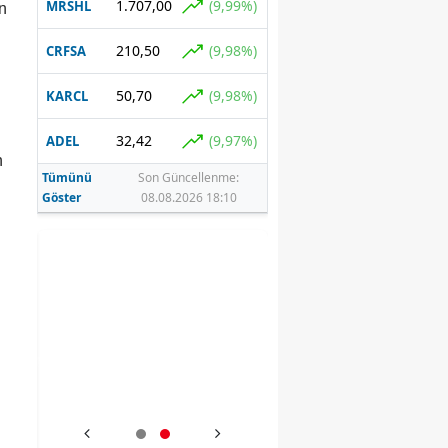
1.707,00
(9,99%)
MRSHL
n
210,50
(9,98%)
CRFSA
50,70
(9,98%)
KARCL
32,42
(9,97%)
ADEL
n
Tümünü
Son Güncellenme:
Göster
08.08.2026 18:10
tti