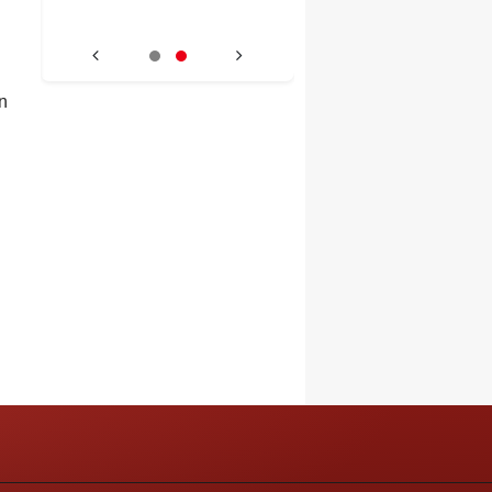
li
t
ın