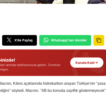
Edirne
Elazığ
Erzincan
Erzurum
X'de Paylaş
Whatsapp'tan Gönder
Eskişehir
Gaziantep
inizde!
Kanala Katıl
Giresun
eri anında telefonunuza gelsin. Ücretsiz
rmayın.
Gümüşhane
Hakkari
on, Kıbrıs açıklarında hidrokarbon arayan Türkiye'nin "yasa
rektiğini" söyledi. Macron, "AB bu konuda zayıflık göstermeyecek"
Hatay
Isparta