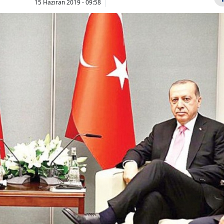
15 Haziran 2019 - 09:58
Bilecik
Bingöl
Bitlis
Bolu
Burdur
Victor Osimhen
Yeni Parti M
için Atletico Madrid
Başkanı İlk
Bursa
iddiası: Menajerler
Özalper göz
Çanakkale
yıld...
alındı
Çankırı
Çorum
Denizli
Diyarbakır