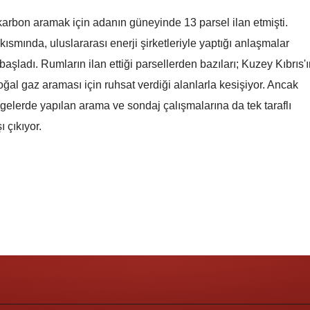
Ahmet Arslan ile sevgili
Ahmet Arslan ile sevgi
Malatya
karbon aramak için adanın güneyinde 13 parsel ilan etmişti.
mi? Bodrum'daki davet
mi? Bodrum'daki dave
kısmında, uluslararası enerji şirketleriyle yaptığı anlaşmalar
iddiaları alevlendirdi
iddiaları alevlendirdi
Manisa
şladı. Rumların ilan ettiği parsellerden bazıları; Kuzey Kıbrıs'
Kahramanmaraş
ğal gaz araması için ruhsat verdiği alanlarla kesişiyor. Ancak
ölgelerde yapılan arama ve sondaj çalışmalarına da tek taraflı
Mardin
ı çıkıyor.
Muğla
Muş
Nevşehir
Niğde
Ordu
Rize
Sakarya