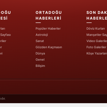
Samsun
DOĞU
ORTADOĞU
SON DAK
Siirt
ESI
HABERLERI
HABERL
Sinop
ları
Popüler Haberler
Döviz Kurları
 Sayfası
Astroloji
Manşetler Say
Sivas
riler
Sanat
Video Galerile
Tekirdağ
er
Gözden Kaçmasın
Foto Galeriler
vi
Dünya
Köşe Yazarları
Tokat
Genel
Bilişim
Trabzon
Tunceli
Şanlıurfa
Uşak
dır.
Van