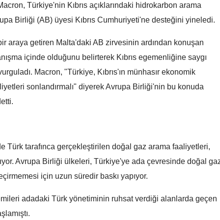
ron, Türkiye'nin Kıbrıs açıklarındaki hidrokarbon arama
Mersin
rupa Birliği (AB) üyesi Kıbrıs Cumhuriyeti'ne desteğini yineledi.
İstanbul
 bir araya getiren Malta'daki AB zirvesinin ardından konuşan
İzmir
anışma içinde olduğunu belirterek Kıbrıs egemenliğine saygı
vurguladı. Macron, "Türkiye, Kıbrıs'ın münhasır ekonomik
Kars
iyetleri sonlandırmalı" diyerek Avrupa Birliği'nin bu konuda
Kastamonu
tti.
Kayseri
Kırklareli
Türk tarafınca gerçekleştirilen doğal gaz arama faaliyetleri,
Kırşehir
yor. Avrupa Birliği ülkeleri, Türkiye'ye ada çevresinde doğal ga
Kocaeli
geçirmemesi için uzun süredir baskı yapıyor.
Konya
emileri adadaki Türk yönetiminin ruhsat verdiği alanlarda geçen
şlamıştı.
Kütahya
İpek Toplusoy kimdir,
İpek Toplusoy kimdir