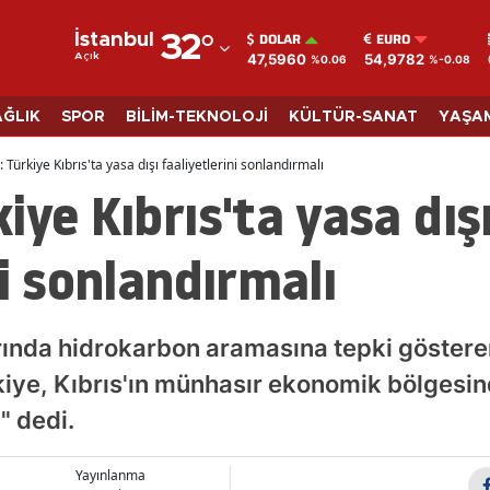
DOLAR
EURO
İstanbul
32
°
47,5960
54,9782
Açık
%0.06
%-0.08
Adana
Adıyaman
AĞLIK
SPOR
BİLİM-TEKNOLOJİ
KÜLTÜR-SANAT
YAŞA
Afyonkarahisar
Türkiye Kıbrıs'ta yasa dışı faaliyetlerini sonlandırmalı
iye Kıbrıs'ta yasa dış
Ağrı
Amasya
ni sonlandırmalı
Ankara
Antalya
larında hidrokarbon aramasına tepki göste
Artvin
ye, Kıbrıs'ın münhasır ekonomik bölgesin
" dedi.
Aydın
Balıkesir
Yayınlanma