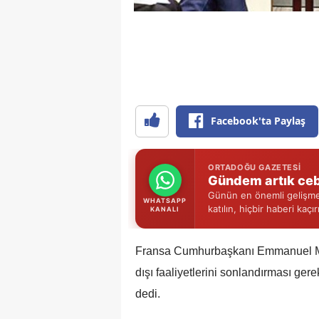
Facebook'ta Paylaş
ORTADOĞU GAZETESI
Gündem artık ceb
Günün en önemli gelişmel
WHATSAPP
katılın, hiçbir haberi kaçı
KANALI
Fransa Cumhurbaşkanı Emmanuel Macr
dışı faaliyetlerini sonlandırması ge
dedi.