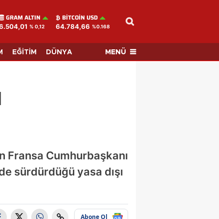
GRAM ALTIN
BITCOIN USD
6.504,01
64.784,66
% 0,12
%0.168
MENÜ
M
EĞİTİM
DÜNYA
ı
ren Fransa Cumhurbaşkanı
de sürdürdüğü yasa dışı
Abone Ol