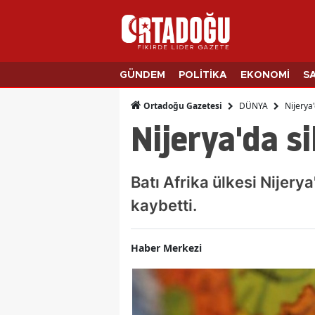
GÜNDEM
POLİTİKA
EKONOMİ
S
DÜNYA
Nijerya'
Ortadoğu Gazetesi
Nijerya'da si
Batı Afrika ülkesi Nijery
kaybetti.
Haber Merkezi