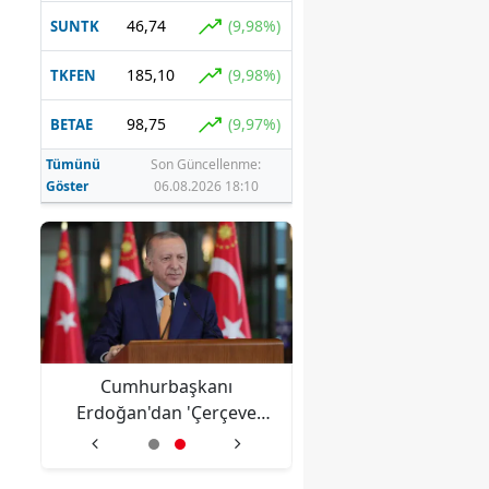
46,74
(9,98%)
SUNTK
185,10
(9,98%)
TKFEN
98,75
(9,97%)
BETAE
Tümünü
Son Güncellenme:
Göster
06.08.2026 18:10
ı:
Cumhurbaşkanı
Bolu'da orman yangı
Erdoğan'dan 'Çerçeve
Kontrol altına alın
Yasa' açıklaması: "Milli
birliğimizi perçinlemeyi