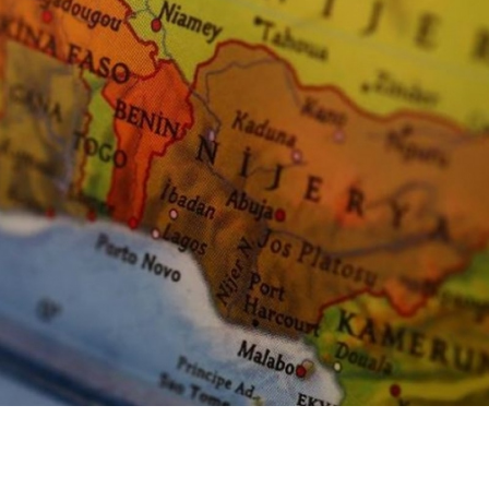
Bilecik
Bingöl
Yeni Parti Manisa İl
Cumhurbaş
Bitlis
Başkanı İlksen
Erdoğan'a s
Bolu
Özalper gözaltına
timinde yer
alındı
FETÖ'cü Bur.
Burdur
Bursa
Çanakkale
Çankırı
Çorum
Denizli
Diyarbakır