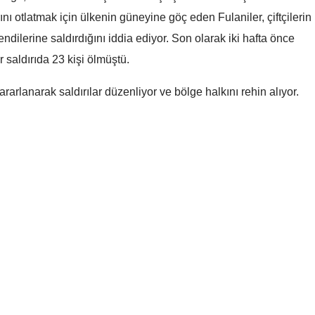
ı otlatmak için ülkenin güneyine göç eden Fulaniler, çiftçilerin
Mersin
ndilerine saldırdığını iddia ediyor. Son olarak iki hafta önce
İstanbul
r saldırıda 23 kişi ölmüştü.
İzmir
rarlanarak saldırılar düzenliyor ve bölge halkını rehin alıyor.
Kars
Kastamonu
Kayseri
Kırklareli
Kırşehir
Cumhurbaşkanı
Bolu'da orman yangın
Kocaeli
Erdoğan'dan 'Çerçeve
Kontrol altına alındı
Konya
Yasa' açıklaması: "Milli
birliğimizi perçinlemeyi
Kütahya