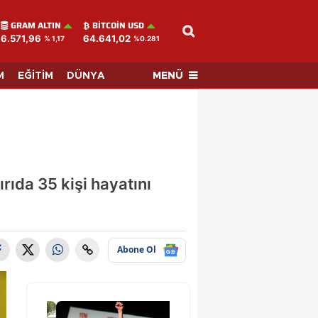
GRAM ALTIN
BITCOIN USD
6.571,96
64.641,02
% 1,17
%0.281
MENÜ
M
EĞİTİM
DÜNYA
rıda 35 kişi hayatını
Abone Ol