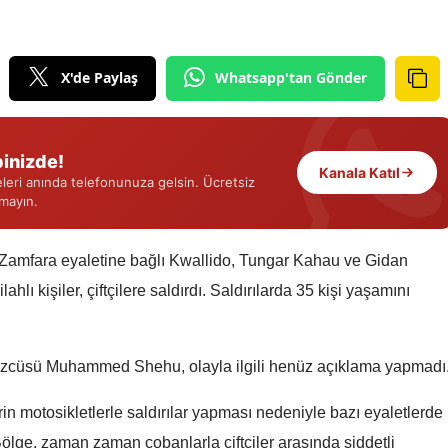
Edirne
Elazığ
X'de Paylaş
Whatsapp'tan Gönder
Erzincan
Erzurum
inizde!
Kanala Katıl
eri anında telefonunuza gelsin. Ücretsiz
Eskişehir
rmayın.
Gaziantep
 Zamfara eyaletine bağlı Kwallido, Tungar Kahau ve Gidan
Giresun
lı kişiler, çiftçilere saldırdı. Saldırılarda 35 kişi yaşamını
Gümüşhane
Hakkari
özcüsü Muhammed Shehu, olayla ilgili henüz açıklama yapmadı
Hatay
in motosikletlerle saldırılar yapması nedeniyle bazı eyaletlerde
Isparta
Bölge, zaman zaman çobanlarla çiftçiler arasında şiddetli