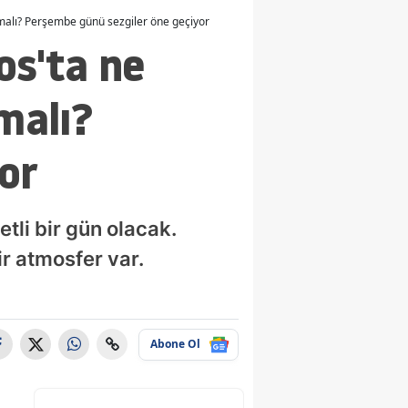
hedefliyor"
lmalı? Perşembe günü sezgiler öne geçiyor
os'ta ne
malı?
or
tli bir gün olacak.
ir atmosfer var.
Abone Ol