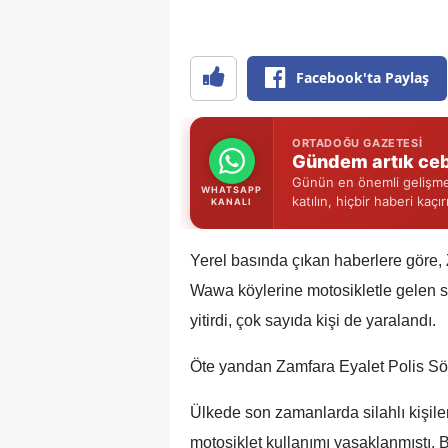
Facebook'ta Paylaş
ORTADOĞU GAZETESI
Gündem artık ceb
Günün en önemli gelişmel
WHATSAPP
katılın, hiçbir haberi kaçı
KANALI
Yerel basında çıkan haberlere göre,
Wawa köylerine motosikletle gelen silah
yitirdi, çok sayıda kişi de yaralandı.
Öte yandan Zamfara Eyalet Polis S
Ülkede son zamanlarda silahlı kişiler
motosiklet kullanımı yasaklanmıştı. 