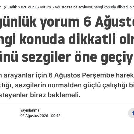
hedefliyor"
M
Balık burcu günlük yorum 6 Ağustos'ta ne söylüyor, hangi konuda dikkatli o
Malatya
günlük yorum 6 Ağust
Manisa
ngi konuda dikkatli ol
Kahramanmaraş
Mardin
nü sezgiler öne geçiy
Muğla
Muş
 arayanlar için 6 Ağustos Perşembe hareke
Nevşehir
ğı, sezgilerin normalden güçlü çalıştığı b
isteyenler biraz beklemeli.
Niğde
Ordu
Yayınlanma
06 Ağustos 2026 - 00:42
Rize
Sakarya