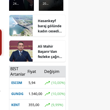
'Terörsüz
yangınla
24
20
Türkiye'
rı:
Görüntülenm
Görüntülenm
açıklama
Kontrol
e
9 saat önce
e
9 saat önce
sı: "En
altına
Hasankeyf
kritik
alınarak
baraj gölünde
aşamaya
söndürül
kadın cesedi
gelindi"
dü
bulundu
Ali Mahir
Başarır'dan
fezleke çağrısı:
"Meclis bu
konuda tavır
BIST
Fiyat
Değişim
sergilemeli"
Artanlar
5,94
(10,00%)
ESCOM
.
1.540,00
(10,00%)
GUNDG
355,00
(9,99%)
KENT