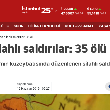
DOLAR
EURO
İstanbul
25
°
47,6007
55,1418
Açık
%0.04
%0.2
Adana
Adıyaman
AĞLIK
SPOR
BİLİM-TEKNOLOJİ
KÜLTÜR-SANAT
YAŞA
Afyonkarahisar
da silahlı saldırılar: 35 ölü
lahlı saldırılar: 35 ölü
Ağrı
Amasya
a'nın kuzeybatısında düzenlenen silahlı saldı
Ankara
Antalya
Yayınlanma
Artvin
16 Haziran 2019 - 09:27
Aydın
Balıkesir