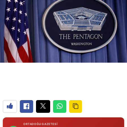
Bilecik
Bingöl
Bitlis
Bolu
Burdur
Bursa
Çanakkale
Çankırı
Çorum
Denizli
Diyarbakır
ORTADOĞU GAZETESI