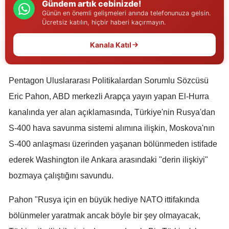
Gündem artık cebinizde!
Edirne
Günün en önemli gelişmeleri anında telefonunuza gelsin.
Ücretsiz katılın, hiçbir haberi kaçırmayın.
Elazığ
Kanala Katıl
Erzincan
Erzurum
Pentagon Uluslararası Politikalardan Sorumlu Sözcüsü
Eskişehir
Eric Pahon, ABD merkezli Arapça yayın yapan El-Hurra
kanalında yer alan açıklamasında, Türkiye'nin Rusya'dan
Gaziantep
S-400 hava savunma sistemi alımına ilişkin, Moskova'nın
Giresun
S-400 anlaşması üzerinden yaşanan bölünmeden istifade
Gümüşhane
ederek Washington ile Ankara arasındaki "derin ilişkiyi"
bozmaya çalıştığını savundu.
Hakkari
Pahon "Rusya için en büyük hediye NATO ittifakında
Hatay
bölünmeler yaratmak ancak böyle bir şey olmayacak,
Isparta