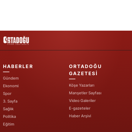
Samsun
Siirt
Sinop
Sivas
Tekirdağ
HABERLER
ORTADOĞU
Tokat
GAZETESI
Gündem
Trabzon
Köşe Yazarları
Ekonomi
Manşetler Sayfası
Spor
Tunceli
Video Galeriler
3. Sayfa
Şanlıurfa
E-gazeteler
Sağlık
Haber Arşivi
Politika
Uşak
Eğitim
Van