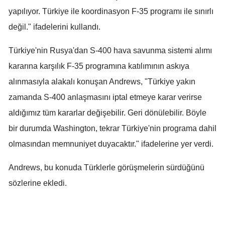
yapılıyor. Türkiye ile koordinasyon F-35 programı ile sınırlı
Malatya
değil." ifadelerini kullandı.
Manisa
Türkiye'nin Rusya'dan S-400 hava savunma sistemi alımı
Kahramanmaraş
kararına karşılık F-35 programına katılımının askıya
Mardin
alınmasıyla alakalı konuşan Andrews, "Türkiye yakın
zamanda S-400 anlaşmasını iptal etmeye karar verirse
Muğla
aldığımız tüm kararlar değişebilir. Geri dönülebilir. Böyle
Muş
bir durumda Washington, tekrar Türkiye'nin programa dahil
Nevşehir
olmasından memnuniyet duyacaktır." ifadelerine yer verdi.
Niğde
Andrews, bu konuda Türklerle görüşmelerin sürdüğünü
Ordu
sözlerine ekledi.
Rize
Sakarya