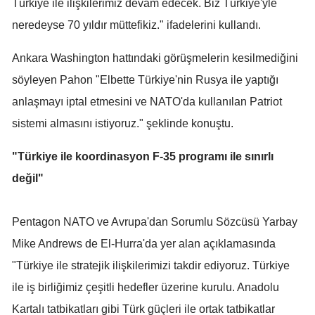
Türkiye ile ilişkilerimiz devam edecek. Biz Türkiye'yle
Mersin
neredeyse 70 yıldır müttefikiz." ifadelerini kullandı.
İstanbul
Ankara Washington hattındaki görüşmelerin kesilmediğini
İzmir
söyleyen Pahon "Elbette Türkiye'nin Rusya ile yaptığı
anlaşmayı iptal etmesini ve NATO'da kullanılan Patriot
Kars
sistemi almasını istiyoruz." şeklinde konuştu.
Kastamonu
"Türkiye ile koordinasyon F-35 programı ile sınırlı
Kayseri
değil"
Kırklareli
Kırşehir
Pentagon NATO ve Avrupa'dan Sorumlu Sözcüsü Yarbay
Mike Andrews de El-Hurra'da yer alan açıklamasında
Kocaeli
"Türkiye ile stratejik ilişkilerimizi takdir ediyoruz. Türkiye
Konya
ile iş birliğimiz çeşitli hedefler üzerine kurulu. Anadolu
Kütahya
Kartalı tatbikatları gibi Türk güçleri ile ortak tatbikatlar