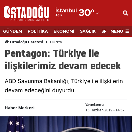
İstanbul
30
°
Açık
Adana
Adıyaman
MENÜ
GÜNDEM
POLİTİKA
EKONOMİ
SAĞLIK
SPOR
BİLİM
Afyonkarahisar
DÜNYA
Ortadoğu Gazetesi
Pentagon: Türkiye ile
Ağrı
ilişkilerimiz devam edecek
Amasya
Ankara
ABD Savunma Bakanlığı, Türkiye ile ilişkilerin
devam edeceğini duyurdu.
Antalya
Artvin
Yayınlanma
Haber Merkezi
15 Haziran 2019 - 14:57
Aydın
Balıkesir