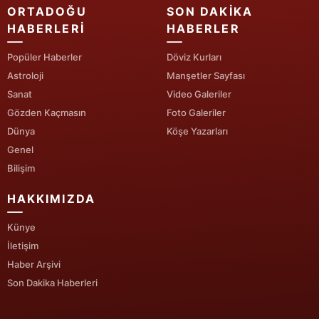
ORTADOĞU
SON DAKIKA
Yozgat
HABERLERI
HABERLER
Zonguldak
Popüler Haberler
Döviz Kurları
Astroloji
Manşetler Sayfası
Aksaray
Sanat
Video Galeriler
Gözden Kaçmasın
Foto Galeriler
Bayburt
Dünya
Köşe Yazarları
Karaman
Genel
Bilişim
Kırıkkale
HAKKIMIZDA
Batman
Künye
Şırnak
İletişim
Bartın
Haber Arşivi
Son Dakika Haberleri
Ardahan
Iğdır