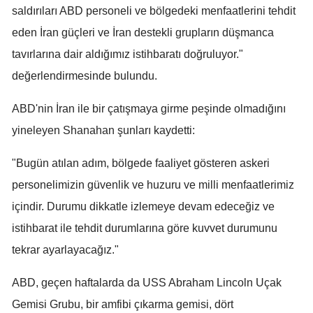
saldırıları ABD personeli ve bölgedeki menfaatlerini tehdit
Mersin
eden İran güçleri ve İran destekli grupların düşmanca
İstanbul
tavırlarına dair aldığımız istihbaratı doğruluyor."
değerlendirmesinde bulundu.
İzmir
Kars
ABD'nin İran ile bir çatışmaya girme peşinde olmadığını
yineleyen Shanahan şunları kaydetti:
Kastamonu
Kayseri
"Bugün atılan adım, bölgede faaliyet gösteren askeri
personelimizin güvenlik ve huzuru ve milli menfaatlerimiz
Kırklareli
içindir. Durumu dikkatle izlemeye devam edeceğiz ve
Kırşehir
istihbarat ile tehdit durumlarına göre kuvvet durumunu
Kocaeli
tekrar ayarlayacağız."
Konya
ABD, geçen haftalarda da USS Abraham Lincoln Uçak
Gemisi Grubu, bir amfibi çıkarma gemisi, dört
Kütahya