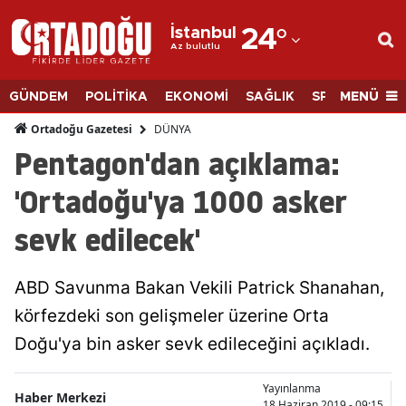
İstanbul
24
°
Az bulutlu
Adana
Adıyaman
MENÜ
GÜNDEM
POLİTİKA
EKONOMİ
SAĞLIK
SPOR
BİLİM
Afyonkarahisar
DÜNYA
Ortadoğu Gazetesi
Pentagon'dan açıklama:
Ağrı
'Ortadoğu'ya 1000 asker
Amasya
sevk edilecek'
Ankara
Antalya
ABD Savunma Bakan Vekili Patrick Shanahan,
Artvin
körfezdeki son gelişmeler üzerine Orta
Doğu'ya bin asker sevk edileceğini açıkladı.
Aydın
Balıkesir
Yayınlanma
Haber Merkezi
18 Haziran 2019 - 09:15