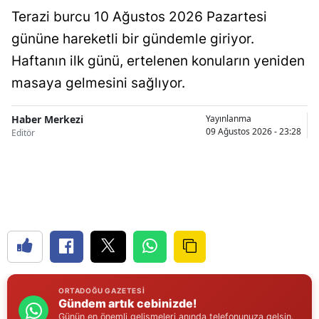
Terazi burcu 10 Ağustos 2026 Pazartesi
Samsun
gününe hareketli bir gündemle giriyor.
Siirt
Haftanın ilk günü, ertelenen konuların yeniden
masaya gelmesini sağlıyor.
Sinop
Sivas
Haber Merkezi
Yayınlanma
09 Ağustos 2026 - 23:28
Editör
Tekirdağ
Tokat
Trabzon
Tunceli
Şanlıurfa
Uşak
ORTADOĞU GAZETESI
Gündem artık cebinizde!
Van
Günün en önemli gelişmeleri anında telefonunuza gelsin.