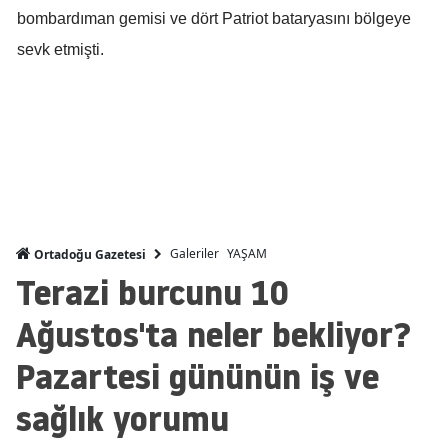
bombardıman gemisi ve dört Patriot bataryasını bölgeye
Malatya
sevk etmişti.
Manisa
Kahramanmaraş
Mardin
Muğla
Muş
Galeriler
YAŞAM
Ortadoğu Gazetesi
Nevşehir
Terazi burcunu 10
Niğde
Ağustos'ta neler bekliyor?
Ordu
Pazartesi gününün iş ve
Rize
sağlık yorumu
Sakarya