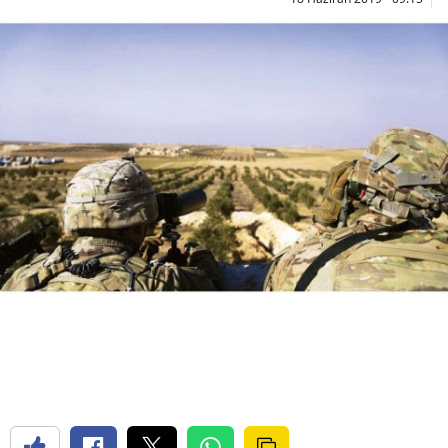
Bilecik
Bingöl
Bitlis
Bolu
Burdur
Bursa
Çanakkale
Çankırı
Çorum
Denizli
Diyarbakır