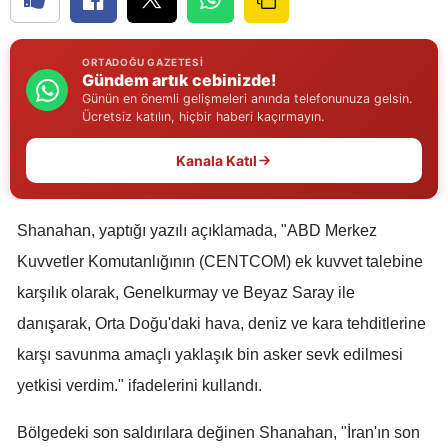
Edirne
ORTADOĞU GAZETESI
Elazığ
Gündem artık cebinizde!
Günün en önemli gelişmeleri anında telefonunuza gelsin.
Erzincan
Ücretsiz katılın, hiçbir haberi kaçırmayın.
Erzurum
Kanala Katıl
Eskişehir
Gaziantep
Shanahan, yaptığı yazılı açıklamada, "ABD Merkez
Kuvvetler Komutanlığının (CENTCOM) ek kuvvet talebine
Giresun
karşılık olarak, Genelkurmay ve Beyaz Saray ile
Gümüşhane
danışarak, Orta Doğu'daki hava, deniz ve kara tehditlerine
Hakkari
karşı savunma amaçlı yaklaşık bin asker sevk edilmesi
yetkisi verdim." ifadelerini kullandı.
Hatay
Bölgedeki son saldırılara değinen Shanahan, "İran'ın son
Isparta