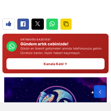
Samsun
Siirt
Sinop
Sivas
ORTADOĞU GAZETESI
Gündem artık cebinizde!
Günün en önemli gelişmeleri anında telefonunuza gelsin.
Tekirdağ
Ücretsiz katılın, hiçbir haberi kaçırmayın.
Tokat
Kanala Katıl
Trabzon
Tunceli
Şanlıurfa
Uşak
Van