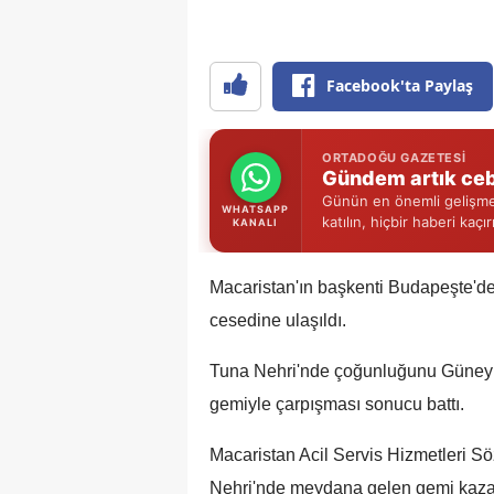
Facebook'ta Paylaş
ORTADOĞU GAZETESI
Gündem artık ceb
Günün en önemli gelişmel
WHATSAPP
katılın, hiçbir haberi kaçı
KANALI
Macaristan'ın başkenti Budapeşte'd
cesedine ulaşıldı.
Tuna Nehri'nde çoğunluğunu Güney Ko
gemiyle çarpışması sonucu battı.
Macaristan Acil Servis Hizmetleri S
Nehri'nde meydana gelen gemi kazasın