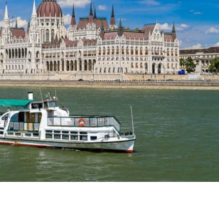
Bilecik
Bingöl
Hekimhan
Bahçelievle
Bitlis
Belediye Başkanı
kentsel dö
Bolu
Yıldırım YENİ
kazısında ta
Parti'ye katıldı
bulgulara r..
Burdur
Bursa
Çanakkale
Çankırı
Çorum
Denizli
Diyarbakır