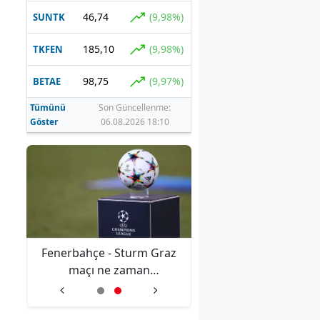
46,74
(9,98%)
SUNTK
185,10
(9,98%)
TKFEN
98,75
(9,97%)
BETAE
Tümünü
Son Güncellenme:
Göster
06.08.2026 18:10
:
Fenerbahçe - Sturm Graz
DEM Partili Bakırh
tik
maçı ne zaman
"Kürt sorunu demokr
oynanacak, Şampiyonlar
yollarla çözülmeli
Ligi 3. eleme turunda