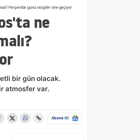
program nasıl? Haftanın
eşleşmeleri belli oldu
lmalı? Perşembe günü sezgiler öne geçiyor
os'ta ne
malı?
or
tli bir gün olacak.
ir atmosfer var.
Abone Ol