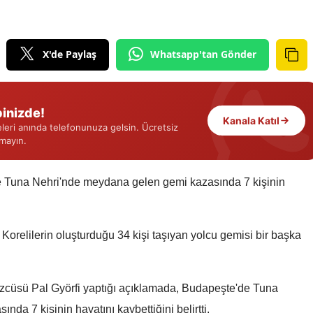
Edirne
Elazığ
X'de Paylaş
Whatsapp'tan Gönder
Erzincan
Erzurum
inizde!
Kanala Katıl
eri anında telefonunuza gelsin. Ücretsiz
Eskişehir
rmayın.
Gaziantep
e Tuna Nehri'nde meydana gelen gemi kazasında 7 kişinin
Giresun
Gümüşhane
relilerin oluşturduğu 34 kişi taşıyan yolcu gemisi bir başka
Hakkari
Hatay
özcüsü Pal Györfi yaptığı açıklamada, Budapeşte'de Tuna
Isparta
da 7 kişinin hayatını kaybettiğini belirtti.