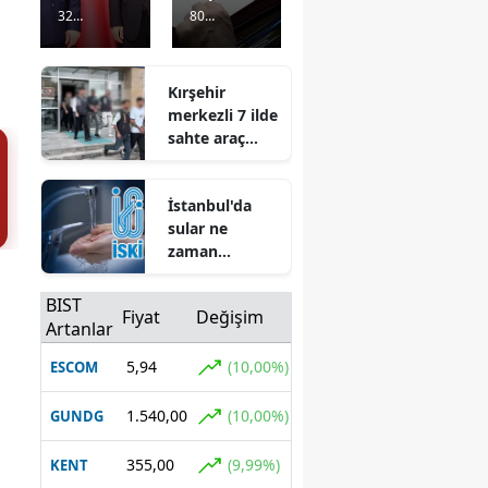
Naci
ı
32
80
Yalçınka
kararları
Görüntülenm
Görüntülenm
ya
açıklandı
e
1 gün önce
e
1 gün önce
göreve
: Hava
Kırşehir
başladı
Kuvvetle
merkezli 7 ilde
ri
sahte araç
Komuta
kiralama
nı Rafet
operasyonu: 5
Dalkıran
İstanbul'da
şüpheli
oldu
sular ne
gözaltına
zaman
alındı
kesilecek,
hangi
BIST
Fiyat
Değişim
mahalleler
Artanlar
susuz
kalacak? 20
5,94
(10,00%)
ESCOM
saatlik kesinti
için gün verildi
1.540,00
(10,00%)
GUNDG
355,00
(9,99%)
KENT