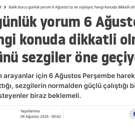
program nasıl? Haftanın
eşleşmeleri belli oldu
M
Balık burcu günlük yorum 6 Ağustos'ta ne söylüyor, hangi konuda dikkatli o
Malatya
günlük yorum 6 Ağust
Manisa
ngi konuda dikkatli ol
Kahramanmaraş
Mardin
nü sezgiler öne geçiy
Muğla
Muş
 arayanlar için 6 Ağustos Perşembe hareke
Nevşehir
ğı, sezgilerin normalden güçlü çalıştığı b
isteyenler biraz beklemeli.
Niğde
Ordu
Yayınlanma
06 Ağustos 2026 - 00:42
Rize
Sakarya