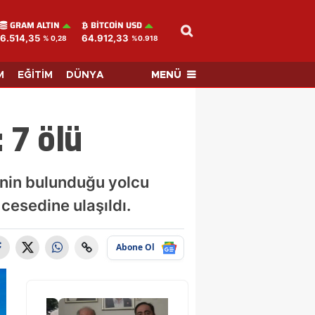
GRAM ALTIN
BITCOIN USD
6.514,35
64.912,33
% 0,28
%0.918
MENÜ
M
EĞİTİM
DÜNYA
 7 ölü
inin bulunduğu yolcu
cesedine ulaşıldı.
Abone Ol