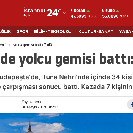
DOLAR
EURO
İstanbul
24
°
47,5999
55,0896
Açık
%0.05
%0.11
Adana
Adıyaman
AĞLIK
SPOR
BİLİM-TEKNOLOJİ
KÜLTÜR-SANAT
YAŞA
Afyonkarahisar
hri'nde yolcu gemisi battı: 7 ölü
de yolcu gemisi battı:
Ağrı
Amasya
udapeşte'de, Tuna Nehri'nde içinde 34 kiş
Ankara
 çarpışması sonucu battı. Kazada 7 kişinin 
Antalya
Yayınlanma
Artvin
30 Mayıs 2019 - 09:13
Aydın
Balıkesir