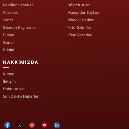
Popüler Haberler
Döviz Kurları
Yozgat
Astroloji
Manşetler Sayfası
Sanat
Video Galeriler
Zonguldak
Gözden Kaçmasın
Foto Galeriler
Aksaray
Dünya
Köşe Yazarları
Genel
Bayburt
Bilişim
Karaman
HAKKIMIZDA
Kırıkkale
Künye
Batman
İletişim
Haber Arşivi
Şırnak
Son Dakika Haberleri
Bartın
Ardahan
Iğdır