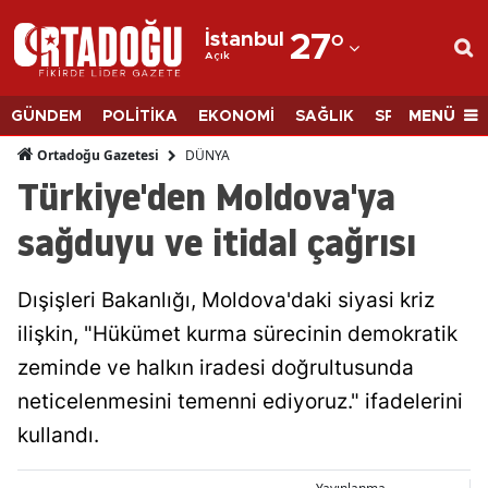
İstanbul
27
°
Açık
Adana
Adıyaman
MENÜ
GÜNDEM
POLİTİKA
EKONOMİ
SAĞLIK
SPOR
BİLİM
Afyonkarahisar
DÜNYA
Ortadoğu Gazetesi
Türkiye'den Moldova'ya
Ağrı
sağduyu ve itidal çağrısı
Amasya
Ankara
Dışişleri Bakanlığı, Moldova'daki siyasi kriz
ilişkin, "Hükümet kurma sürecinin demokratik
Antalya
zeminde ve halkın iradesi doğrultusunda
Artvin
neticelenmesini temenni ediyoruz." ifadelerini
Aydın
kullandı.
Balıkesir