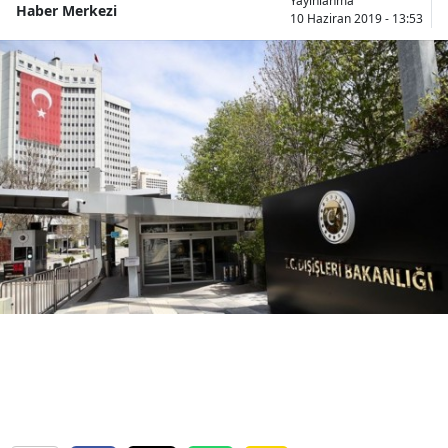
Yayınlanma
Haber Merkezi
10 Haziran 2019 - 13:53
Bilecik
Bingöl
Bitlis
Bolu
Burdur
Bursa
Çanakkale
Çankırı
Çorum
Denizli
Diyarbakır