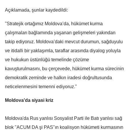
Mersin
Açıklamada, şunlar kaydedildi:
İstanbul
"Stratejik ortağımız Moldova’da, hükümet kurma
İzmir
çalışmaları bağlamında yaşanan gelişmeleri yakından
takip ediyoruz. Moldova’daki mevcut durumun, sağduyulu
Kars
ve itidalli bir yaklaşımla, taraflar arasında diyalog yoluyla
Kastamonu
ve hukukun üstünlüğü temelinde çözüme
Kayseri
kavuşturulmasını, bu çerçevede, hükümet kurma sürecinin
demokratik zeminde ve halkın iradesi doğrultusunda
Kırklareli
neticelenmesini temenni ediyoruz."
Kırşehir
Moldova'da siyasi kriz
Kocaeli
Konya
Moldova'da Rus yanlısı Sosyalist Parti ile Batı yanlısı sağ
Kütahya
blok "ACUM DA şi PAS"ın koalisyon hükümeti kurmasının