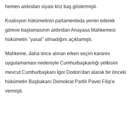
hemen ardından siyasi kriz baş göstermişti.
Malatya
Koalisyon hükümetinin parlamentoda yemin ederek
Manisa
göreve başlamasının ardından Anayasa Mahkemesi
Kahramanmaraş
hükümetin "yasal" olmadığını açıklamıştı.
Mardin
Mahkeme, daha önce alınan erken seçim kararını
Muğla
uygulamaması nedeniyle Cumhurbaşkanlığı yetkisini
Muş
mevcut Cumhurbaşkanı İgor Dodon'dan alarak bir önceki
hükümetin Başbakanı Demokrat Partili Pavel Filip'e
Nevşehir
vermişti.
Niğde
Ordu
Rize
Sakarya