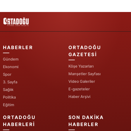
Samsun
Siirt
Sinop
Sivas
HABERLER
ORTADOĞU
GAZETESI
Tekirdağ
Gündem
Köşe Yazarları
Ekonomi
Tokat
Manşetler Sayfası
Spor
Video Galeriler
Trabzon
3. Sayfa
E-gazeteler
Sağlık
Tunceli
Haber Arşivi
Politika
Eğitim
Şanlıurfa
ORTADOĞU
SON DAKIKA
Uşak
HABERLERI
HABERLER
Van