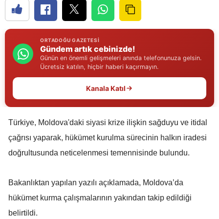
Edirne
Elazığ
ORTADOĞU GAZETESI
Gündem artık cebinizde!
Erzincan
Günün en önemli gelişmeleri anında telefonunuza gelsin.
Ücretsiz katılın, hiçbir haberi kaçırmayın.
Erzurum
Kanala Katıl
Eskişehir
Gaziantep
Türkiye, Moldova'daki siyasi krize ilişkin sağduyu ve itidal
Giresun
çağrısı yaparak, hükümet kurulma sürecinin halkın iradesi
Gümüşhane
doğrultusunda neticelenmesi temennisinde bulundu.
Hakkari
Bakanlıktan yapılan yazılı açıklamada, Moldova’da
Hatay
hükümet kurma çalışmalarının yakından takip edildiği
Isparta
belirtildi.