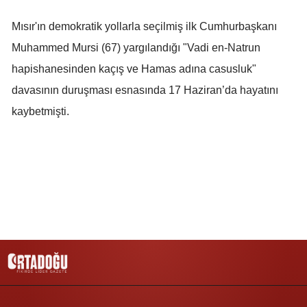
Yozgat
Mısır'ın demokratik yollarla seçilmiş ilk Cumhurbaşkanı
Muhammed Mursi (67) yargılandığı "Vadi en-Natrun
Zonguldak
hapishanesinden kaçış ve Hamas adına casusluk"
Aksaray
davasının duruşması esnasında 17 Haziran’da hayatını
Bayburt
kaybetmişti.
Karaman
Kırıkkale
Batman
Şırnak
Bartın
Ardahan
Iğdır