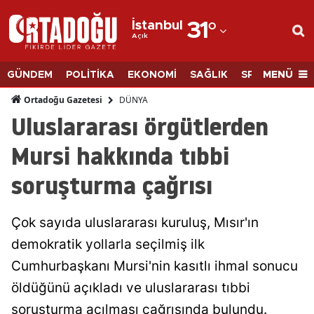
İstanbul
31
°
Açık
Adana
Adıyaman
MENÜ
GÜNDEM
POLİTİKA
EKONOMİ
SAĞLIK
SPOR
BİLİM
Afyonkarahisar
DÜNYA
Ortadoğu Gazetesi
Uluslararası örgütlerden
Ağrı
Mursi hakkında tıbbi
Amasya
soruşturma çağrısı
Ankara
Antalya
Çok sayıda uluslararası kuruluş, Mısır'ın
Artvin
demokratik yollarla seçilmiş ilk
Cumhurbaşkanı Mursi'nin kasıtlı ihmal sonucu
Aydın
öldüğünü açıkladı ve uluslararası tıbbi
Balıkesir
soruşturma açılması çağrısında bulundu.