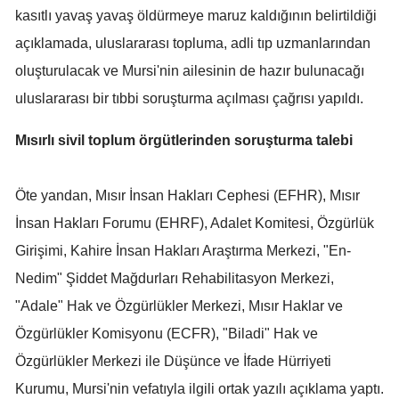
kasıtlı yavaş yavaş öldürmeye maruz kaldığının belirtildiği
Malatya
açıklamada, uluslararası topluma, adli tıp uzmanlarından
Manisa
oluşturulacak ve Mursi'nin ailesinin de hazır bulunacağı
uluslararası bir tıbbi soruşturma açılması çağrısı yapıldı.
Kahramanmaraş
Mardin
Mısırlı sivil toplum örgütlerinden soruşturma talebi
Muğla
Öte yandan, Mısır İnsan Hakları Cephesi (EFHR), Mısır
Muş
İnsan Hakları Forumu (EHRF), Adalet Komitesi, Özgürlük
Nevşehir
Girişimi, Kahire İnsan Hakları Araştırma Merkezi, "En-
Nedim" Şiddet Mağdurları Rehabilitasyon Merkezi,
Niğde
"Adale" Hak ve Özgürlükler Merkezi, Mısır Haklar ve
Ordu
Özgürlükler Komisyonu (ECFR), "Biladi" Hak ve
Rize
Özgürlükler Merkezi ile Düşünce ve İfade Hürriyeti
Kurumu, Mursi'nin vefatıyla ilgili ortak yazılı açıklama yaptı.
Sakarya