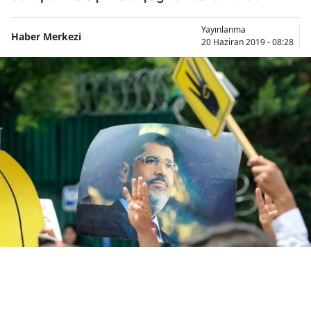
Bilecik
Yayınlanma
Haber Merkezi
20 Haziran 2019 - 08:28
Bingöl
Bitlis
Bolu
Burdur
Bursa
Çanakkale
Çankırı
Çorum
Denizli
Diyarbakır