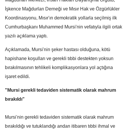
Mersin
İşkence Mağdurları Derneği ve Mısır Hak ve Özgürlükler
Koordinasyonu, Mısır'ın demokratik yollarla seçilmiş ilk
İstanbul
Cumhurbaşkanı Muhammed Mursi'nin vefatıyla ilgili ortak
İzmir
yazılı açıklama yaptı.
Kars
Açıklamada, Mursi'nin şeker hastası olduğuna, kötü
Kastamonu
hapishane koşulları ve gerekli tıbbi destekten yoksun
Kayseri
bırakılmasının tehlikeli komplikasyonlara yol açtığına
işaret edildi.
Kırklareli
"Mursi gerekli tedaviden sistematik olarak mahrum
Kırşehir
bırakıldı"
Kocaeli
Konya
Mursi'nin gerekli tedaviden sistematik olarak mahrum
bırakıldığı ve tutuklandığı andan itibaren tıbbi ihmal ve
Kütahya