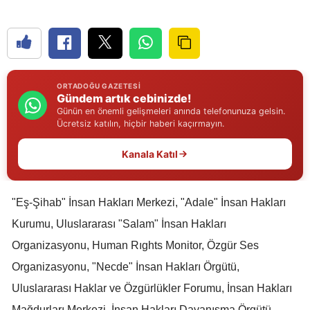
Edirne
Elazığ
Erzincan
ORTADOĞU GAZETESI
Gündem artık cebinizde!
Erzurum
Günün en önemli gelişmeleri anında telefonunuza gelsin.
Ücretsiz katılın, hiçbir haberi kaçırmayın.
Eskişehir
Kanala Katıl
Gaziantep
Giresun
"Eş-Şihab" İnsan Hakları Merkezi, "Adale" İnsan Hakları
Gümüşhane
Kurumu, Uluslararası "Salam" İnsan Hakları
Hakkari
Organizasyonu, Human Rıghts Monitor, Özgür Ses
Organizasyonu, "Necde" İnsan Hakları Örgütü,
Hatay
Uluslararası Haklar ve Özgürlükler Forumu, İnsan Hakları
Isparta
Mağdurları Merkezi, İnsan Hakları Dayanışma Örgütü,