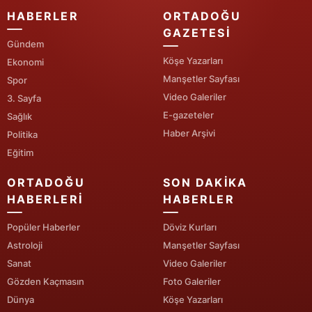
HABERLER
ORTADOĞU
Yalova
GAZETESI
Gündem
Karabük
Köşe Yazarları
Ekonomi
Manşetler Sayfası
Spor
Kilis
Video Galeriler
3. Sayfa
Osmaniye
E-gazeteler
Sağlık
Haber Arşivi
Politika
Düzce
Eğitim
ORTADOĞU
SON DAKIKA
HABERLERI
HABERLER
Popüler Haberler
Döviz Kurları
Astroloji
Manşetler Sayfası
Sanat
Video Galeriler
Gözden Kaçmasın
Foto Galeriler
Dünya
Köşe Yazarları