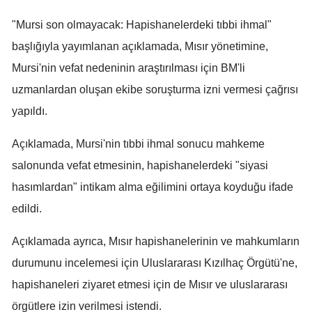
Samsun
"Mursi son olmayacak: Hapishanelerdeki tıbbi ihmal"
başlığıyla yayımlanan açıklamada, Mısır yönetimine,
Siirt
Mursi'nin vefat nedeninin araştırılması için BM'li
Sinop
uzmanlardan oluşan ekibe soruşturma izni vermesi çağrısı
Sivas
yapıldı.
Tekirdağ
Açıklamada, Mursi'nin tıbbi ihmal sonucu mahkeme
salonunda vefat etmesinin, hapishanelerdeki "siyasi
Tokat
hasımlardan" intikam alma eğilimini ortaya koyduğu ifade
Trabzon
edildi.
Tunceli
Açıklamada ayrıca, Mısır hapishanelerinin ve mahkumların
Şanlıurfa
durumunu incelemesi için Uluslararası Kızılhaç Örgütü'ne,
Uşak
hapishaneleri ziyaret etmesi için de Mısır ve uluslararası
örgütlere izin verilmesi istendi.
Van