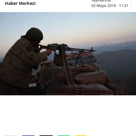
Yayınlanma
Haber Merkezi
02 Mayıs 2019 - 11:31
Bilecik
Bingöl
Bitlis
Bolu
Burdur
Bursa
Çanakkale
Çankırı
Çorum
Denizli
Diyarbakır