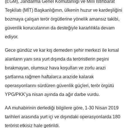
(EGM), Jandarma Genel Komutanlığı ve Milli İstihbarat
Mersin
Teşkilatı (MİT) Başkanlığının, ülkenin huzur ve kardeşliğini
bozmaya çalışan terör örgütlerine yönelik amansız takibi,
İstanbul
güvenlik korucularının da desteğiyle kararlılıkla devam
İzmir
ediyor.
Kars
Gece gündüz ve kar kış demeden şehir merkezi ile kırsal
Kastamonu
alanların yanı sıra yurt dışında da teröristlerin peşini
Kayseri
bırakmayan, olumsuz hava koşulları ve zorlu arazi
şartlarına rağmen haftalarca arazide kalarak
Kırklareli
operasyonlarını sürdüren güvenlik güçleri, terör örgütü
Kırşehir
YPG/PKK'ya nisan ayında da ağır darbe vurdu.
Kocaeli
AA muhabirinin derlediği bilgilere göre, 1-30 Nisan 2019
Konya
tarihleri arasında yurt içi ve dışındaki operasyonlarda 180
Kütahya
terörist etkisiz hale getirildi.