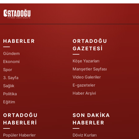
HABERLER
ORTADOĞU
GAZETESI
Gündem
Köşe Yazarları
Ekonomi
Manşetler Sayfası
Spor
Video Galeriler
3. Sayfa
E-gazeteler
Sağlık
Haber Arşivi
Politika
Eğitim
ORTADOĞU
SON DAKIKA
HABERLERI
HABERLER
Popüler Haberler
Döviz Kurları