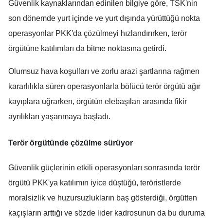
Güvenlik kaynaklarından edinilen bilgiye göre, TSK'nin
Samsun
son dönemde yurt içinde ve yurt dışında yürüttüğü nokta
operasyonlar PKK'da çözülmeyi hızlandırırken, terör
Siirt
örgütüne katılımları da bitme noktasına getirdi.
Sinop
Olumsuz hava koşulları ve zorlu arazi şartlarına rağmen
Sivas
kararlılıkla süren operasyonlarla bölücü terör örgütü ağır
Tekirdağ
kayıplara uğrarken, örgütün elebaşıları arasında fikir
Tokat
ayrılıkları yaşanmaya başladı.
Trabzon
Terör örgütünde çözülme sürüyor
Tunceli
Güvenlik güçlerinin etkili operasyonları sonrasında terör
Şanlıurfa
örgütü PKK'ya katılımın iyice düştüğü, teröristlerde
Uşak
moralsizlik ve huzursuzlukların baş gösterdiği, örgütten
kaçışların arttığı ve sözde lider kadrosunun da bu duruma
Van