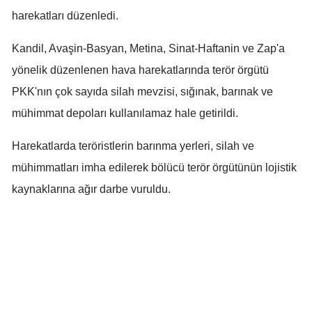
harekatları düzenledi.
Yalova
Kandil, Avaşin-Basyan, Metina, Sinat-Haftanin ve Zap'a
Karabük
yönelik düzenlenen hava harekatlarında terör örgütü
Kilis
PKK'nın çok sayıda silah mevzisi, sığınak, barınak ve
Osmaniye
mühimmat depoları kullanılamaz hale getirildi.
Düzce
Harekatlarda teröristlerin barınma yerleri, silah ve
mühimmatları imha edilerek bölücü terör örgütünün lojistik
kaynaklarına ağır darbe vuruldu.