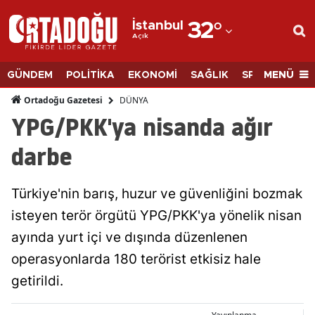
İstanbul
32
°
Açık
Adana
Adıyaman
MENÜ
GÜNDEM
POLİTİKA
EKONOMİ
SAĞLIK
SPOR
BİLİM
Afyonkarahisar
DÜNYA
Ortadoğu Gazetesi
YPG/PKK'ya nisanda ağır
Ağrı
darbe
Amasya
Ankara
Türkiye'nin barış, huzur ve güvenliğini bozmak
isteyen terör örgütü YPG/PKK'ya yönelik nisan
Antalya
ayında yurt içi ve dışında düzenlenen
Artvin
operasyonlarda 180 terörist etkisiz hale
Aydın
getirildi.
Balıkesir