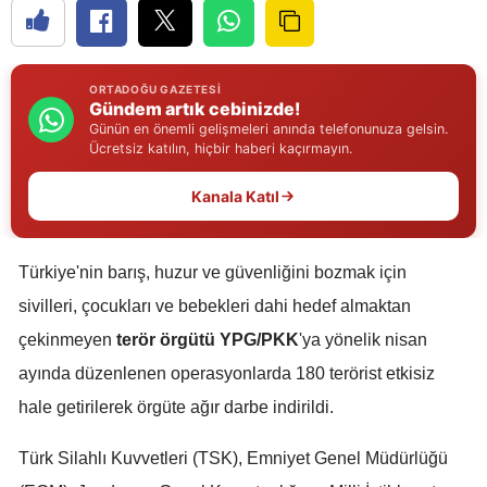
Edirne
Elazığ
ORTADOĞU GAZETESI
Gündem artık cebinizde!
Erzincan
Günün en önemli gelişmeleri anında telefonunuza gelsin.
Ücretsiz katılın, hiçbir haberi kaçırmayın.
Erzurum
Kanala Katıl
Eskişehir
Gaziantep
Türkiye'nin barış, huzur ve güvenliğini bozmak için
Giresun
sivilleri, çocukları ve bebekleri dahi hedef almaktan
Gümüşhane
çekinmeyen
terör örgütü
YPG/PKK
'ya yönelik nisan
ayında düzenlenen operasyonlarda 180 terörist etkisiz
Hakkari
hale getirilerek örgüte ağır darbe indirildi.
Hatay
Türk Silahlı Kuvvetleri (TSK), Emniyet Genel Müdürlüğü
Isparta