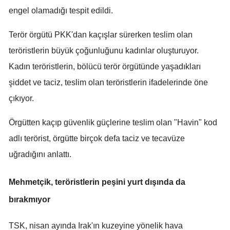
engel olamadığı tespit edildi.
Yozgat
Terör örgütü PKK'dan kaçışlar sürerken teslim olan
Zonguldak
teröristlerin büyük çoğunluğunu kadınlar oluşturuyor.
Aksaray
Kadın teröristlerin, bölücü terör örgütünde yaşadıkları
Bayburt
şiddet ve taciz, teslim olan teröristlerin ifadelerinde öne
çıkıyor.
Karaman
Örgütten kaçıp güvenlik güçlerine teslim olan "Havin" kod
Kırıkkale
adlı terörist, örgütte birçok defa taciz ve tecavüze
Batman
uğradığını anlattı.
Şırnak
Mehmetçik, teröristlerin peşini yurt dışında da
Bartın
bırakmıyor
Ardahan
TSK, nisan ayında Irak'ın kuzeyine yönelik hava
Iğdır