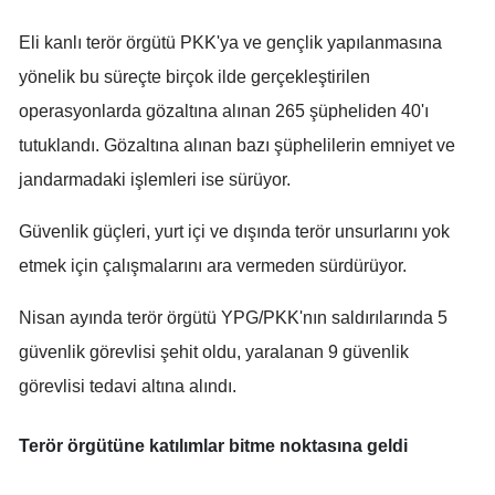
Malatya
Eli kanlı terör örgütü PKK'ya ve gençlik yapılanmasına
yönelik bu süreçte birçok ilde gerçekleştirilen
Manisa
operasyonlarda gözaltına alınan 265 şüpheliden 40'ı
Kahramanmaraş
tutuklandı. Gözaltına alınan bazı şüphelilerin emniyet ve
Mardin
jandarmadaki işlemleri ise sürüyor.
Muğla
Güvenlik güçleri, yurt içi ve dışında terör unsurlarını yok
Muş
etmek için çalışmalarını ara vermeden sürdürüyor.
Nevşehir
Nisan ayında terör örgütü YPG/PKK'nın saldırılarında 5
Niğde
güvenlik görevlisi şehit oldu, yaralanan 9 güvenlik
görevlisi tedavi altına alındı.
Ordu
Rize
Terör örgütüne katılımlar bitme noktasına geldi
Sakarya