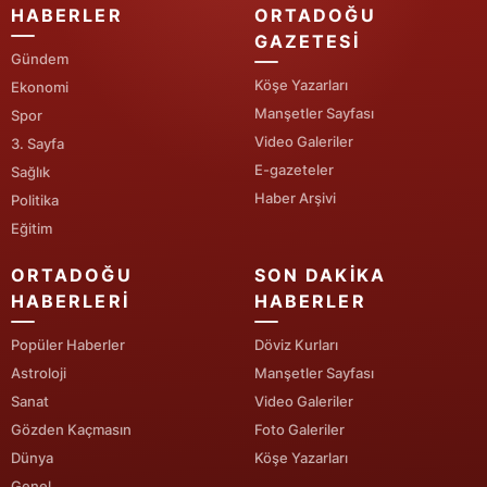
HABERLER
ORTADOĞU
GAZETESI
Gündem
Köşe Yazarları
Ekonomi
Manşetler Sayfası
Spor
Video Galeriler
3. Sayfa
E-gazeteler
Sağlık
Haber Arşivi
Politika
Eğitim
ORTADOĞU
SON DAKIKA
HABERLERI
HABERLER
Popüler Haberler
Döviz Kurları
Astroloji
Manşetler Sayfası
Sanat
Video Galeriler
Gözden Kaçmasın
Foto Galeriler
Dünya
Köşe Yazarları
Genel