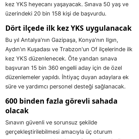
kez YKS heyecanı yaşayacak. Sınava 50 yaş ve
Samsun
üzerindeki 20 bin 158 kişi de başvurdu.
Siirt
Dört ilçede ilk kez YKS uygulanacak
Sinop
Bu yıl Antalya'nın Gazipaşa, Konya'nın Ilgın,
Sivas
Aydın'ın Kuşadası ve Trabzon'un Of ilçelerinde ilk
kez YKS düzenlenecek. Öte yandan sınava
Tekirdağ
başvuran 15 bin 360 engelli aday için de özel
Tokat
düzenlemeler yapıldı. İhtiyaç duyan adaylara ek
süre ve yardımcı personel desteği sağlanacak.
Trabzon
600 binden fazla görevli sahada
Tunceli
olacak
Şanlıurfa
Sınavın güvenli ve sorunsuz şekilde
Uşak
gerçekleştirilebilmesi amacıyla üç oturum
Van