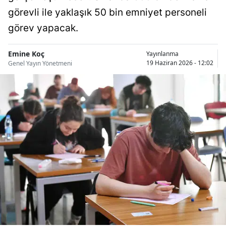
Bilecik
görevli ile yaklaşık 50 bin emniyet personeli
görev yapacak.
Bingöl
Bitlis
Emine Koç
Yayınlanma
19 Haziran 2026 - 12:02
Genel Yayın Yönetmeni
Bolu
Burdur
Bursa
Çanakkale
Çankırı
Çorum
Denizli
Diyarbakır