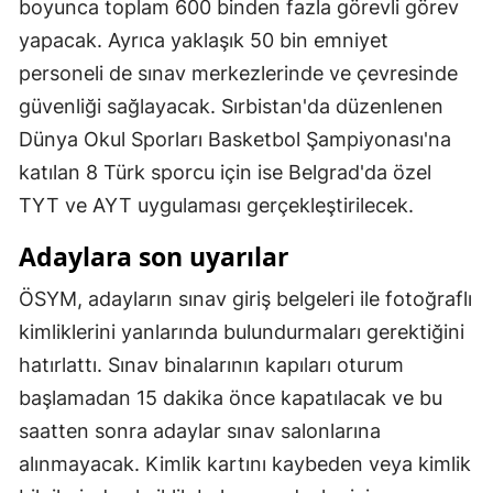
boyunca toplam 600 binden fazla görevli görev
yapacak. Ayrıca yaklaşık 50 bin emniyet
Yozgat
personeli de sınav merkezlerinde ve çevresinde
Zonguldak
güvenliği sağlayacak. Sırbistan'da düzenlenen
Aksaray
Dünya Okul Sporları Basketbol Şampiyonası'na
katılan 8 Türk sporcu için ise Belgrad'da özel
Bayburt
TYT ve AYT uygulaması gerçekleştirilecek.
Karaman
Adaylara son uyarılar
Kırıkkale
ÖSYM, adayların sınav giriş belgeleri ile fotoğraflı
Batman
kimliklerini yanlarında bulundurmaları gerektiğini
Şırnak
hatırlattı. Sınav binalarının kapıları oturum
başlamadan 15 dakika önce kapatılacak ve bu
Bartın
saatten sonra adaylar sınav salonlarına
Ardahan
alınmayacak. Kimlik kartını kaybeden veya kimlik
Iğdır