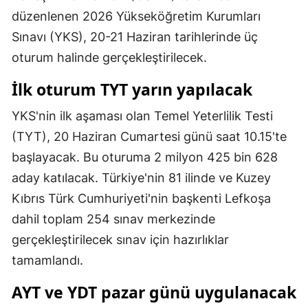
düzenlenen 2026 Yükseköğretim Kurumları
Mersin
Sınavı (YKS), 20-21 Haziran tarihlerinde üç
İstanbul
oturum halinde gerçekleştirilecek.
İzmir
İlk oturum TYT yarın yapılacak
Kars
YKS'nin ilk aşaması olan Temel Yeterlilik Testi
Kastamonu
(TYT), 20 Haziran Cumartesi günü saat 10.15'te
başlayacak. Bu oturuma 2 milyon 425 bin 628
Kayseri
aday katılacak. Türkiye'nin 81 ilinde ve Kuzey
Kırklareli
Kıbrıs Türk Cumhuriyeti'nin başkenti Lefkoşa
Kırşehir
dahil toplam 254 sınav merkezinde
gerçekleştirilecek sınav için hazırlıklar
Kocaeli
tamamlandı.
Konya
AYT ve YDT pazar günü uygulanacak
Kütahya