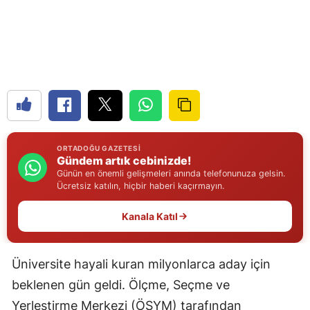
Edirne
Elazığ
Erzincan
Erzurum
Eskişehir
ORTADOĞU GAZETESI
Gaziantep
Gündem artık cebinizde!
Günün en önemli gelişmeleri anında telefonunuza gelsin.
Ücretsiz katılın, hiçbir haberi kaçırmayın.
Giresun
Gümüşhane
Kanala Katıl
Hakkari
Üniversite hayali kuran milyonlarca aday için
Hatay
beklenen gün geldi. Ölçme, Seçme ve
Isparta
Yerleştirme Merkezi (ÖSYM) tarafından