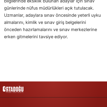
bilgilerinde eksiklik bulunan adaylar için sınav
günlerinde nüfus müdürlükleri açık tutulacak.
Yalova
Uzmanlar, adaylara sınav öncesinde yeterli uyku
Karabük
almalarını, kimlik ve sınav giriş belgelerini
Kilis
önceden hazırlamalarını ve sınav merkezlerine
erken gitmelerini tavsiye ediyor.
Osmaniye
Düzce