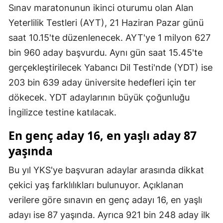
Sınav maratonunun ikinci oturumu olan Alan
Malatya
Yeterlilik Testleri (AYT), 21 Haziran Pazar günü
Manisa
saat 10.15'te düzenlenecek. AYT'ye 1 milyon 627
bin 960 aday başvurdu. Aynı gün saat 15.45'te
Kahramanmaraş
gerçekleştirilecek Yabancı Dil Testi'nde (YDT) ise
Mardin
203 bin 639 aday üniversite hedefleri için ter
dökecek. YDT adaylarının büyük çoğunluğu
Muğla
İngilizce testine katılacak.
Muş
En genç aday 16, en yaşlı aday 87
Nevşehir
yaşında
Niğde
Bu yıl YKS'ye başvuran adaylar arasında dikkat
Ordu
çekici yaş farklılıkları bulunuyor. Açıklanan
Rize
verilere göre sınavın en genç adayı 16, en yaşlı
adayı ise 87 yaşında. Ayrıca 921 bin 248 aday ilk
Sakarya