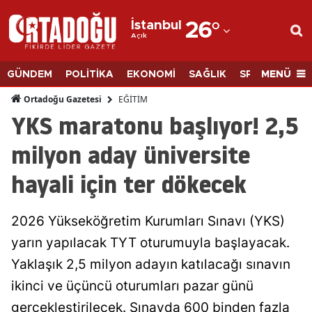
İstanbul
26
°
Açık
Adana
Adıyaman
MENÜ
GÜNDEM
POLİTİKA
EKONOMİ
SAĞLIK
SPOR
BİLİM
Afyonkarahisar
EĞİTİM
Ortadoğu Gazetesi
YKS maratonu başlıyor! 2,5
Ağrı
milyon aday üniversite
Amasya
hayali için ter dökecek
Ankara
Antalya
2026 Yükseköğretim Kurumları Sınavı (YKS)
Artvin
yarın yapılacak TYT oturumuyla başlayacak.
Yaklaşık 2,5 milyon adayın katılacağı sınavın
Aydın
ikinci ve üçüncü oturumları pazar günü
Balıkesir
gerçekleştirilecek. Sınavda 600 binden fazla