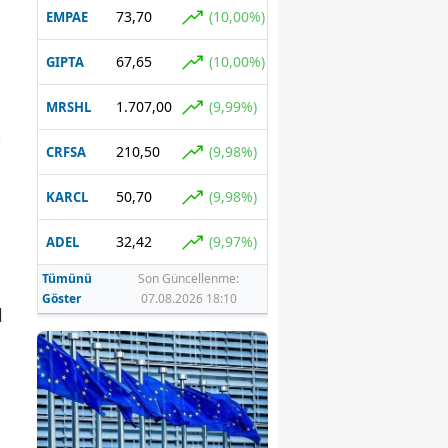
73,70
(10,00%)
EMPAE
67,65
(10,00%)
GIPTA
1.707,00
(9,99%)
MRSHL
k
210,50
(9,98%)
CRFSA
50,70
(9,98%)
KARCL
32,42
(9,97%)
ADEL
Tümünü
Son Güncellenme:
Göster
07.08.2026 18:10
l