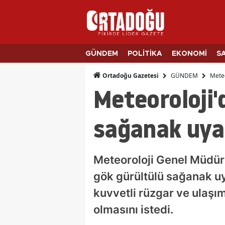
GÜNDEM
POLİTİKA
EKONOMİ
S
GÜNDEM
Meteo
Ortadoğu Gazetesi
Meteoroloji'
sağanak uyar
Meteoroloji Genel Müdürl
gök gürültülü sağanak uya
kuvvetli rüzgar ve ulaşı
olmasını istedi.