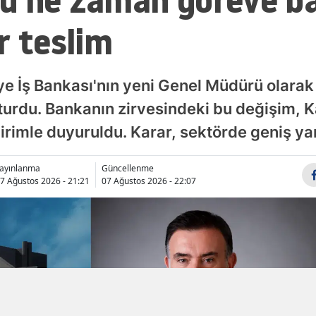
ü ne zaman göreve b
Samsun
r teslim
Siirt
Sinop
ye İş Bankası'nın yeni Genel Müdürü olarak
urdu. Bankanın zirvesindeki bu değişim,
Sivas
dirimle duyuruldu. Karar, sektörde geniş ya
Tekirdağ
Tokat
ayınlanma
Güncellenme
7 Ağustos 2026 - 21:21
07 Ağustos 2026 - 22:07
Trabzon
Tunceli
Şanlıurfa
Uşak
Van