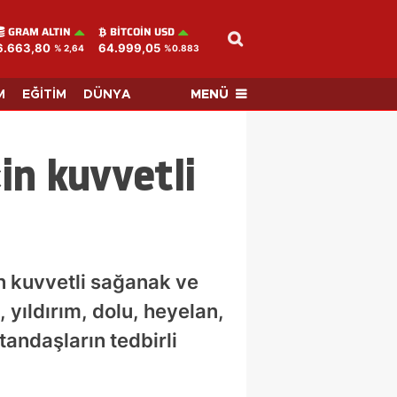
GRAM ALTIN
BITCOIN USD
6.663,80
64.999,05
% 2,64
%0.883
MENÜ
M
EĞİTİM
DÜNYA
in kuvvetli
n kuvvetli sağanak ve
 yıldırım, dolu, heyelan,
andaşların tedbirli