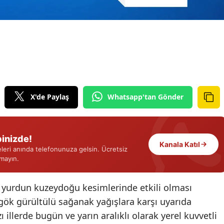
Edirne
Elazığ
Erzincan
Erzurum
Eskişehir
X'de Paylaş
Whatsapp'tan Gönder
Gaziantep
Giresun
inizde!
Kanala Katıl
eri anında telefonunuza gelsin. Ücretsiz
Gümüşhane
rmayın.
Hakkari
 yurdun kuzeydoğu kesimlerinde etkili olması
Hatay
gök gürültülü sağanak yağışlara karşı uyarıda
illerde bugün ve yarın aralıklı olarak yerel kuvvetli
Isparta