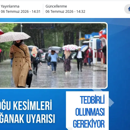
Bilecik
Yayınlanma
Güncellenme
06 Temmuz 2026 - 14:31
06 Temmuz 2026 - 14:32
Bingöl
Bitlis
Bolu
Burdur
Bursa
Birmingham
Aslan burcu
Barcelona maç
Ağustos Cu
Çanakkale
özeti ve goller 3-2
günü neler
Çankırı
bekliyor? İşt
Çorum
Denizli
Diyarbakır