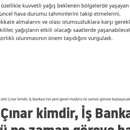
özellikle kuvvetli yağış beklenen bölgelerde yaşayan
Malatya
Polonya, Slovakya,
MasterChef Yalçın Ball
güncel hava durumu tahminlerini takip etmelerini,
Danimarka ve
kimdir, kaç yaşında v
Manisa
dikkate almalarını ve olası olumsuzluklara karşı gerekl
Avusturya'dan Sebte'deki
nereli? Antep şivesi
tkililer, yağışların etkili olacağı saatlerde yaşanabilece
Düzensiz göç akınına
izleyiciyi peşinden
Kahramanmaraş
ortak tepki
sürükledi
azırlıklı olunmasının önem taşıdığını vurguladı.
Mardin
Muğla
Muş
Nevşehir
Niğde
ahit Çınar kimdir, İş Bankası'nın yeni genel müdürü ne zaman göreve başlayacak?
Ordu
Çınar kimdir, İş Banka
Rize
Sakarya