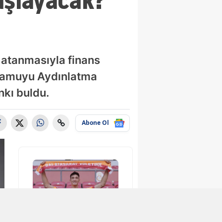
aşlayacak?
 atanmasıyla finans
 Kamuyu Aydınlatma
nkı buldu.
Abone Ol