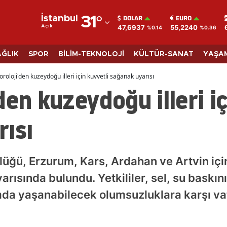
DOLAR
EURO
İstanbul
31
°
47,6937
55,2240
Açık
%0.14
%0.36
Adana
Adıyaman
AĞLIK
SPOR
BİLİM-TEKNOLOJİ
KÜLTÜR-SANAT
YAŞA
Afyonkarahisar
roloji'den kuzeydoğu illeri için kuvvetli sağanak uyarısı
den kuzeydoğu illeri iç
Ağrı
Amasya
ısı
Ankara
Antalya
üğü, Erzurum, Kars, Ardahan ve Artvin içi
Artvin
rısında bulundu. Yetkililer, sel, su baskını,
mda yaşanabilecek olumsuzluklara karşı vat
Aydın
Balıkesir