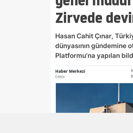
genel müdür
Zirvede devi
Hasan Cahit Çınar, Türki
dünyasının gündemine ot
Platformu'na yapılan bil
Haber Merkezi
Y
0
Editör