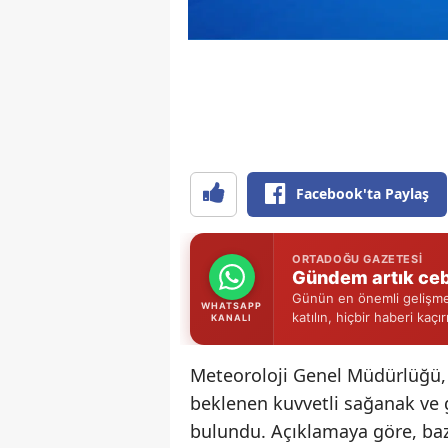
Facebook'ta Paylaş
ORTADOĞU GAZETESI
Gündem artık ceb
Günün en önemli gelişmel
WHATSAPP
katılın, hiçbir haberi kaçı
KANALI
Meteoroloji Genel Müdürlüğü,
beklenen kuvvetli sağanak ve 
bulundu. Açıklamaya göre, bazı 