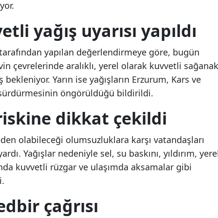
yor.
Mersin
vetli yağış uyarısı yapıldı
İstanbul
tarafından yapılan değerlendirmeye göre, bugün
İzmir
n çevrelerinde aralıklı, yerel olarak kuvvetli sağana
Kars
 bekleniyor. Yarın ise yağışların Erzurum, Kars ve
sürdürmesinin öngörüldüğü bildirildi.
Kastamonu
riskine dikkat çekildi
Kayseri
Kırklareli
 neden olabileceği olumsuzluklara karşı vatandaşları
rdı. Yağışlar nedeniyle sel, su baskını, yıldırım, yere
Kırşehir
ında kuvvetli rüzgar ve ulaşımda aksamalar gibi
Kocaeli
i.
Konya
dbir çağrısı
Kütahya