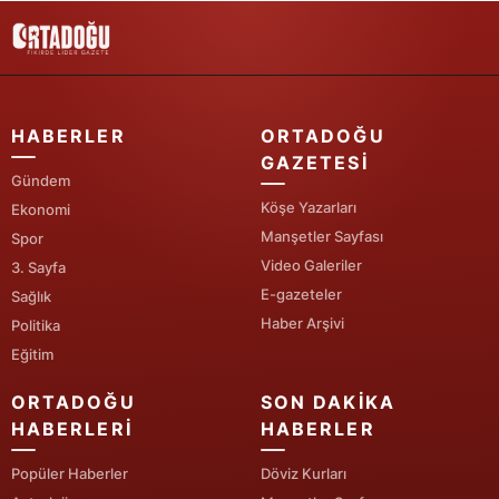
Yozgat
Zonguldak
Aksaray
HABERLER
ORTADOĞU
GAZETESI
Bayburt
Gündem
Köşe Yazarları
Ekonomi
Karaman
Manşetler Sayfası
Spor
Video Galeriler
3. Sayfa
Kırıkkale
E-gazeteler
Sağlık
Batman
Haber Arşivi
Politika
Eğitim
Şırnak
ORTADOĞU
SON DAKIKA
Bartın
HABERLERI
HABERLER
Ardahan
Popüler Haberler
Döviz Kurları
Iğdır