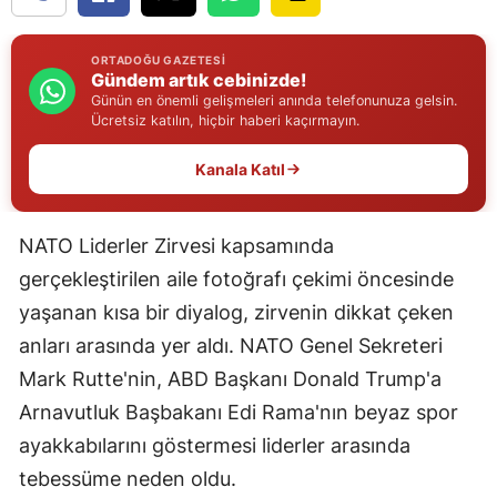
Edirne
ORTADOĞU GAZETESI
Elazığ
Gündem artık cebinizde!
Günün en önemli gelişmeleri anında telefonunuza gelsin.
Erzincan
Ücretsiz katılın, hiçbir haberi kaçırmayın.
Erzurum
Kanala Katıl
Eskişehir
NATO Liderler Zirvesi kapsamında
Gaziantep
gerçekleştirilen aile fotoğrafı çekimi öncesinde
Giresun
yaşanan kısa bir diyalog, zirvenin dikkat çeken
anları arasında yer aldı. NATO Genel Sekreteri
Gümüşhane
Mark Rutte'nin, ABD Başkanı Donald Trump'a
Hakkari
Arnavutluk Başbakanı Edi Rama'nın beyaz spor
Hatay
ayakkabılarını göstermesi liderler arasında
tebessüme neden oldu.
Isparta