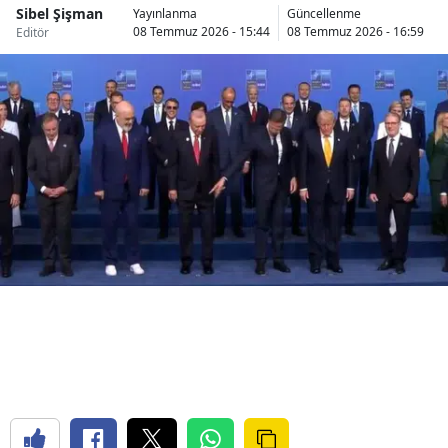
Sibel Şişman
Yayınlanma
Güncellenme
Bilecik
08 Temmuz 2026 - 15:44
08 Temmuz 2026 - 16:59
Editör
Bingöl
Bitlis
Bolu
Burdur
Bursa
Çanakkale
Çankırı
Çorum
Denizli
Diyarbakır