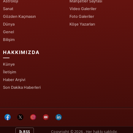
Astroloji
Manşetler Sayfası
Sanat
Video Galeriler
Yalova
Gözden Kaçmasın
Foto Galeriler
Karabük
Dünya
Köşe Yazarları
Genel
Kilis
Bilişim
Osmaniye
HAKKIMIZDA
Düzce
Künye
İletişim
Haber Arşivi
Son Dakika Haberleri
RSS
Copyright © 2026 . Her hakkı saklıdır.