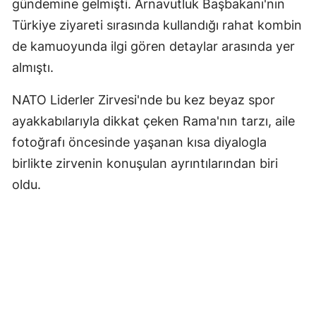
gündemine gelmişti. Arnavutluk Başbakanı'nın
Samsun
Türkiye ziyareti sırasında kullandığı rahat kombin
de kamuoyunda ilgi gören detaylar arasında yer
Siirt
almıştı.
Sinop
NATO Liderler Zirvesi'nde bu kez beyaz spor
Sivas
ayakkabılarıyla dikkat çeken Rama'nın tarzı, aile
Tekirdağ
fotoğrafı öncesinde yaşanan kısa diyalogla
birlikte zirvenin konuşulan ayrıntılarından biri
Tokat
oldu.
Trabzon
Tunceli
Şanlıurfa
Uşak
Van