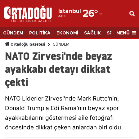
İstanbul
26
°
Açık
Adana
Adıyaman
MENÜ
GÜNDEM
POLİTİKA
EKONOMİ
SAĞLIK
SPOR
BİLİM
Afyonkarahisar
GÜNDEM
Ortadoğu Gazetesi
NATO Zirvesi'nde beyaz
Ağrı
ayakkabı detayı dikkat
Amasya
çekti
Ankara
Antalya
NATO Liderler Zirvesi'nde Mark Rutte'nin,
Artvin
Donald Trump'a Edi Rama'nın beyaz spor
ayakkabılarını göstermesi aile fotoğrafı
Aydın
öncesinde dikkat çeken anlardan biri oldu.
Balıkesir