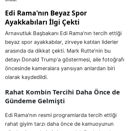
Malatya
Edi Rama'nın Beyaz Spor
Ayakkabıları İlgi Çekti
Manisa
Arnavutluk Başbakanı Edi Rama'nın tercih ettiği
Kahramanmaraş
beyaz spor ayakkabılar, zirveye katılan liderler
Mardin
arasında da dikkat çekti. Mark Rutte'nin bu
Muğla
detayı Donald Trump'a göstermesi, aile fotoğrafı
öncesinde kameralara yansıyan anlardan biri
Muş
olarak kaydedildi.
Nevşehir
Rahat Kombin Tercihi Daha Önce de
Niğde
Gündeme Gelmişti
Ordu
Edi Rama'nın resmi programlarda tercih ettiği
Rize
rahat giyim tarzı daha önce de kamuoyunun
Sakarya