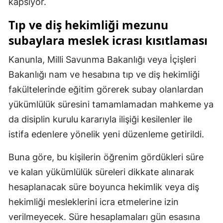
kapsıyor.
Mersin
Tıp ve diş hekimliği mezunu
İstanbul
subaylara meslek icrası kısıtlaması
İzmir
Kanunla, Milli Savunma Bakanlığı veya İçişleri
Bakanlığı nam ve hesabına tıp ve diş hekimliği
Kars
fakültelerinde eğitim görerek subay olanlardan
Kastamonu
yükümlülük süresini tamamlamadan mahkeme ya
Kayseri
da disiplin kurulu kararıyla ilişiği kesilenler ile
istifa edenlere yönelik yeni düzenleme getirildi.
Kırklareli
Kırşehir
Buna göre, bu kişilerin öğrenim gördükleri süre
ve kalan yükümlülük süreleri dikkate alınarak
Kocaeli
hesaplanacak süre boyunca hekimlik veya diş
Konya
hekimliği mesleklerini icra etmelerine izin
verilmeyecek. Süre hesaplamaları gün esasına
Kütahya