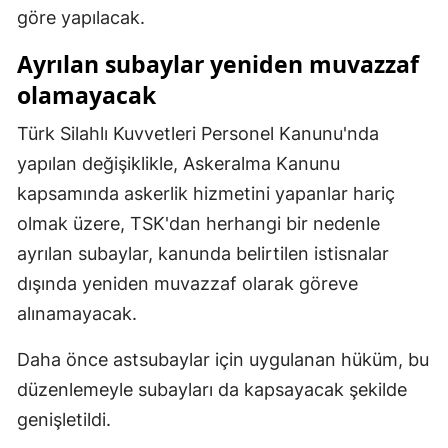
göre yapılacak.
Malatya
Ayrılan subaylar yeniden muvazzaf
Manisa
olamayacak
Kahramanmaraş
Türk Silahlı Kuvvetleri Personel Kanunu'nda
Mardin
yapılan değişiklikle, Askeralma Kanunu
kapsamında askerlik hizmetini yapanlar hariç
Muğla
olmak üzere, TSK'dan herhangi bir nedenle
Muş
ayrılan subaylar, kanunda belirtilen istisnalar
Nevşehir
dışında yeniden muvazzaf olarak göreve
alınamayacak.
Niğde
Ordu
Daha önce astsubaylar için uygulanan hüküm, bu
düzenlemeyle subayları da kapsayacak şekilde
Rize
genişletildi.
Sakarya