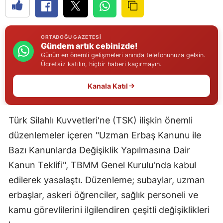
Edirne
Elazığ
ORTADOĞU GAZETESI
Gündem artık cebinizde!
Erzincan
Günün en önemli gelişmeleri anında telefonunuza gelsin.
Ücretsiz katılın, hiçbir haberi kaçırmayın.
Erzurum
Kanala Katıl
Eskişehir
Gaziantep
Türk Silahlı Kuvvetleri'ne (TSK) ilişkin önemli
Giresun
düzenlemeler içeren "Uzman Erbaş Kanunu ile
Bazı Kanunlarda Değişiklik Yapılmasına Dair
Gümüşhane
Kanun Teklifi", TBMM Genel Kurulu'nda kabul
Hakkari
edilerek yasalaştı. Düzenleme; subaylar, uzman
erbaşlar, askeri öğrenciler, sağlık personeli ve
Hatay
kamu görevlilerini ilgilendiren çeşitli değişiklikleri
Isparta