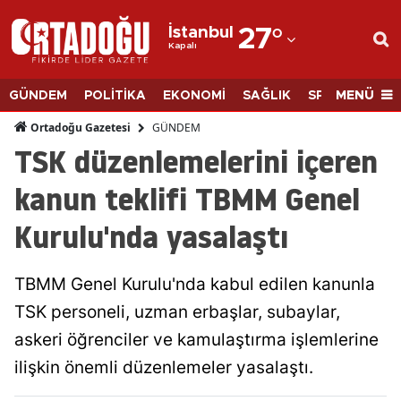
İstanbul
27
°
Kapalı
Adana
Adıyaman
MENÜ
GÜNDEM
POLİTİKA
EKONOMİ
SAĞLIK
SPOR
BİLİM
Afyonkarahisar
GÜNDEM
Ortadoğu Gazetesi
TSK düzenlemelerini içeren
Ağrı
kanun teklifi TBMM Genel
Amasya
Kurulu'nda yasalaştı
Ankara
Antalya
TBMM Genel Kurulu'nda kabul edilen kanunla
Artvin
TSK personeli, uzman erbaşlar, subaylar,
askeri öğrenciler ve kamulaştırma işlemlerine
Aydın
ilişkin önemli düzenlemeler yasalaştı.
Balıkesir