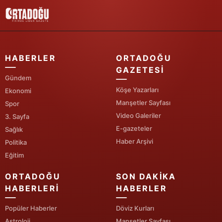
HABERLER
ORTADOĞU
GAZETESI
Gündem
Köşe Yazarları
Ekonomi
Manşetler Sayfası
Spor
Video Galeriler
3. Sayfa
E-gazeteler
Sağlık
Haber Arşivi
Politika
Eğitim
ORTADOĞU
SON DAKIKA
HABERLERI
HABERLER
Popüler Haberler
Döviz Kurları
Astroloji
Manşetler Sayfası