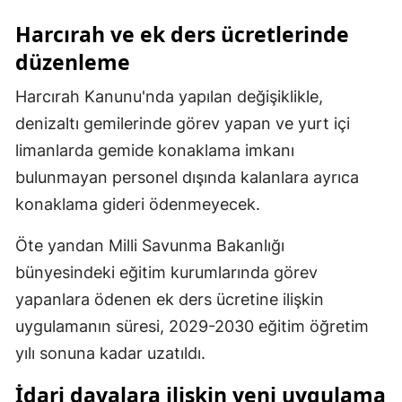
Harcırah ve ek ders ücretlerinde
Yalova
düzenleme
Karabük
Harcırah Kanunu'nda yapılan değişiklikle,
Kilis
denizaltı gemilerinde görev yapan ve yurt içi
Osmaniye
limanlarda gemide konaklama imkanı
bulunmayan personel dışında kalanlara ayrıca
Düzce
konaklama gideri ödenmeyecek.
Öte yandan Milli Savunma Bakanlığı
bünyesindeki eğitim kurumlarında görev
yapanlara ödenen ek ders ücretine ilişkin
uygulamanın süresi, 2029-2030 eğitim öğretim
yılı sonuna kadar uzatıldı.
İdari davalara ilişkin yeni uygulama