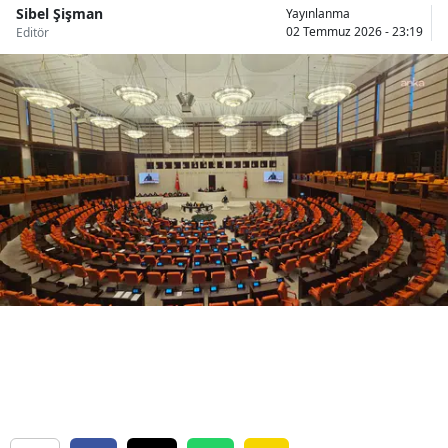
Sibel Şişman
Yayınlanma
Bilecik
02 Temmuz 2026 - 23:19
Editör
Bingöl
Bitlis
Bolu
Burdur
Bursa
Çanakkale
Çankırı
Çorum
Denizli
Diyarbakır