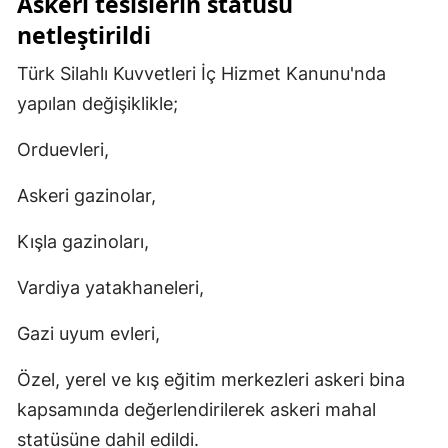
Askeri tesislerin statüsü
netleştirildi
Yozgat
Türk Silahlı Kuvvetleri İç Hizmet Kanunu'nda
Zonguldak
yapılan değişiklikle;
Aksaray
Orduevleri,
Bayburt
Askeri gazinolar,
Karaman
Kışla gazinoları,
Kırıkkale
Batman
Vardiya yatakhaneleri,
Şırnak
Gazi uyum evleri,
Bartın
Özel, yerel ve kış eğitim merkezleri askeri bina
Ardahan
kapsamında değerlendirilerek askeri mahal
statüsüne dahil edildi.
Iğdır