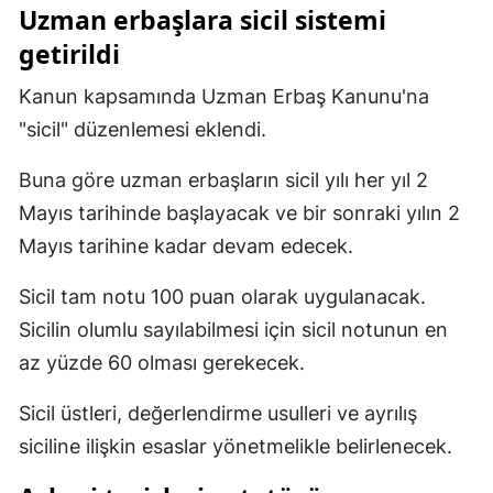
Uzman erbaşlara sicil sistemi
Samsun
getirildi
Siirt
Kanun kapsamında Uzman Erbaş Kanunu'na
Sinop
"sicil" düzenlemesi eklendi.
Sivas
Buna göre uzman erbaşların sicil yılı her yıl 2
Mayıs tarihinde başlayacak ve bir sonraki yılın 2
Tekirdağ
Mayıs tarihine kadar devam edecek.
Tokat
Sicil tam notu 100 puan olarak uygulanacak.
Trabzon
Sicilin olumlu sayılabilmesi için sicil notunun en
Tunceli
az yüzde 60 olması gerekecek.
Şanlıurfa
Sicil üstleri, değerlendirme usulleri ve ayrılış
Uşak
siciline ilişkin esaslar yönetmelikle belirlenecek.
Van