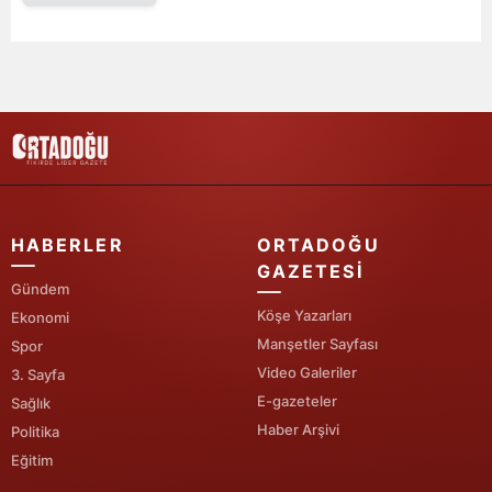
Edirne
Elazığ
Erzincan
Erzurum
Eskişehir
HABERLER
ORTADOĞU
Gaziantep
GAZETESI
Gündem
Giresun
Köşe Yazarları
Ekonomi
Gümüşhane
Manşetler Sayfası
Spor
Video Galeriler
3. Sayfa
Hakkari
E-gazeteler
Sağlık
Haber Arşivi
Hatay
Politika
Eğitim
Isparta