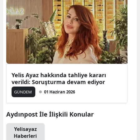
Bilecik
Bingöl
Bitlis
Bolu
Burdur
Bursa
Yelis Ayaz hakkında tahliye kararı
verildi: Soruşturma devam ediyor
Çanakkale
GÜNDEM
01 Haziran 2026
Çankırı
Çorum
Aydınpost İle İlişkili Konular
Denizli
Yelisayaz
Diyarbakır
Haberleri