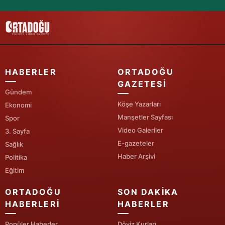
HABERLER
ORTADOĞU
GAZETESI
Gündem
Köşe Yazarları
Ekonomi
Manşetler Sayfası
Spor
Video Galeriler
3. Sayfa
E-gazeteler
Sağlık
Haber Arşivi
Politika
Eğitim
ORTADOĞU
SON DAKIKA
HABERLERI
HABERLER
Popüler Haberler
Döviz Kurları