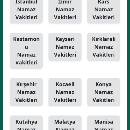
İstanbul
İzmir
Kars
Namaz
Namaz
Namaz
Vakitleri
Vakitleri
Vakitleri
Kastamon
Kayseri
Kırklareli
u
Namaz
Namaz
Namaz
Vakitleri
Vakitleri
Vakitleri
Kırşehir
Kocaeli
Konya
Namaz
Namaz
Namaz
Vakitleri
Vakitleri
Vakitleri
Kütahya
Malatya
Manisa
Namaz
Namaz
Namaz