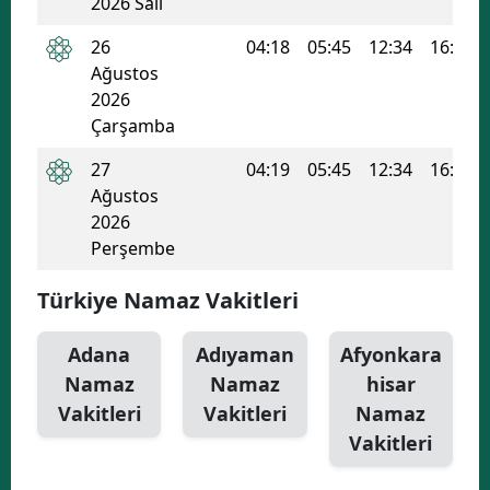
2026 Salı
Yozgat
26
04:18
05:45
12:34
16:15
Ağustos
Zonguldak
2026
Çarşamba
Aksaray
27
04:19
05:45
12:34
16:15
Bayburt
Ağustos
Karaman
2026
Perşembe
Kırıkkale
Türkiye Namaz Vakitleri
Batman
Adana
Adıyaman
Afyonkara
Şırnak
Namaz
Namaz
hisar
Bartın
Vakitleri
Vakitleri
Namaz
Vakitleri
Ardahan
Iğdır