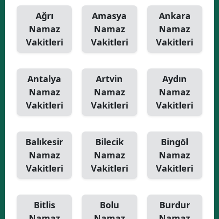
Ağrı
Amasya
Ankara
Yalova
Namaz
Namaz
Namaz
Karabük
Vakitleri
Vakitleri
Vakitleri
Kilis
Antalya
Artvin
Aydın
Osmaniye
Namaz
Namaz
Namaz
Düzce
Vakitleri
Vakitleri
Vakitleri
Balıkesir
Bilecik
Bingöl
Namaz
Namaz
Namaz
Vakitleri
Vakitleri
Vakitleri
Bitlis
Bolu
Burdur
Namaz
Namaz
Namaz