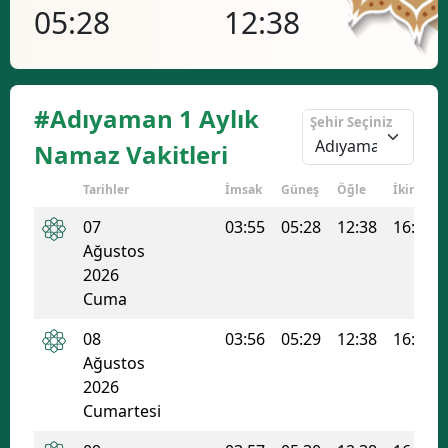
05:28
12:38
16
Bilecik
Bingöl
Bitlis
#Adıyaman 1 Aylık
Şehir Seçiniz
Bolu
Namaz Vakitleri
Burdur
Tarihler
İmsak
Güneş
Öğle
İkindi
07
03:55
05:28
12:38
16:26
Bursa
Ağustos
Çanakkale
2026
Cuma
Çankırı
08
03:56
05:29
12:38
16:25
Çorum
Ağustos
2026
Denizli
Cumartesi
Diyarbakır