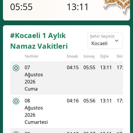
05:55
13:11
17
Bilecik
Bingöl
Bitlis
#Kocaeli 1 Aylık
Şehir Seçiniz
Bolu
Namaz Vakitleri
Burdur
Tarihler
İmsak
Güneş
Öğle
İkindi
07
04:15
05:55
13:11
17:03
Bursa
Ağustos
Çanakkale
2026
Cuma
Çankırı
08
04:16
05:56
13:11
17:03
Çorum
Ağustos
2026
Denizli
Cumartesi
Diyarbakır