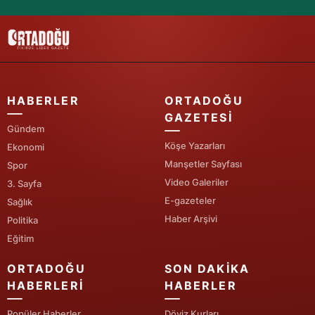
HABERLER
ORTADOĞU
GAZETESI
Gündem
Köşe Yazarları
Ekonomi
Manşetler Sayfası
Spor
Video Galeriler
3. Sayfa
E-gazeteler
Sağlık
Haber Arşivi
Politika
Eğitim
ORTADOĞU
SON DAKIKA
HABERLERI
HABERLER
Popüler Haberler
Döviz Kurları