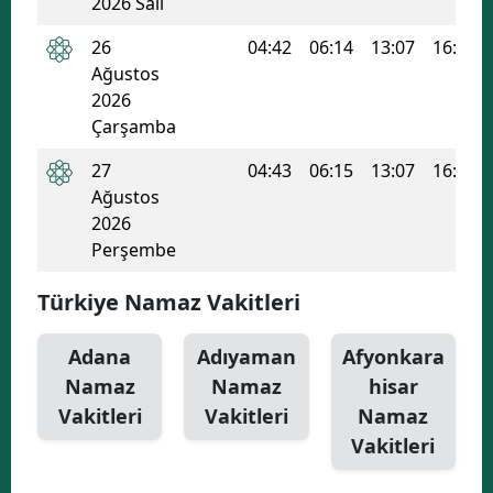
2026 Salı
Yozgat
26
04:42
06:14
13:07
16:51
Ağustos
Zonguldak
2026
Çarşamba
Aksaray
27
04:43
06:15
13:07
16:50
Bayburt
Ağustos
Karaman
2026
Perşembe
Kırıkkale
Türkiye Namaz Vakitleri
Batman
Adana
Adıyaman
Afyonkara
Şırnak
Namaz
Namaz
hisar
Bartın
Vakitleri
Vakitleri
Namaz
Vakitleri
Ardahan
Iğdır