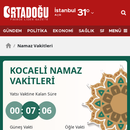
İstanbul
31
°
Açık
Adana
Adıyaman
MENÜ
GÜNDEM
POLİTİKA
EKONOMİ
SAĞLIK
SPOR
BİLİM
Afyonkarahisar
/
Namaz Vakitleri
Ağrı
Amasya
KOCAELI NAMAZ
Ankara
VAKİTLERİ
Antalya
Yatsı
Vaktine Kalan Süre
Artvin
00
: 07 :
05
Aydın
Balıkesir
Güneş Vakti
Öğle Vakti
İkind