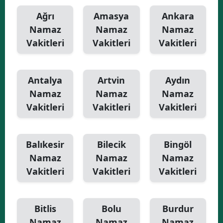
Ağrı
Amasya
Ankara
Yalova
Namaz
Namaz
Namaz
Karabük
Vakitleri
Vakitleri
Vakitleri
Kilis
Antalya
Artvin
Aydın
Osmaniye
Namaz
Namaz
Namaz
Düzce
Vakitleri
Vakitleri
Vakitleri
Balıkesir
Bilecik
Bingöl
Namaz
Namaz
Namaz
Vakitleri
Vakitleri
Vakitleri
Bitlis
Bolu
Burdur
Namaz
Namaz
Namaz