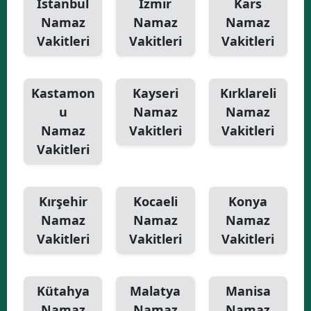
İstanbul
İzmir
Kars
Namaz
Namaz
Namaz
Vakitleri
Vakitleri
Vakitleri
Kastamon
Kayseri
Kırklareli
u
Namaz
Namaz
Namaz
Vakitleri
Vakitleri
Vakitleri
Kırşehir
Kocaeli
Konya
Namaz
Namaz
Namaz
Vakitleri
Vakitleri
Vakitleri
Kütahya
Malatya
Manisa
Namaz
Namaz
Namaz