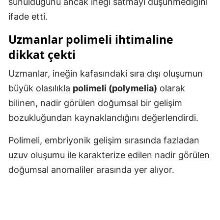
sunulduğunu ancak ineği satmayı düşünmediğini
Malatya
ifade etti.
Manisa
Uzmanlar polimeli ihtimaline
dikkat çekti
Kahramanmaraş
Uzmanlar, ineğin kafasındaki sıra dışı oluşumun
Mardin
büyük olasılıkla
polimeli (polymelia)
olarak
Muğla
bilinen, nadir görülen doğumsal bir gelişim
Muş
bozukluğundan kaynaklandığını değerlendirdi.
Nevşehir
Polimeli, embriyonik gelişim sırasında fazladan
uzuv oluşumu ile karakterize edilen nadir görülen
Niğde
doğumsal anomaliler arasında yer alıyor.
Ordu
Rize
Sakarya