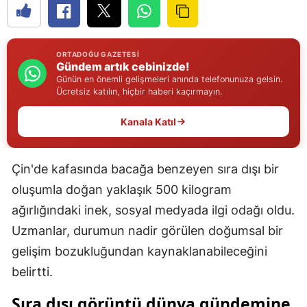
Edirne
Elazığ
ORTADOĞU GAZETESI
Gündem artık cebinizde!
Erzincan
Günün en önemli gelişmeleri anında telefonunuza gelsin.
Ücretsiz katılın, hiçbir haberi kaçırmayın.
Erzurum
Kanala Katıl
Eskişehir
Gaziantep
Çin'de kafasında bacağa benzeyen sıra dışı bir
Giresun
oluşumla doğan yaklaşık 500 kilogram
ağırlığındaki inek, sosyal medyada ilgi odağı oldu.
Gümüşhane
Uzmanlar, durumun nadir görülen doğumsal bir
Hakkari
gelişim bozukluğundan kaynaklanabileceğini
Hatay
belirtti.
Isparta
Sıra dışı görüntü dünya gündemine