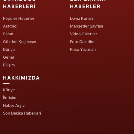
HABERLERI
HABERLER
Yozgat
Popüler Haberler
Döviz Kurları
Zonguldak
Astroloji
Manşetler Sayfası
Sanat
Video Galeriler
Aksaray
Gözden Kaçmasın
Foto Galeriler
Bayburt
Dünya
Köşe Yazarları
Genel
Karaman
Bilişim
Kırıkkale
HAKKIMIZDA
Batman
Künye
Şırnak
İletişim
Haber Arşivi
Bartın
Son Dakika Haberleri
Ardahan
Iğdır