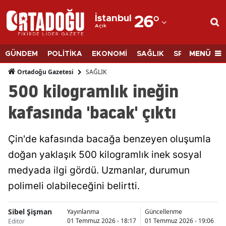
İstanbul
26
°
Açık
Adana
Adıyaman
MENÜ
GÜNDEM
POLİTİKA
EKONOMİ
SAĞLIK
SPOR
BİLİM
Afyonkarahisar
SAĞLIK
Ortadoğu Gazetesi
500 kilogramlık ineğin
Ağrı
kafasında 'bacak' çıktı
Amasya
Ankara
Çin'de kafasında bacağa benzeyen oluşumla
doğan yaklaşık 500 kilogramlık inek sosyal
Antalya
medyada ilgi gördü. Uzmanlar, durumun
Artvin
polimeli olabileceğini belirtti.
Aydın
Sibel Şişman
Yayınlanma
Güncellenme
Balıkesir
01 Temmuz 2026 - 18:17
01 Temmuz 2026 - 19:06
Editör