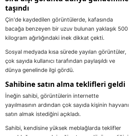
taşındı
Mersin
Çin'de kaydedilen görüntülerde, kafasında
İstanbul
bacağa benzeyen bir uzuv bulunan yaklaşık 500
İzmir
kilogram ağırlığındaki inek dikkat çekti.
Kars
Sosyal medyada kısa sürede yayılan görüntüler,
Kastamonu
çok sayıda kullanıcı tarafından paylaşıldı ve
dünya genelinde ilgi gördü.
Kayseri
Sahibine satın alma teklifleri geldi
Kırklareli
İneğin sahibi, görüntülerin internette
Kırşehir
yayılmasının ardından çok sayıda kişinin hayvanı
Kocaeli
satın almak istediğini açıkladı.
Konya
Sahibi, kendisine yüksek meblağlarda teklifler
Kütahya