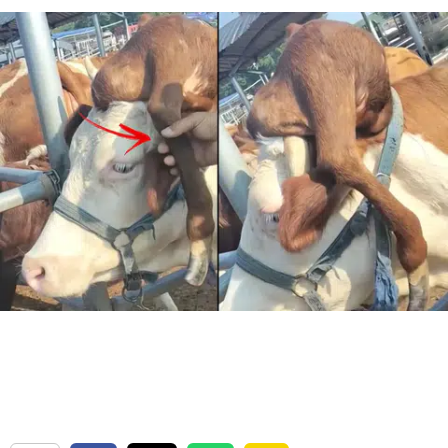
Bilecik
Bingöl
Bitlis
Bolu
Burdur
Bursa
Çanakkale
Çankırı
Çorum
Denizli
Diyarbakır