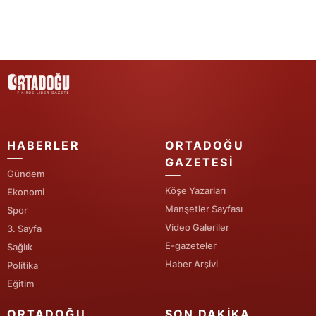
Samsun
Siirt
Sinop
Sivas
Tekirdağ
HABERLER
ORTADOĞU
GAZETESI
Tokat
Gündem
Köşe Yazarları
Ekonomi
Trabzon
Manşetler Sayfası
Spor
Tunceli
Video Galeriler
3. Sayfa
E-gazeteler
Sağlık
Şanlıurfa
Haber Arşivi
Politika
Uşak
Eğitim
Van
ORTADOĞU
SON DAKIKA